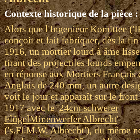
Contexte historique de la pièce :
Alors que l'Ingenieur Komittee ('
conçoit et fait fabriquer, dès la fin
1916, un mortier lourd à âme lisse
tirant des projectiles lourds empe
en réponse aux Mortiers Français 
Anglais de 240 mm, un autre desi
voit le jour et apparaît sur le front
1917 avec le '
24cm schwerer
FlügelMinenwerfer Albrecht
'
('s.Fl.M.W. Albrecht'), du même 