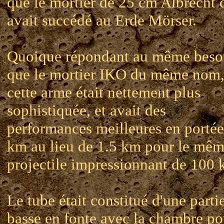
que le mortier de 25 cm Albrecht 
avait succédé au Erde Mörser.
Quoique répondant au même beso
que le mortier IKO du même nom
cette arme était nettement plus
sophistiquée, et avait des
performances meilleures en portée
km au lieu de 1.5 km pour le mê
projectile impressionnant de 100 
Le tube était constitué d'une parti
basse en fonte avec la chambre po