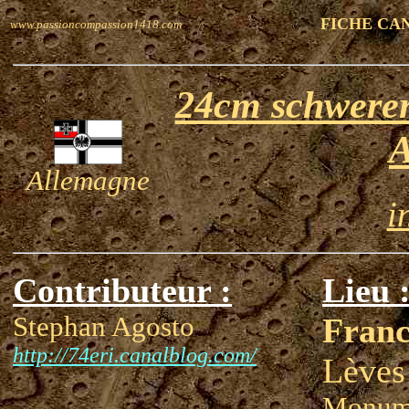
FICHE CA
www.passioncompassion1418.com
24cm schwere
A
Allemagne
i
Contributeur :
Lieu 
Stephan Agosto
Franc
http://74eri.canalblog.com/
Lèves
Monume