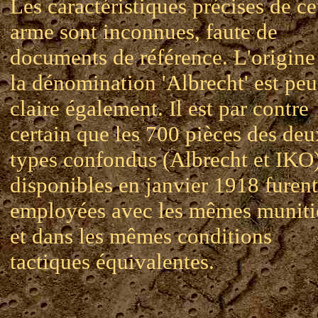
Les caractéristiques précises de ce
arme sont inconnues, faute de
documents de référence. L'origine
la dénomination 'Albrecht' est peu
claire également. Il est par contre
certain que les 700 pièces des deu
types confondus (Albrecht et IKO
disponibles en janvier 1918 furent
employées avec les mêmes muniti
et dans les mêmes conditions
tactiques équivalentes.