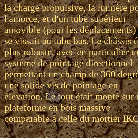
la charge propulsive, la lumière p
l'amorce, et d'un tube supérieur
amovible (pour les déplacements)
se vissait au tube bas. Le châssis é
plus robuste, avec en particulier u
système de pointage directionnel
permettant un champ de 360 degré
une solide vis de pointage en
élévation. Le tout était monté sur
plateforme en bois massive
comparable à celle du mortier IKO