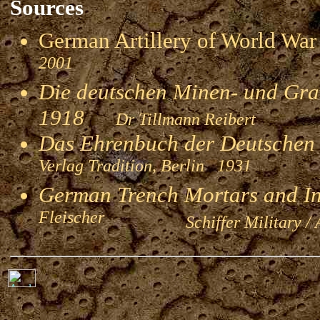
Sources
German Artillery of World 
2001
Die deutschen Minen- und Gran
1918
Dr Tillmann Reibert
Das Ehrenbuch der Deutschen
Verlag Tradition, Berlin 1931
German Trench Mortars and I
Fleischer
Schiffer Military / 