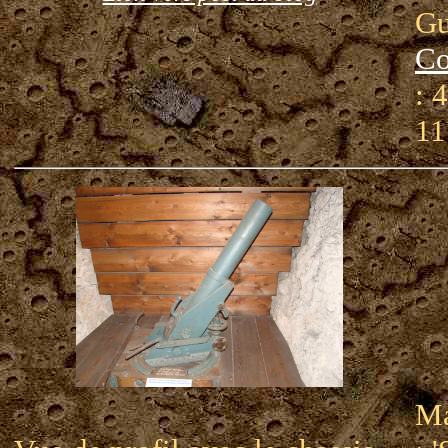
Gu
Co
: 
11
Ma