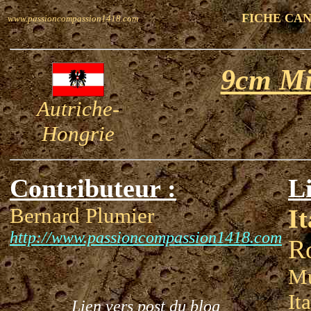
FICHE CA
www.passioncompassion1418.com
9cm Mi
Autriche-
Hongrie
Contributeur :
Li
Bernard Plumier
It
http://www.passioncompassion1418.com
R
Mu
It
Lien vers post du blog