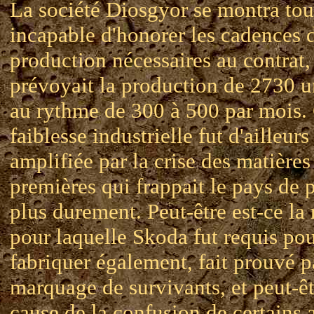
La société Diosgyor se montra tou
incapable d'honorer les cadences 
production nécessaires au contrat,
prévoyait la production de 2730 u
au rythme de 300 à 500 par mois. 
faiblesse industrielle fut d'ailleurs
amplifiée par la crise des matières
premières qui frappait le pays de 
plus durement. Peut-être est-ce la 
pour laquelle Skoda fut requis po
fabriquer également, fait prouvé p
marquage de survivants, et peut-êt
cause de la confusion de certains 