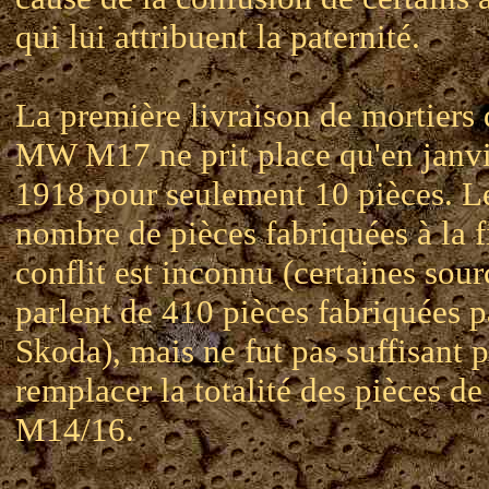
qui lui attribuent la paternité.
La première livraison de mortiers
MW M17 ne prit place qu'en janvi
1918 pour seulement 10 pièces. L
nombre de pièces fabriquées à la f
conflit est inconnu (certaines sour
parlent de 410 pièces fabriquées pa
Skoda), mais ne fut pas suffisant 
remplacer la totalité des pièces d
M14/16.