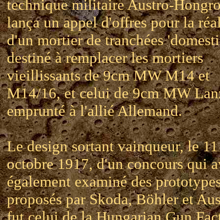
technique militaire Austro-Hongro
lança un appel d'offres pour la réa
d'un mortier de tranchées 'domesti
destiné à remplacer les mortiers
vieillissants de 9cm MW M14 et
M14/16, et celui de 9cm MW Lan
emprunté à l'allié Allemand.
Le design sortant vainqueur, le 11
octobre 1917, d'un concours qui a
également examiné des prototype
proposés par Skoda, Böhler et Aus
fut celui de la Hungarian Gun Fac