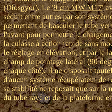
(Diosgyor). Le '
9 cm MW M17
' a
séduit entre autres par son systèm
permettant de basculer le tube ver
l'avant pour permettre le chargem
la culasse à action rapide sans mod
le réglage en élévation, et par le l
champ de pointage latéral (90 deg
chaque côté). Il ne disposait toute
d'aucun système récupérateur de re
sa stabilité ne reposait que sur la
du tube rayé et de la plateforme en