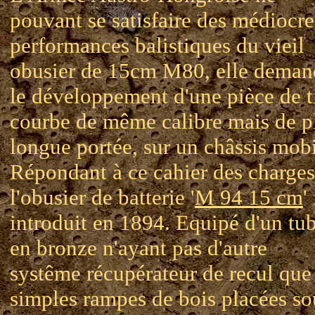
pouvant se satisfaire des médiocre
performances balistiques du vieil
obusier de 15cm M80, elle deman
le développement d'une pièce de t
courbe de même calibre mais de p
longue portée, sur un châssis mobi
Répondant à ce cahier des charges
l'obusier de batterie '
M 94 15 cm
'
introduit en 1894. Equipé d'un tu
en bronze n'ayant pas d'autre
systême récupérateur de recul que
simples rampes de bois placées so