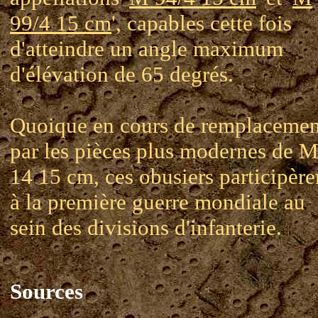
99/4 15 cm
', capables cette fois
d'atteindre un angle maximum
d'élévation de 65 degrés.
Quoique en cours de remplacemen
par les pièces plus modernes de 
14 15 cm, ces obusiers participère
à la première guerre mondiale au
sein des divisions d'infanterie.
Sources