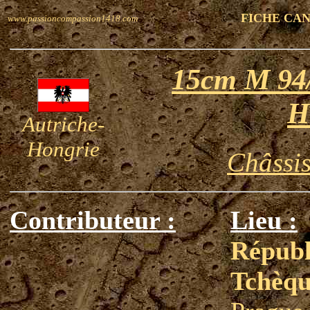
FICHE CA
www.passioncompassion1418.com
15cm M 94/
H
Autriche-
Hongrie
Châssis
Contributeur :
Lieu :
Républ
Tchèq