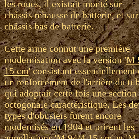
les roues, il existait monté sur
châssis rehaussé de batterie, et sur
châssis bas de batterie.
Cette arme connut une première
modernisation avec la version '
M 
15 cm
' consistant essentiellement
un renforcement de l'arrière du tu
qui adoptait cette fois une section
octogonale caractéristique. Les d
types d'obusiers furent encore
modernisés en 1904 et prirent les
appellations '
M 94/4 15 cm
' et '
M