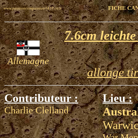
FICHE CA
www.passioncompassion1418.com
7.6cm leicht
Allemagne
allonge ti
Contributeur :
Lieu :
Charlie Clelland
Austra
Warwi
War Mem