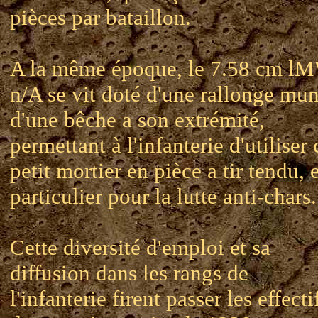
pièces par bataillon.
A la même époque, le 7.58 cm l
n/A se vit doté d'une rallonge mun
d'une bêche a son extrémité,
permettant à l'infanterie d'utiliser 
petit mortier en pièce a tir tendu, 
particulier pour la lutte anti-chars.
Cette diversité d'emploi et sa
diffusion dans les rangs de
l'infanterie firent passer les effecti