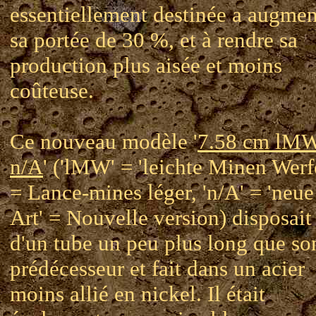
essentiellement destinée a augmen
sa portée de 30 %, et à rendre sa
production plus aisée et moins
coûteuse.
Ce nouveau modèle '
7.58 cm lM
n/A
' ('lMW' = 'leichte Minen Werf
= Lance-mines léger, 'n/A' = 'neue
Art' = Nouvelle version) disposait
d'un tube un peu plus long que so
prédécesseur et fait dans un acier
moins allié en nickel. Il était