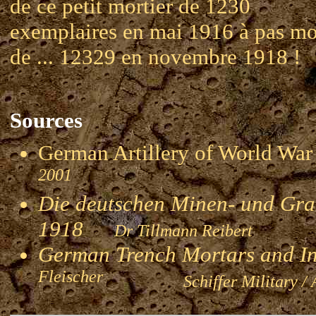
de ce petit mortier de 1230
exemplaires en mai 1916 à pas mo
de ... 12329 en novembre 1918 !
Sources
German Artillery of World 
2001
Die deutschen Minen- und Gran
1918
Dr Tillmann Reibert
German Trench Mortars and I
Fleischer
Schiffer Military / 