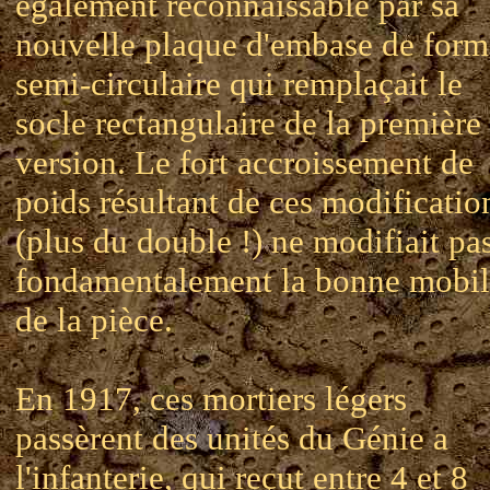
également reconnaissable par sa
nouvelle plaque d'embase de form
semi-circulaire qui remplaçait le
socle rectangulaire de la première
version. Le fort accroissement de
poids résultant de ces modificatio
(plus du double !) ne modifiait pa
fondamentalement la bonne mobil
de la pièce.
En 1917, ces mortiers légers
passèrent des unités du Génie a
l'infanterie, qui reçut entre 4 et 8