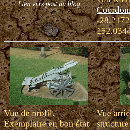
Lien vers post du blog
Coordon
-28.2172
152.034
Vue de profil.
Vue arriè
Exemplaire en bon état
structure