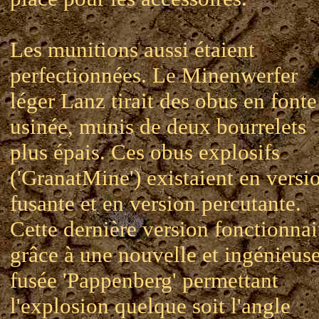
Les munitions aussi étaient
perfectionnées. Le Minenwerfer
léger Lanz tirait des obus en fonte
usinée, munis de deux bourrelets
plus épais. Ces obus explosifs
('GranatMine') existaient en versi
fusante et en version percutante.
Cette dernière version fonctionnai
grâce à une nouvelle et ingénieus
fusée 'Pappenberg' permettant
l'explosion quelque soit l'angle