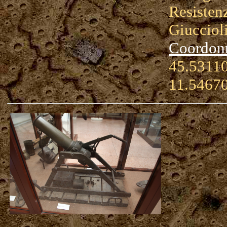
Resistenz
Giucciol
Coordon
45.53110
11.5467