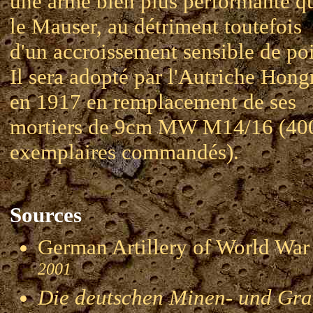
une arme bien plus performante q
le Mauser, au détriment toutefois
d'un accroissement sensible de po
Il sera adopté par l'Autriche Hong
en 1917 en remplacement de ses
mortiers de 9cm MW M14/16 (40
exemplaires commandés).
Sources
German Artillery of World 
2001
Die deutschen Minen- und Gran