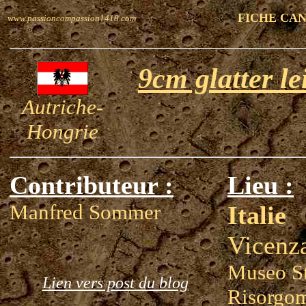
FICHE CA
www.passioncompassion1418.com
9cm glatter l
Autriche-
Hongrie
Contributeur :
Lieu :
Manfred Sommer
Italie
Vicenz
Museo St
Lien vers post du blog
Risorgom