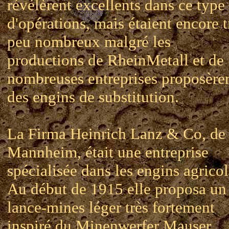
révélèrent excellents dans ce type
d'opérations, mais étaient encore 
peu nombreux malgré les
productions de RheinMetall et de
nombreuses entreprises proposère
des engins de substitution.
La Firma Heinrich Lanz & Co, de
Mannheim, était une entreprise
spécialisée dans les engins agricol
Au début de 1915 elle proposa un
lance-mines léger très fortement
inspiré du Minenwerfer Mauser