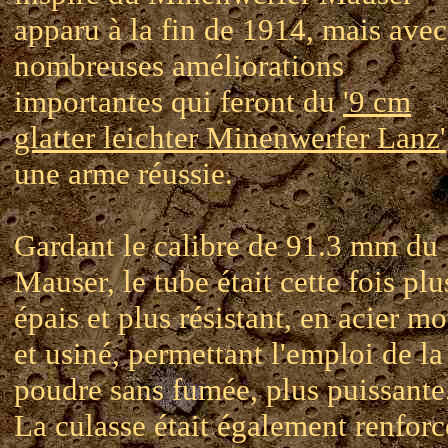
apparu à la fin de 1914, mais avec
nombreuses améliorations
importantes qui feront du
'9 cm
glatter leichter Minenwerfer Lanz'
une arme réussie.
Gardant le calibre de 91.3 mm du
Mauser, le tube était cette fois plu
épais et plus résistant, en acier m
et usiné, permettant l'emploi de la
poudre sans fumée, plus puissante
La culasse était également renforc