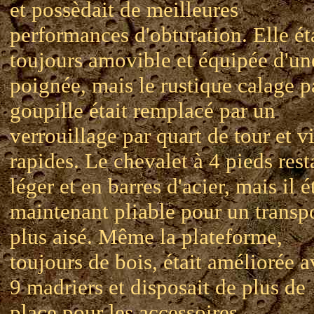
et possèdait de meilleures
performances d'obturation. Elle ét
toujours amovible et équipée d'un
poignée, mais le rustique calage p
goupille était remplacé par un
verrouillage par quart de tour et v
rapides. Le chevalet à 4 pieds rest
léger et en barres d'acier, mais il é
maintenant pliable pour un transp
plus aisé. Même la plateforme,
toujours de bois, était améliorée 
9 madriers et disposait de plus de
place pour les accessoires.