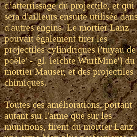
d’atterrissage du projectile, et qui
sera d'ailleurs ensuite utilisée dan
d'autres engins. Le mortier Lanz
pouvait également tirer les
projectiles cylindriques ('tuyau de
poële' - 'gl. leichte WurfMine') du
mortier Mauser, et des projectiles
chimiques.
Toutes ces améliorations, portant
autant sur l'arme que sur les
munitions, firent du mortier Lanz