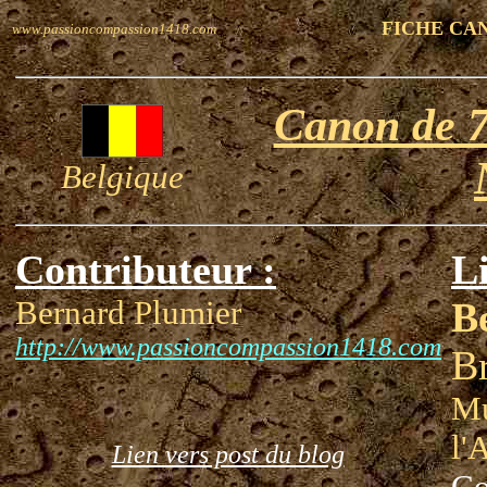
FICHE CA
www.passioncompassion1418.com
Canon de 7
Belgique
Contributeur :
Li
Bernard Plumier
B
http://www.passioncompassion1418.com
Br
Mu
l'
Lien vers post du blog
Co