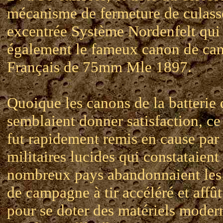
mécanisme de fermeture de culasse
excentrée Système Nordenfelt qui 
également le fameux canon de c
Français de 75mm Mle 1897.
Quoique les canons de la batterie 
semblaient donner satisfaction, ce
fut rapidement remis en cause par 
militaires lucides qui constataient
nombreux pays abandonnaient les
de campagne à tir accéléré et affût
pour se doter des matériels modern