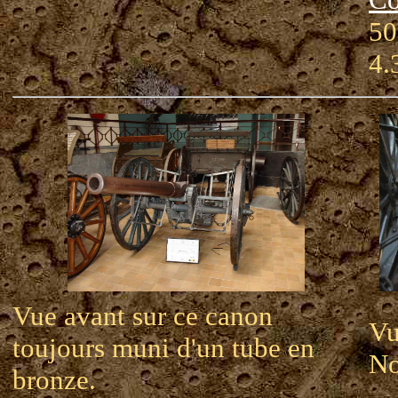
50
4.
Vue avant sur ce canon
Vu
toujours muni d'un tube en
No
bronze.