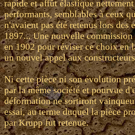
rapide et affût élastique nettement
performants, semblables à ceux qu
n'avaient pas été retenus lors des 
1897... Une nouvelle commission 
en 1902 pour réviser ce choix en 
un nouvel appel aux constructeurs
Ni cette pièce ni son évolution pr
par la même société et pourvue d'u
déformation ne sortiront vainqueu
essai, au terme duquel la pièce pr
par Krupp fut retenue.