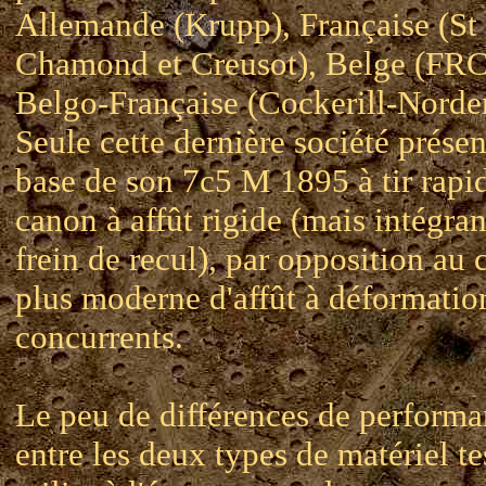
Allemande (Krupp), Française (St
Chamond et Creusot), Belge (FRC
Belgo-Française (Cockerill-Norden
Seule cette dernière société présen
base de son 7c5 M 1895 à tir rapi
canon à affût rigide (mais intégra
frein de recul), par opposition au
plus moderne d'affût à déformatio
concurrents.
Le peu de différences de perform
entre les deux types de matériel te