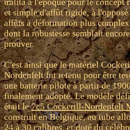
milita à l'époque pour le concept 
et simple d'affût rigide, à l'opposé
affûts à déformation plus complex
dont la robustesse semblait encore
prouver.
C'est ainsi que le matériel Cockeri
Nordenfelt fut retenu pour être tes
une batterie pilote à partir de 1900
finalement adopté. Le modèle défi
était le
7c5 Cockerill-Nordenfelt
construit en Belgique, au tube all
24 à 30 calibres, et doté du célèbr