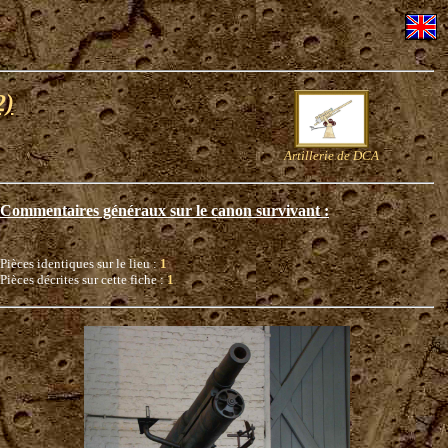
2)
Artillerie de DCA
Commentaires généraux sur le canon survivant :
Pièces identiques sur le lieu :
1
Pièces décrites sur cette fiche :
1