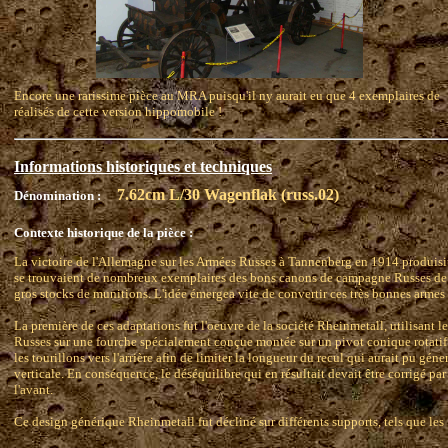
Encore une rarissime pièce au MRA puisqu'il ny aurait eu que 4 exemplaires de
réalisés de cette version hippomobile !
Informations historiques et techniques
7.62cm L/30 Wagenflak (russ.02)
Dénomination :
Contexte historique de la pièce :
La victoire de l'Allemagne sur les Armées Russes à Tannenberg en 1914 produisi
se trouvaient de nombreux exemplaires des bons canons de campagne Russes 
gros stocks de munitions. L'idée émergea vite de convertir ces très bonnes armes 
La première de ces adaptations fut l'oeuvre de la société Rheinmetall, utilisant 
Russes sur une fourche spécialement conçue montée sur un pivot conique rotatif. 
les tourillons vers l'arrière afin de limiter la longueur du recul qui aurait pu géne
verticale. En conséquence, le déséquilibre qui en résultait devait être corrigé pa
l'avant.
Ce design générique Rheinmetall fut décliné sur différents supports, tels que les 