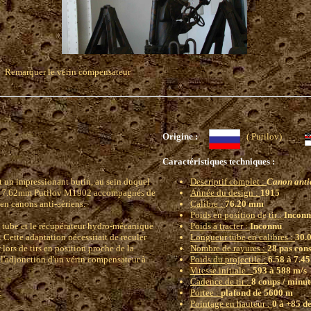
Remarquer le vérin compensateur
Origine :
( Putilov)
Caractéristiques techniques :
t un impressionant butin, au sein duquel
Descriptif complet :
Canon antia
de 7.62mm Putilov M1902 accompagnés de
Année du design :
1915
en canons anti-aériens.
Calibre :
76.20 mm
Poids en position de tir :
Incon
le tube et le récupérateur hydro-mécanique
Poids à tracter :
Inconnu
Cette adaptation nécessitait de reculer
Longueur tube en calibres :
30.0
r lors de tirs en position proche de la
Nombre de rayures :
28 pas con
r l'adjonction d'un vérin compensateur à
Poids du projectile :
6.58 à 7.45
Vitesse initiale :
593 à 588 m/s
Cadence de tir :
8 coups / minut
:
Portee :
plafond de 5600 m
Pointage en hauteur :
0 à +85 d