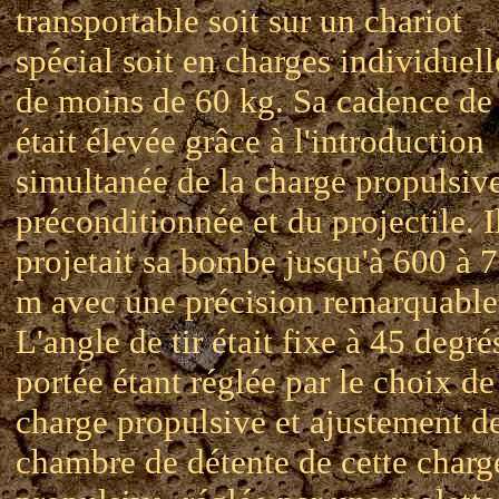
transportable soit sur un chariot
spécial soit en charges individuell
de moins de 60 kg. Sa cadence de 
était élevée grâce à l'introduction
simultanée de la charge propulsiv
préconditionnée et du projectile. I
projetait sa bombe jusqu'à 600 à 
m avec une précision remarquable
L'angle de tir était fixe à 45 degrés
portée étant réglée par le choix de
charge propulsive et ajustement de
chambre de détente de cette charg