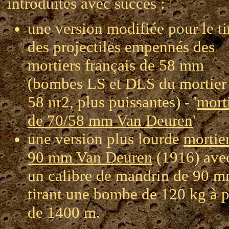
introduites avec succès :
une version modifiée pour le ti
des projectiles empennés des
mortiers français de 58 mm
(bombes LS et DLS du mortier
58 nr2, plus puissantes) - '
mort
de 70/58 mm Van Deuren
'
une version plus lourde
mortie
90 mm Van Deuren
(1916) ave
un calibre de mandrin de 90 m
tirant une bombe de 120 kg à p
de 1400 m.