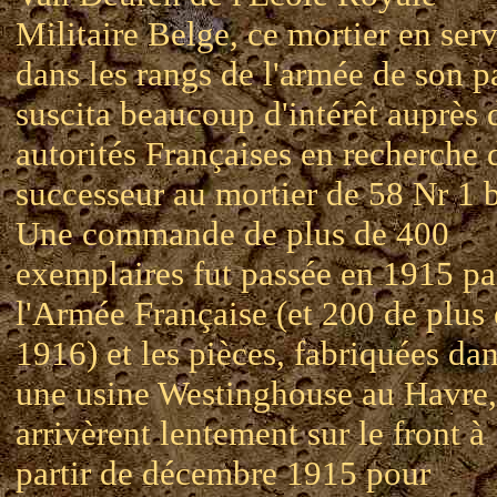
Militaire Belge, ce mortier en ser
dans les rangs de l'armée de son p
suscita beaucoup d'intérêt auprès 
autorités Françaises en recherche 
successeur au mortier de 58 Nr 1 b
Une commande de plus de 400
exemplaires fut passée en 1915 pa
l'Armée Française (et 200 de plus
1916) et les pièces, fabriquées da
une usine Westinghouse au Havre,
arrivèrent lentement sur le front à
partir de décembre 1915 pour