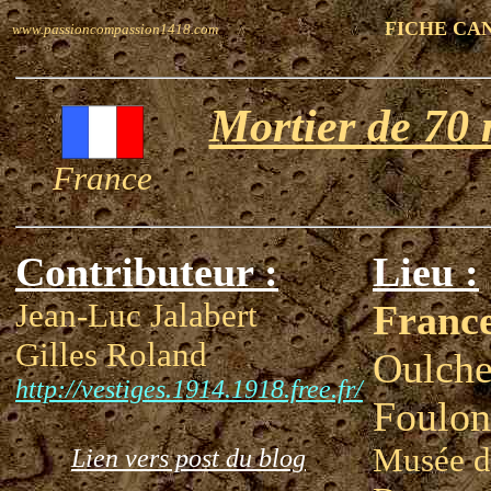
FICHE CA
www.passioncompassion1418.com
Mortier de 70
France
Contributeur :
Lieu :
Jean-Luc Jalabert
Franc
Gilles Roland
Oulche
http://vestiges.1914.1918.free.fr/
Foulon
Musée d
Lien vers post du blog