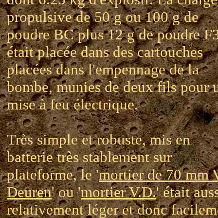
propulsive de 50 g ou 100 g de
poudre BC plus 12 g de poudre F
était placée dans des cartouches
placées dans l'empennage de la
bombe, munies de deux fils pour 
mise à feu électrique.
Très simple et robuste, mis en
batterie très stablement sur
plateforme, le '
mortier de 70 mm 
Deuren
' ou '
mortier V.D.
' était aus
relativement léger et donc facilem