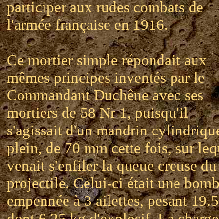
participer aux rudes combats de
l'armée française en 1916.
Ce mortier simple répondait aux
mêmes principes inventés par le
Commandant Duchêne avec ses
mortiers de 58 Nr 1, puisqu'il
s'agissait d'un mandrin cylindriqu
plein, de 70 mm cette fois, sur leq
venait s'enfiler la queue creuse du
projectile. Celui-ci était une bom
empennée à 3 ailettes, pesant 19.
dont 6.25 kg d'explosif. La charge