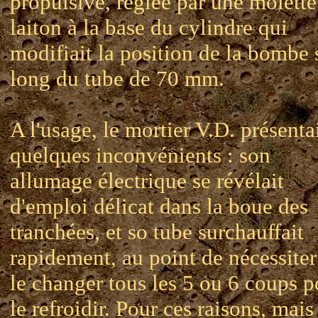
propulsive, réglée par une molette
laiton à la base du cylindre qui
modifiait la position de la bombe 
long du tube de 70 mm.
A l'usage, le mortier V.D. présenta
quelques inconvénients : son
allumage électrique se révélait
d'emploi délicat dans la boue des
tranchées, et so tube surchauffait
rapidement, au point de nécessiter
le changer tous les 5 ou 6 coups p
le refroidir. Pour ces raisons, mais