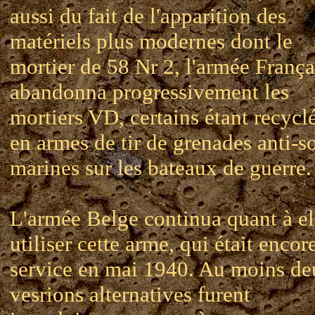
aussi du fait de l'apparition des
matériels plus modernes dont le
mortier de 58 Nr 2, l'armée França
abandonna progressivement les
mortiers VD, certains étant recycl
en armes de tir de grenades anti-s
marines sur les bateaux de guerre.
L'armée Belge continua quant à el
utiliser cette arme, qui était encor
service en mai 1940. Au moins de
vesrions alternatives furent