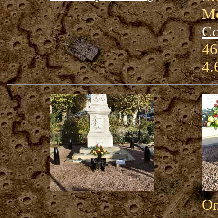
Mo
Co
46
4.
On