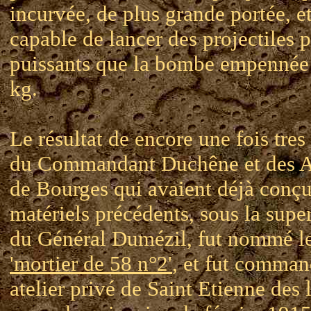
incurvée, de plus grande portée, e
capable de lancer des projectiles p
puissants que la bombe empennée
kg.
Le résultat de encore une fois tres
du Commandant Duchêne et des At
de Bourges qui avaient déjà conçu
matériels précédents, sous la supe
du Général Dumézil, fut nommé l
'mortier de 58 n°2'
, et fut comman
atelier privé de Saint Etienne des 