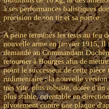
à ses performances balistiques don
précision de son tir et sa portée
A peine terminés les tests au feu d
nouvelle arme en janvier 1915, Il 
demandé au Commandant Duchên
retourner à Bourges afin de mettre
point le successeur de cette pièce 
rudimentaire : la nouvelle version
très vite, plus robuste, dotée d'un 
plus stable, orientable en directio
pivotement contre une plaque d'a