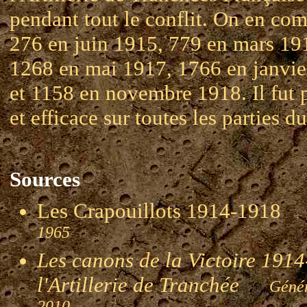
pendant tout le conflit. On en com
276 en juin 1915, 779 en mars 19
1268 en mai 1917, 1766 en janvie
et 1158 en novembre 1918. Il fut 
et efficace sur toutes les parties du
Sources
Les Crapouillots 1914-191
1965
Les canons de la Victoire 1914-
l'Artillerie de Tranchée
Génér