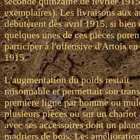
seconde quinzaine de février 191
exemplaires). Les livraisons aux 
débutèrent dès avril 1915, si bien
quelques unes de ces pièces puren
participer à l'offensive d'Artois e
1915.
L'augmentation du poids restait
raisonnable et permettait son tran
première ligne par homme ou mul
plusieurs pièces ou sur un chariot 
avec ses accessoires dont un plan
madriers de bois. Les amélioratio