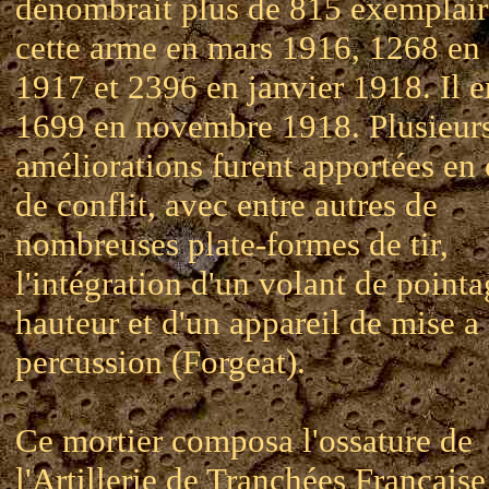
dénombrait plus de 815 exemplair
cette arme en mars 1916, 1268 en
1917 et 2396 en janvier 1918. Il en
1699 en novembre 1918. Plusieur
améliorations furent apportées en
de conflit, avec entre autres de
nombreuses plate-formes de tir,
l'intégration d'un volant de point
hauteur et d'un appareil de mise a
percussion (Forgeat).
Ce mortier composa l'ossature de
l'Artillerie de Tranchées Française