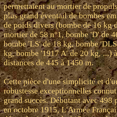
permettaient au mortier de propul
plus grand éventail de bombes e
de poids divers (bombe de 16 kg 
mortier de 58 n°1, bombe 'D' de 4
bombe 'LS' de 18 kg, bombe 'DLS
kg, bombe '1917 A' de 20 kg, ...) 
distances de 445 à 1450 m.
Cette pièce d'une simplicité et d'u
robustesse exceptionnelles connut
grand succès. Débutant avec 498 
en octobre 1915, L'Armée Françai