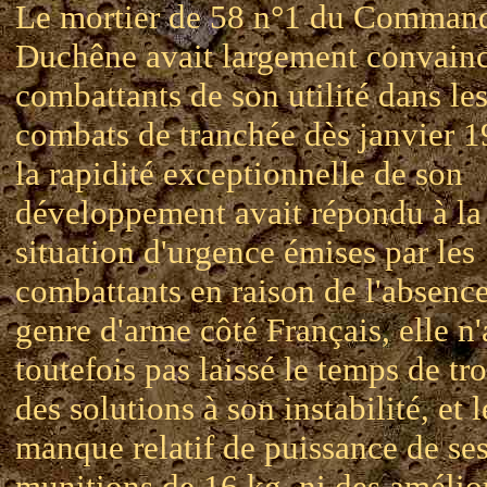
Le mortier de 58 n°1 du Comman
Duchêne avait largement convainc
combattants de son utilité dans le
combats de tranchée dès janvier 1
la rapidité exceptionnelle de son
développement avait répondu à la
situation d'urgence émises par les
combattants en raison de l'absenc
genre d'arme côté Français, elle n'
toutefois pas laissé le temps de tr
des solutions à son instabilité, et l
manque relatif de puissance de se
munitions de 16 kg, ni des amélio