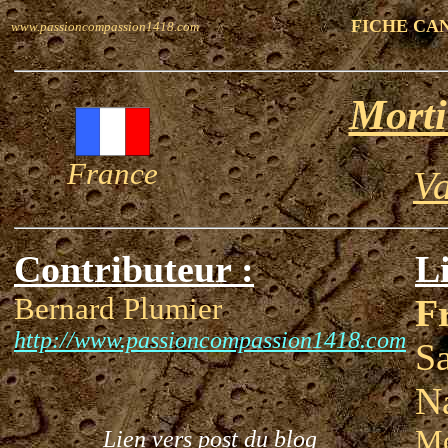
FICHE CA
www.passioncompassion1418.com
Morti
France
Va
Contributeur :
Li
Bernard Plumier
F
http://www.passioncompassion1418.com
S
Na
Mo
Lien vers post du blog