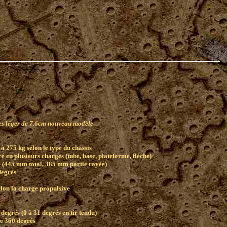
l)
s léger de 7.6cm nouveau modèle
à 275 kg selon le type du chassis
é en plusieurs charges (tube, base, plateforme, flèche)
6 (445 mm total, 385 mm partie rayée)
degrés
elon la charge propulsive
degrés (0 à 31 degrés en tir tendu)
e 360 degrés