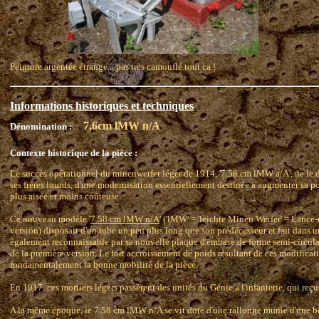
Peinture argentée étrange... pas très camouflé tout ca !
Informations historiques et techniques
7.6cm lMW n/A
Dénomination :
Contexte historique de la pièce :
Le succès opérationnel du minenwerfer léger de 1914, '7.58 cm lMW a/A', ne le 
ses frères lourds, d'une modernisation essentiellement destinée a augmenter sa po
plus aisée et moins coûteuse.
Ce nouveau modèle '
7.58 cm lMW n/A
' ('lMW' = 'leichte Minen Werfer' = Lance-
version) disposait d'un tube un peu plus long que son prédécesseur et fait dans un 
également reconnaissable par sa nouvelle plaque d'embase de forme semi-circulai
de la première version. Le fort accroissement de poids résultant de ces modificat
fondamentalement la bonne mobilité de la pièce.
En 1917, ces mortiers légers passèrent des unités du Génie a l'infanterie, qui reçut
A la même époque, le 7.58 cm lMW n/A se vit doté d'une rallonge munie d'une bê