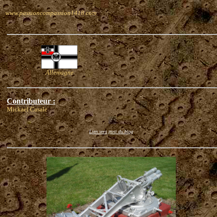
www.passioncompassion1418.com
Allemagne
Contributeur :
Mickael Casale
Lien vers post du blog