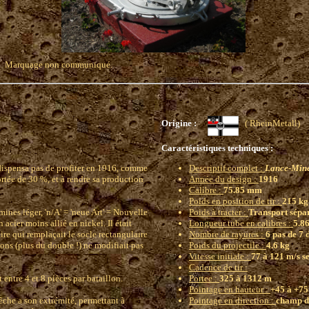
Marquage non communiqué.
Origine :
( RheinMetal
Caractéristiques techniques :
dispensa pas de profiter en 1916, comme
Descriptif complet :
Lance-Mine
rtée de 30 %, et à rendre sa production
Année du design :
1916
Calibre :
75.85 mm
Poids en position de tir :
215 kg 
mines léger, 'n/A' = 'neue Art' = Nouvelle
Poids à tracter :
Transport sépar
acier moins allié en nickel. Il était
Longueur tube en calibres :
5.8
re qui remplaçait le socle rectangulaire
Nombre de rayures :
6 pas de 7 
ions (plus du double !) ne modifiait pas
Poids du projectile :
4.6 kg
Vitesse initiale :
77 à 121 m/s s
Cadence de tir :
 entre 4 et 8 pièces par bataillon.
Portee :
325 à 1312 m
Pointage en hauteur :
+45 à +75 
che a son extrémité, permettant à
Pointage en direction :
champ d