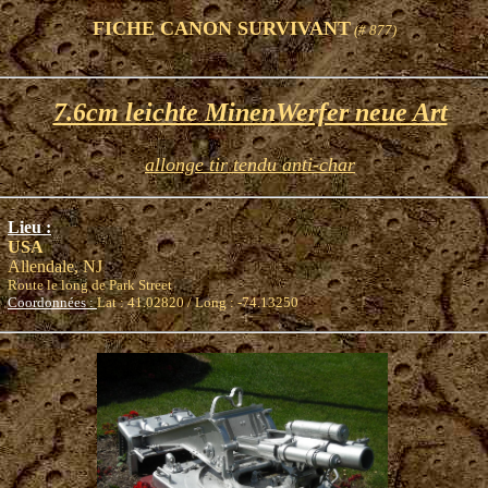
FICHE CANON SURVIVANT
(# 877)
7.6cm leichte MinenWerfer neue Art
allonge tir tendu anti-char
Lieu :
USA
Allendale, NJ
Route le long de Park Street
Coordonnées :
Lat : 41.02820 / Long : -74.13250