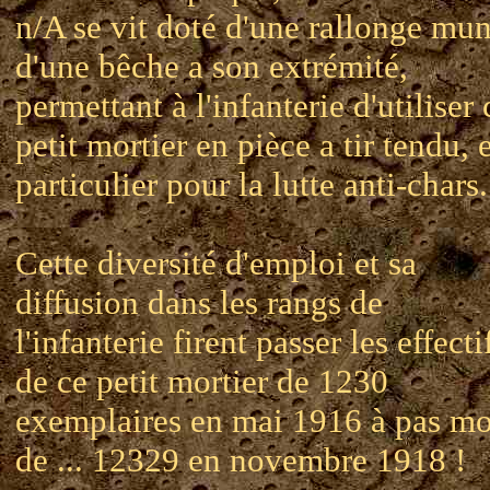
n/A se vit doté d'une rallonge mun
d'une bêche a son extrémité,
permettant à l'infanterie d'utiliser 
petit mortier en pièce a tir tendu, 
particulier pour la lutte anti-chars.
Cette diversité d'emploi et sa
diffusion dans les rangs de
l'infanterie firent passer les effecti
de ce petit mortier de 1230
exemplaires en mai 1916 à pas mo
de ... 12329 en novembre 1918 !