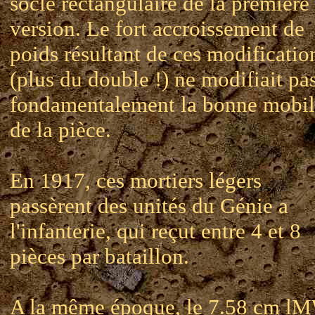
socle rectangulaire de la première
version. Le fort accroissement de
poids résultant de ces modificatio
(plus du double !) ne modifiait pa
fondamentalement la bonne mobil
de la pièce.
En 1917, ces mortiers légers
passèrent des unités du Génie a
l'infanterie, qui reçut entre 4 et 8
pièces par bataillon.
A la même époque, le 7.58 cm l