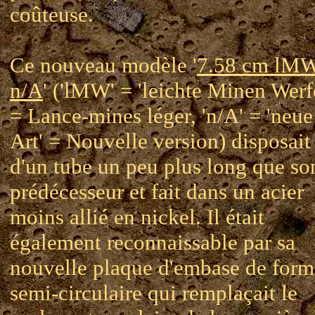
coûteuse.
Ce nouveau modèle '
7.58 cm lM
n/A
' ('lMW' = 'leichte Minen Werf
= Lance-mines léger, 'n/A' = 'neue
Art' = Nouvelle version) disposait
d'un tube un peu plus long que so
prédécesseur et fait dans un acier
moins allié en nickel. Il était
également reconnaissable par sa
nouvelle plaque d'embase de form
semi-circulaire qui remplaçait le