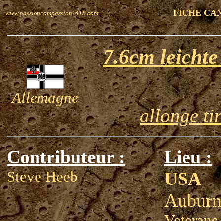
FICHE CA
www.passioncompassion1418.com
7.6cm leicht
Allemagne
allonge ti
Contributeur :
Lieu :
Steve Heeb
USA
Aubur
Veterans