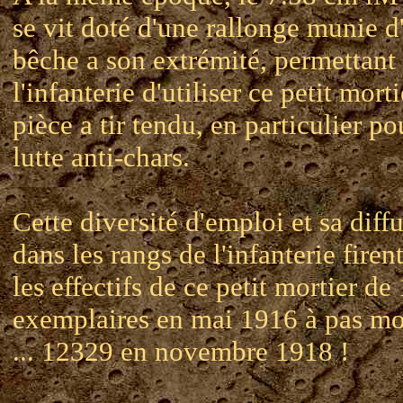
se vit doté d'une rallonge munie d
bêche a son extrémité, permettant
l'infanterie d'utiliser ce petit mort
pièce a tir tendu, en particulier po
lutte anti-chars.
Cette diversité d'emploi et sa diff
dans les rangs de l'infanterie firen
les effectifs de ce petit mortier de
exemplaires en mai 1916 à pas mo
... 12329 en novembre 1918 !