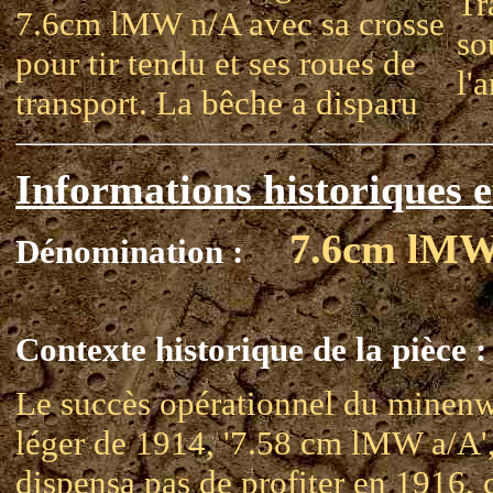
Tr
7.6cm lMW n/A avec sa crosse
so
pour tir tendu et ses roues de
l'a
transport. La bêche a disparu
Informations historiques e
7.6cm lMW
Dénomination :
Contexte historique de la pièce :
Le succès opérationnel du minenw
léger de 1914, '7.58 cm lMW a/A',
dispensa pas de profiter en 1916