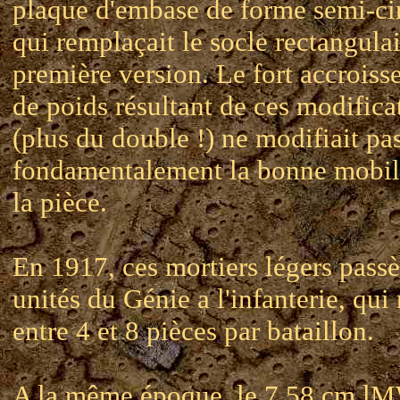
plaque d'embase de forme semi-cir
qui remplaçait le socle rectangulai
première version. Le fort accrois
de poids résultant de ces modifica
(plus du double !) ne modifiait pa
fondamentalement la bonne mobil
la pièce.
En 1917, ces mortiers légers passè
unités du Génie a l'infanterie, qui 
entre 4 et 8 pièces par bataillon.
A la même époque, le 7.58 cm l