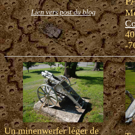
P
Me
Lien vers post du blog
Co
40
-7
Un minenwerfer léger de