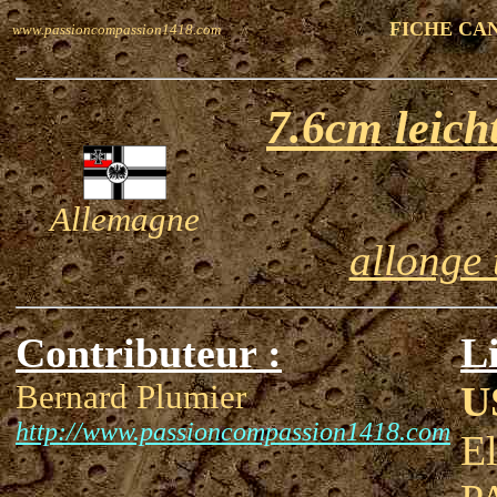
FICHE CA
www.passioncompassion1418.com
7.6cm leic
Allemagne
allonge 
Contributeur :
Li
Bernard Plumier
U
http://www.passioncompassion1418.com
El