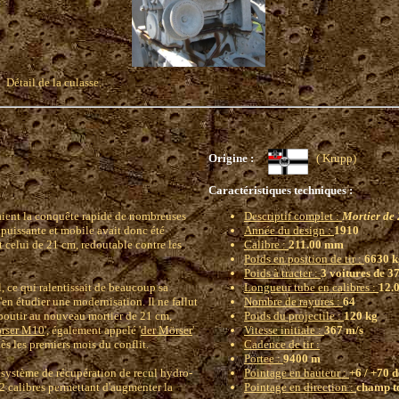
Détail de la culasse.
Origine :
( Krupp)
Caractéristiques techniques :
aient la conquête rapide de nombreuses
Descriptif complet :
Mortier de
ge puissante et mobile avait donc été
Année du design :
1910
 celui de 21 cm, redoutable contre les
Calibre :
211.00 mm
Poids en position de tir :
6630 k
Poids à tracter :
3 voitures de 37
 ce qui ralentissait de beaucoup sa
Longueur tube en calibres :
12.0
en étudier une modernisation. Il ne fallut
Nombre de rayures :
64
boutir au nouveau mortier de 21 cm,
Poids du projectile :
120 kg
rser M10
', également appelé '
der Mörser
'
Vitesse initiale :
367 m/s
ès les premiers mois du conflit.
Cadence de tir :
Portee :
9400 m
n système de récupération de recul hydro-
Pointage en hauteur :
+6 / +70 
12 calibres permettant d'augmenter la
Pointage en direction :
champ to