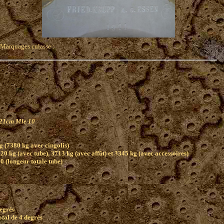
Marquages culasse :
 21cm Mle 10
g (7380 kg avec cingolis)
20 kg (avec tube), 3713 kg (avec affût) et 3345 kg (avec accessoires)
0 (longeur totale tube)
degrés
tal de 4 degrés