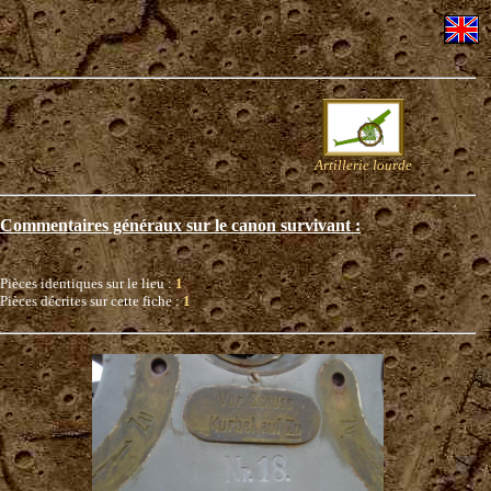
Artillerie lourde
Commentaires généraux sur le canon survivant :
Pièces identiques sur le lieu :
1
Pièces décrites sur cette fiche :
1