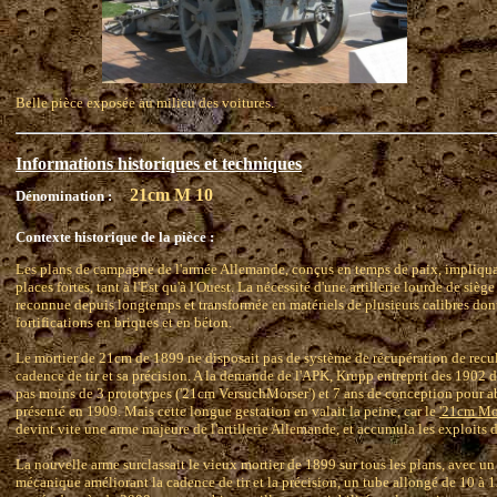
Belle pièce exposée au milieu des voitures.
Informations historiques et techniques
21cm M 10
Dénomination :
Contexte historique de la pièce :
Les plans de campagne de l'armée Allemande, conçus en temps de paix, impliqu
places fortes, tant à l'Est qu'à l'Ouest. La nécessité d'une artillerie lourde de siè
reconnue depuis longtemps et transformée en matériels de plusieurs calibres dont
fortifications en briques et en béton.
Le mortier de 21cm de 1899 ne disposait pas de système de récupération de recul,
cadence de tir et sa précision. A la demande de l'APK, Krupp entreprit des 1902 d'
pas moins de 3 prototypes ('21cm VersuchMorser') et 7 ans de conception pour a
présenté en 1909. Mais cette longue gestation en valait la peine, car le
'21cm Mo
devint vite une arme majeure de l'artillerie Allemande, et accumula les exploits d
La nouvelle arme surclassait le vieux mortier de 1899 sur tous les plans, avec u
mécanique améliorant la cadence de tir et la précision, un tube allongé de 10 à 