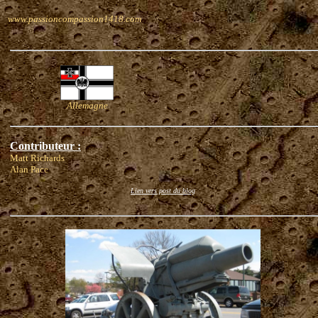
www.passioncompassion1418.com
Allemagne
Contributeur :
Matt Richards
Alan Pace
Lien vers post du blog