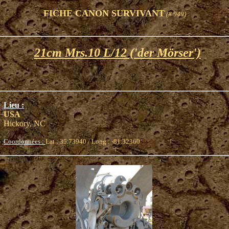
FICHE CANON SURVIVANT
(# 949)
21cm Mrs.10 L/12 ('der Mörser')
Lieu :
USA
Hickory, NC
Coordonnées :
Lat : 35.73940 / Long : -81.32360