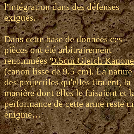
l'intégration dans des défenses
exiguës.
Dans cette base de données ces
pièces ont été arbitrairement
renommées '
9.5cm Gleich Kanone
(canon lisse de 9.5 cm). La nature
des projectiles qu'elles tiraient, la
manière dont elles le faisaient et l
performance de cette arme reste u
énigme…