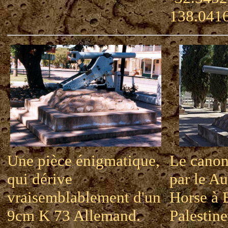
138.041
Une pièce énigmatique,
Le canon
qui dérive
par le Au
vraisemblablement d'un
Horse à 
9cm K 73 Allemand.
Palestine