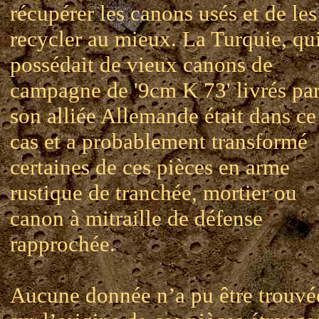
récupérer les canons usés et de les
recycler au mieux. La Turquie, qu
possédait de vieux canons de
campagne de '9cm K 73' livrés pa
son alliée Allemande était dans ce
cas et a probablement transformé
certaines de ces pièces en arme
rustique de tranchée, mortier ou
canon à mitraille de défense
rapprochée.
Aucune donnée n’a pu être trouvé