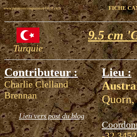
FICHE CA
www.passioncompassion1418.com
9.5 cm '
Turquie
Contributeur :
Lieu :
Charlie Clelland
Austra
Brennan
Quorn,
Lien vers post du blog
Coordon
-32.3452