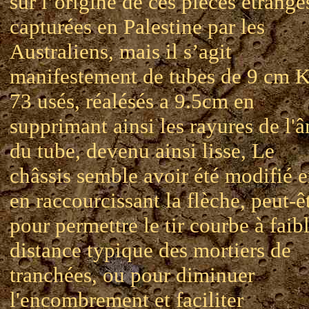
sur l’origine de ces pièces étrange
capturées en Palestine par les
Australiens, mais il s’agit
manifestement de tubes de 9 cm 
73 usés, réalésés a 9.5cm en
supprimant ainsi les rayures de l'
du tube, devenu ainsi lisse, Le
châssis semble avoir été modifié 
en raccourcissant la flèche, peut-ê
pour permettre le tir courbe à faib
distance typique des mortiers de
tranchées, ou pour diminuer
l'encombrement et faciliter