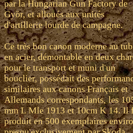
par la Hungarian Gun Factory de
Györ, et alloués aux unités
d'artillerie lourde de campagne.
Ce très bon canon moderne au tub
en acier, démontable en deux char
pour le transport et muni d'un
bouclier, possédait des performan
similaires aux canons Français et
Allemands correspondants, les 10
mm L Mle 1913 et 10cm K 14. Il 
produit en 500 exemplaires enviro
presqu'exclusivement par Skoda.