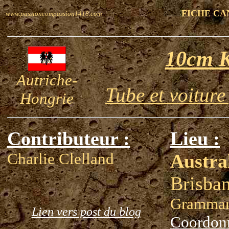
FICHE CA
www.passioncompassion1418.com
10cm 
Autriche-
Tube et voiture
Hongrie
Contributeur :
Lieu :
Charlie Clelland
Austra
Brisba
Grammar
Lien vers post du blog
Coordon