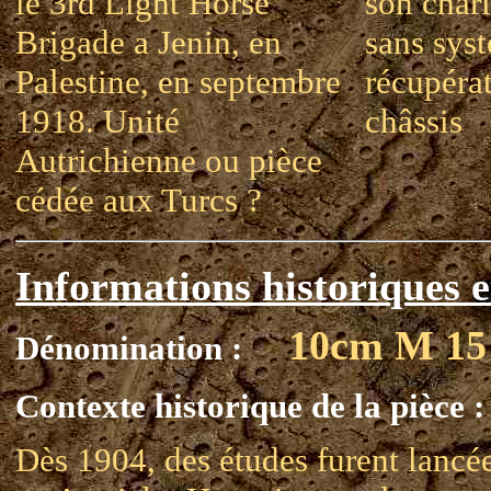
le 3rd Light Horse
son chari
Brigade a Jenin, en
sans sys
Palestine, en septembre
récupérat
1918. Unité
châssis
Autrichienne ou pièce
cédée aux Turcs ?
Informations historiques e
10cm M 15
Dénomination :
Contexte historique de la pièce :
Dès 1904, des études furent lancé