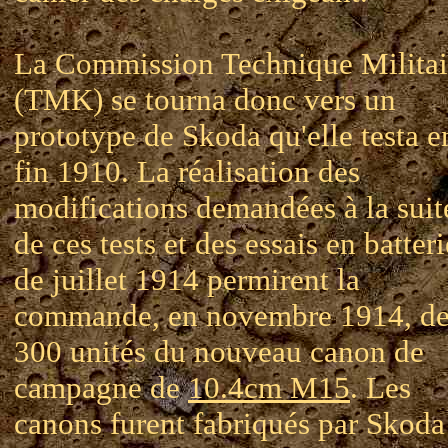
La Commission Technique Militai
(TMK) se tourna donc vers un
prototype de Skoda qu'elle testa e
fin 1910. La réalisation des
modifications demandées à la suit
de ces tests et des essais en batteri
de juillet 1914 permirent la
commande, en novembre 1914, d
300 unités du nouveau canon de
campagne de
10.4cm M15
. Les
canons furent fabriqués par Skoda