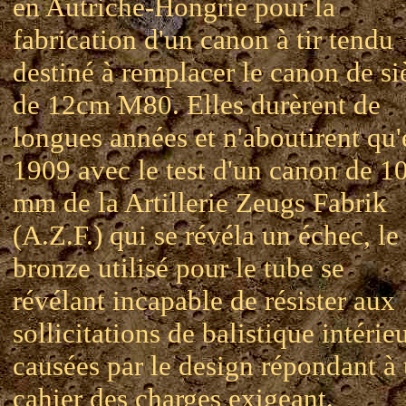
en Autriche-Hongrie pour la
fabrication d'un canon à tir tendu
destiné à remplacer le canon de si
de 12cm M80. Elles durèrent de
longues années et n'aboutirent qu'
1909 avec le test d'un canon de 1
mm de la Artillerie Zeugs Fabrik
(A.Z.F.) qui se révéla un échec, le
bronze utilisé pour le tube se
révélant incapable de résister aux
sollicitations de balistique intérie
causées par le design répondant à
cahier des charges exigeant.