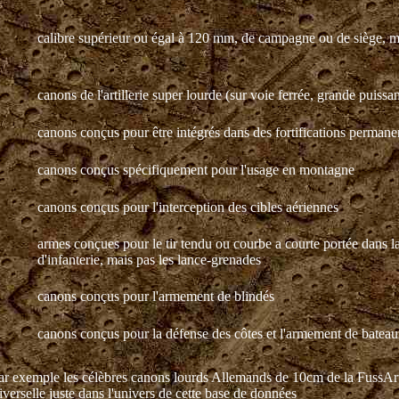
calibre supérieur ou égal à 120 mm, de campagne ou de siège, ma
canons de l'artillerie super lourde (sur voie ferrée, grande puissan
canons conçus pour être intégrés dans des fortifications permane
canons conçus spécifiquement pour l'usage en montagne
canons conçus pour l'interception des cibles aériennes
armes conçues pour le tir tendu ou courbe a courte portée dans la
d'infanterie, mais pas les lance-grenades
canons conçus pour l'armement de blindés
canons conçus pour la défense des côtes et l'armement de batea
 par exemple les célèbres canons lourds Allemands de 10cm de la FussArt
verselle juste dans l'univers de cette base de données