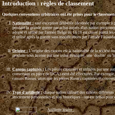
Introduction : règles de classement
Quelques conventions arbitraires ont été prises pour le classemen
Nationalité :
sauf exception délibérée (destinée par exemple à pr
pendant la grande guerre par achat auprès d'un nation quelconque
adopté et utilisé par l'armée Belge en 14/18 est classé parmi l
et utilisé après la guerre sans modifications par l'armée Finlanda
Origine :
L'origine des canons est la nationalité de la société o
produite sous license par une usine étrangere, une 'double' ou 'tr
Canons capturés :
Les pièces capturées et utilisées par une aut
conversion en pièce de DCA) aient été effectuées. Par exemple, 
canons Russes, alors que les pièces Russes capturées et convert
Type d'artillerie :
chaque nation utilisait des critères différents
strictement personnelles et non historiques - ont ete prises pour 
Artillerie légère :