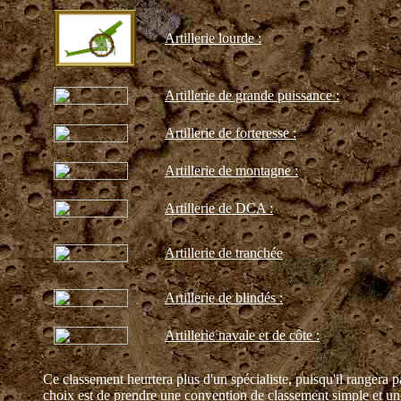
Artillerie lourde :
Artillerie de grande puissance :
Artillerie de forteresse :
Artillerie de montagne :
Artillerie de DCA :
Artillerie de tranchée
Artillerie de blindés :
Artillerie navale et de côte :
Ce classement heurtera plus d'un spécialiste, puisqu'il rangera
choix est de prendre une convention de classement simple et uni