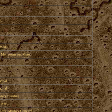
in
Morts
 - Monument aux Morts
orial
orial
asury Building
Museum
oyal Military College)