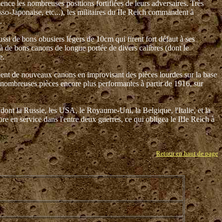
ence les nombreuses positions fortifiées de leurs adversaires. Très
o-Japonaise, etc...), les militaires du IIe Reich commandent à
.
ssi de bons obusiers légers de 10cm qui firent fort défaut à ses
déjà de bons canons de longue portée de divers calibres (dont le
e.
ment de nouveaux canons en improvisant des pièces lourdes sur la base
e nombreuses pièces encore plus performantes à partir de 1916, sur
ont la Russie, les USA, le Royaume-Uni, la Belgique, l'Italie, et la
ore en service dans l'entre deux guerres, ce qui obligea le IIIe Reich à
Retour en haut de page