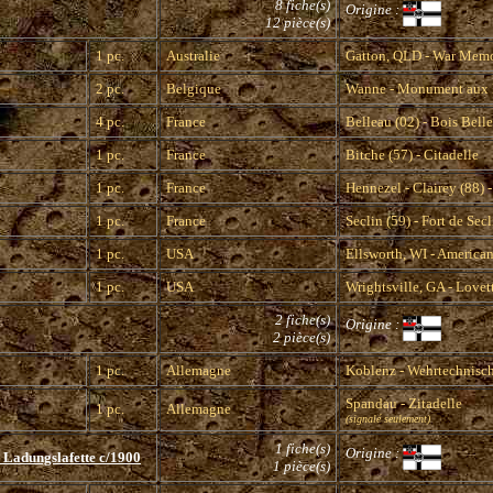
8 fiche(s)
Origine :
12 pièce(s)
1 pc.
Australie
Gatton, QLD - War Memo
2 pc.
Belgique
Wanne - Monument aux 
4 pc.
France
Belleau (02) - Bois Bell
1 pc.
France
Bitche (57) - Citadelle
1 pc.
France
Hennezel - Clairey (88) 
1 pc.
France
Seclin (59) - Fort de Secl
1 pc.
USA
Ellsworth, WI - American
1 pc.
USA
Wrightsville, GA - Lovett
2 fiche(s)
Origine :
2 pièce(s)
1 pc.
Allemagne
Koblenz - Wehrtechnis
Spandau - Zitadelle
1 pc.
Allemagne
(signalé seulement)
1 fiche(s)
Origine :
 Ladungslafette c/1900
1 pièce(s)