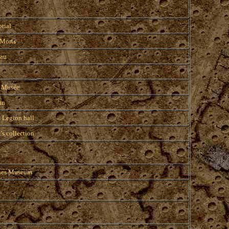
rial
Morts
eau
- Musée
in
 Legion hall
's collection
ches Museum