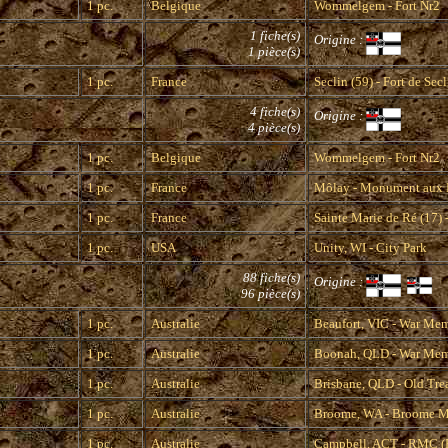
1 pc.
Belgique
Wommelgem - Fort Nr2
1 fiche(s)
Origine :
1 pièce(s)
1 pc.
France
Seclin (59) - Fort de Secl
4 fiche(s)
Origine :
4 pièce(s)
1 pc.
Belgique
Wommelgem - Fort Nr2
1 pc.
France
Môlay - Monument aux 
1 pc.
France
Sainte Marie de Ré (17)
1 pc.
USA
Unity, WI - City Park
88 fiche(s)
Origine :
96 pièce(s)
1 pc.
Australie
Beaufort, VIC - War Mem
1 pc.
Australie
Boonah, QLD - War Mem
1 pc.
Australie
Brisbane, QLD - Old Tre
1 pc.
Australie
Broome, WA - Broome 
1 pc.
Australie
Campbell, ACT - RMC (R