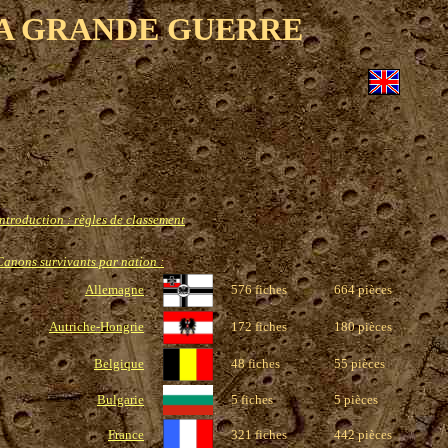
LA GRANDE GUERRE
Introduction : règles de classement
Canons survivants par nation :
Allemagne
576 fiches
664 pièces
Autriche-Hongrie
172 fiches
180 pièces
Belgique
48 fiches
55 pièces
Bulgarie
5 fiches
5 pièces
France
321 fiches
442 pièces