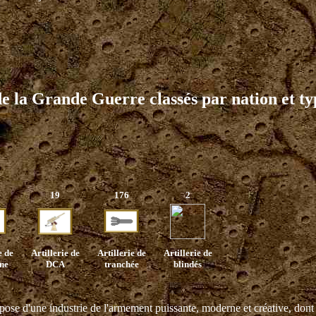
e la Grande Guerre classés par nation et typ
19
176
2
e de
Artillerie de
Artillerie de
Artillerie de
ne
DCA
tranchée
blindés
ose d'une industrie de l'armement puissante, moderne et créative, dont