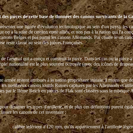
t des pièces de cette base de données des canons survivants de la 
ésenter une lignée d'évolution technologique au sein d'un pays), les cano
 ou à la suite de cession entre alliés, et non pas à la nation qui l'a c
es canons Belges et pas parmi les canons Allemands. Par contre le un ca
ise reste classé au sein des pièces Françaises.
u de l'arsenal qui a conçu et construit la pièce. Dans les cas ou la pièce
iple' nationalité est le plus souvent octroyée (avec des icônes de drapeaux
re armée restent attribues à la nation propriétaire initiale, à moins que
les nombreux canons lourds Russes capturés par les Allemands et utilis
ies par le IIème Reich en pièces de Flak sont classées sous la rubrique
 pour désigner les types d'artillerie, et de plus ces définitions purent é
classer les canons de cet inventaire :
calibre inférieur a 120 mm, qu'ils appartiennent à l'artillerie lé