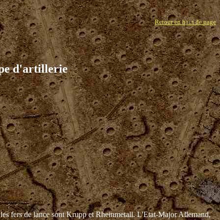
Retour en haut de page
e d'artillerie
 les fers de lance sont Krupp et Rheinmetall. L'Etat-Major Allemand,