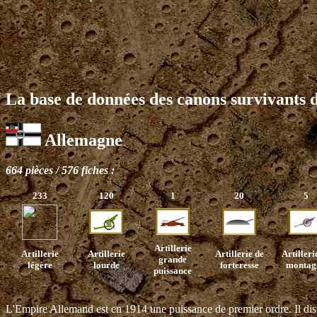
La base de données des canons survivants d
Allemagne
664 pièces / 576 fiches :
233
120
1
20
5
Artillerie
Artillerie
Artillerie
Artillerie de
Artilleri
grande
légère
lourde
forteresse
montag
puissance
L'Empire Allemand est en 1914 une puissance de premier ordre. Il disp