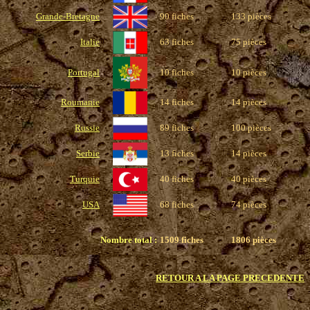
Grande-Bretagne
90 fiches
133 pièces
Italie
63 fiches
75 pièces
Portugal
10 fiches
10 pièces
Roumanie
14 fiches
14 pièces
Russie
89 fiches
100 pièces
Serbie
13 fiches
14 pièces
Turquie
40 fiches
40 pièces
USA
68 fiches
74 pièces
Nombre total :
1509 fiches
1806 pièces
RETOUR A LA PAGE PRECEDENTE