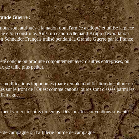
Grande Guerre :
ns sont attribués à la nation dont l'armée a adopté et utilisé la pièce
onçue et/ou construite. Ainsi un canon Allemand Krupp d'exportation
non Schneider Français utilisé pendant la Grande Guerre par la France
 a été conçue ou produite conjointement avec d'autres entreprises, ou
 de taille plus petite).
 des modifications importantes (par exemple modification du calibre ou
és sur le front de l'Ouest comme canons lourds sont classés parmi les
 Allemagne.
galement varier au cours du temps. Dès lors, les conventions suivantes -
gère de campagne ou l'artillerie lourde de campagne