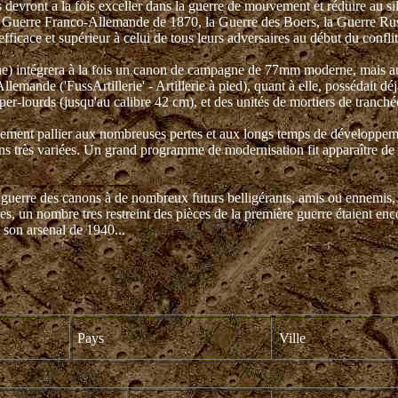
devront a la fois exceller dans la guerre de mouvement et réduire au sil
a Guerre Franco-Allemande de 1870, la Guerre des Boers, la Guerre Russ
 efficace et supérieur à celui de tous leurs adversaires au début du conflit
pagne) intégrera à la fois un canon de campagne de 77mm moderne, mais au
Allemande ('FussArtillerie' - Artillerie à pied), quant à elle, possédait 
r-lourds (jusqu'au calibre 42 cm), et des unités de mortiers de tranché
galement pallier aux nombreuses pertes et aux longs temps de développe
ions très variées. Un grand programme de modernisation fit apparaître d
guerre des canons à de nombreux futurs belligérants, amis ou ennemis, d
les, un nombre tres restreint des pièces de la première guerre étaient enc
son arsenal de 1940...
Pays
Ville