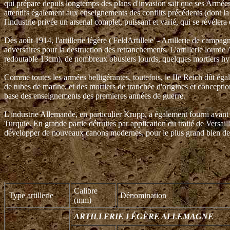
qui prépare depuis longtemps des plans d'invasion sait que ses Armées 
attentifs également aux enseignements des conflits précédents (dont l
l'industrie privée un arsenal complet, puissant et varié, qui se révélera
Dès août 1914, l'artillerie légère ('FeldArtilleie' - Artillerie de cam
adversaires pour la destruction des retranchements. L'artillerie lourde 
redoutable 13cm), de nombreux obusiers lourds, quelques mortiers hype
Comme toutes les armées belligérantes, toutefois, le IIe Reich dût é
de tubes de marine, et des mortiers de tranchée d'origines et concept
base des enseignements des premieres années de guerre.
L'industrie Allemande, en particulier Krupp, a également fourni avant 
Turquie. En grande partie détruites par application du traité de Versail
développer de nouveaux canons modernes, pour le plus grand bien de 
Calibre
Type artillerie
Dénomination
(mm)
ARTILLERIE LÉGÈRE ALLEMAGNE