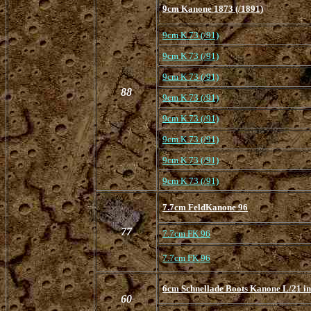
9cm Kanone 1873 (/1891)
9cm K 73 (/91)
9cm K 73 (/91)
9cm K 73 (/91)
88
9cm K 73 (/91)
9cm K 73 (/91)
9cm K 73 (/91)
9cm K 73 (/91)
9cm K 73 (/91)
7.7cm FeldKanone 96
77
7.7cm FK 96
7.7cm FK 96
6cm Schnellade Boots Kanone L/21 in
60