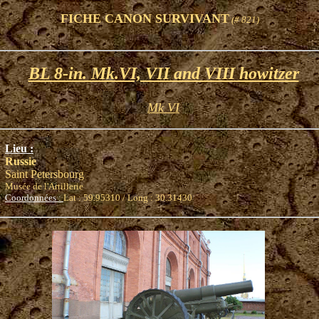
FICHE CANON SURVIVANT
(# 821)
BL 8-in. Mk.VI, VII and VIII howitzer
Mk VI
Lieu :
Russie
Saint Petersbourg
Musée de l'Artillerie
Coordonnées :
Lat : 59.95310 / Long : 30.31430