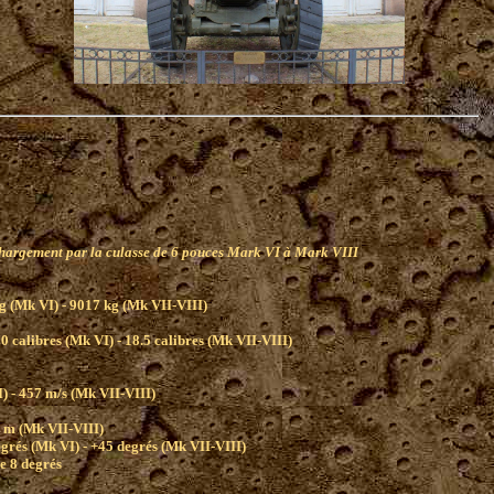
hargement par la culasse de 6 pouces Mark VI à Mark VIII
g (Mk VI) - 9017 kg (Mk VII-VIII)
0 calibres (Mk VI) - 18.5 calibres (Mk VII-VIII)
) - 457 m/s (Mk VII-VIII)
 m (Mk VII-VIII)
egrés (Mk VI) - +45 degrés (Mk VII-VIII)
e 8 degrés