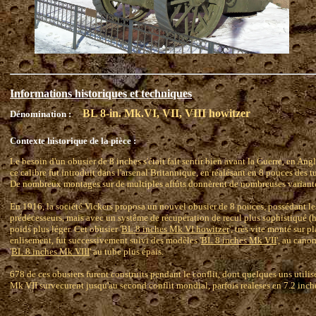
Informations historiques et techniques
BL 8-in. Mk.VI, VII, VIII howitzer
Dénomination :
Contexte historique de la pièce :
Le besoin d'un obusier de 8 inches s'était fait sentir bien avant la Guerre, en Ang
ce calibre fut introduit dans l'arsenal Britannique, en réalésant en 8 pouces des t
De nombreux montages sur de multiples affûts donnèrent de nombreuses variant
En 1916, la société Vickers proposa un nouvel obusier de 8 pouces, possédant le
prédécesseurs, mais avec un systême de récupération de recul plus sophistiqué (
poids plus léger. Cet obusier '
BL 8 inches Mk VI howitzer
', très vite monté sur 
enlisement, fut successivement suivi des modèles '
BL 8 inches Mk VII
', au cano
'
BL 8 inches Mk VIII
' au tube plus épais.
678 de ces obusiers furent construits pendant le conflit, dont quelques uns utili
Mk VII survecurent jusqu'au second conflit mondial, parfois realeses en 7.2 inch