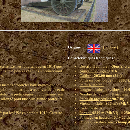
Origine :
( Vickers)
Caractéristiques techniques :
leterre. Ce n'est pourtant qu'en 1914 que
Descriptif complet :
Obusier à c
ubes de 6 pouces et en les raccourcissant.
Année du design :
1916
es.
Calibre :
203.00 mm (8 in)
Poids en position de tir :
8867 k
s mêmes propriétés ballistiques que ses
Poids à tracter :
hydro-pneumatique à recul variable), et de
Longueur tube en calibres :
16.0
plateforme préfabriquée pour diminuer son
Nombre de rayures :
0 inconnu
n allongé pour une plus grande portée, et
Poids du projectile :
90.7 kg
Vitesse initiale :
396 m/s (Mk VI
Cadence de tir :
sés par les USA en octobre 1918. Certains
Portee :
9840 m (Mk VI)- 11250
es.
Pointage en hauteur :
0 / + 50 d
Pointage en direction :
champ d