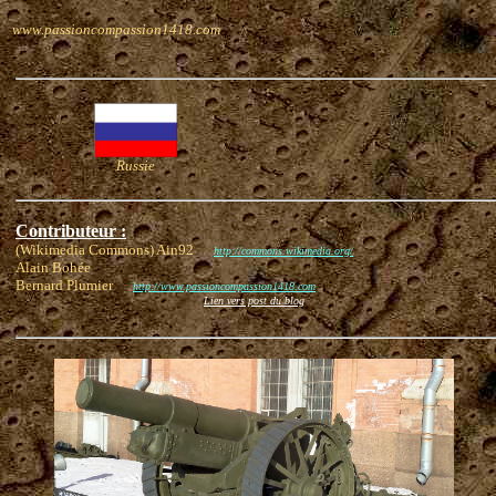
www.passioncompassion1418.com
Russie
Contributeur :
(Wikimedia Commons) Ain92
http://commons.wikimedia.org/
Alain Bohée
Bernard Plumier
http://www.passioncompassion1418.com
Lien vers post du blog