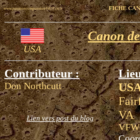
FICHE CA
www.passioncompassion1418.com
Canon d
USA
Contributeur :
Lieu
Don Northcutt
US
Fair
VA
Lien vers post du blog
VFW 
Coor