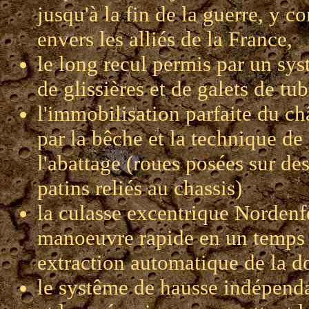
jusqu'à la fin de la guerre, y c
envers les alliés de la France,
le long recul permis par un sy
de glissières et de galets de tub
l'immobilisation parfaite du ch
par la bêche et la technique de
l'abattage (roues posées sur de
patins reliés au chassis)
la culasse excentrique Nordenf
manoeuvre rapide en un temps 
extraction automatique de la d
le systême de hausse indépend