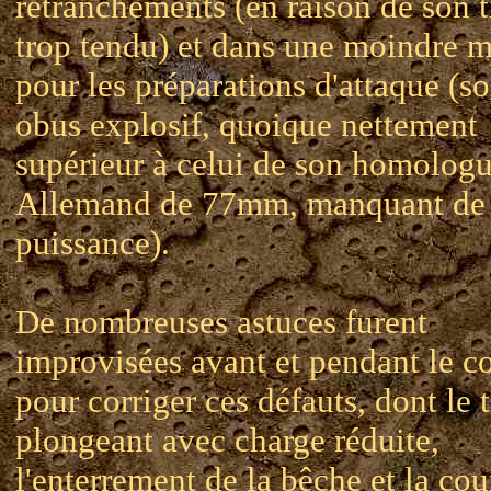
retranchements (en raison de son t
trop tendu) et dans une moindre 
pour les préparations d'attaque (s
obus explosif, quoique nettement
supérieur à celui de son homolog
Allemand de 77mm, manquant de
puissance).
De nombreuses astuces furent
improvisées avant et pendant le co
pour corriger ces défauts, dont le t
plongeant avec charge réduite,
l'enterrement de la bêche et la co