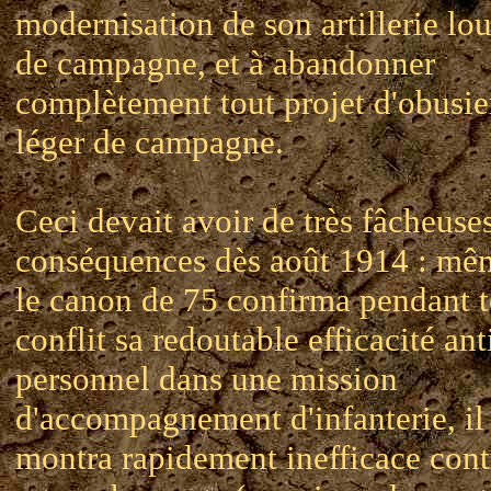
modernisation de son artillerie lo
de campagne, et à abandonner
complètement tout projet d'obusie
léger de campagne.
Ceci devait avoir de très fâcheuse
conséquences dès août 1914 : mê
le canon de 75 confirma pendant t
conflit sa redoutable efficacité ant
personnel dans une mission
d'accompagnement d'infanterie, il
montra rapidement inefficace cont