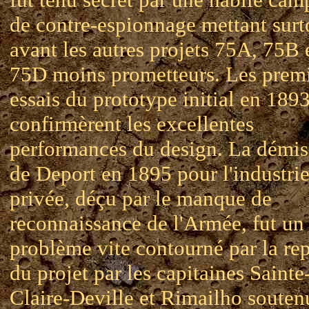
de contre-espionnage mettant surt
avant les autres projets 75A, 75B 
75D moins prometteurs. Les prem
essais du prototype initial en 189
confirmèrent les excellentes
performances du design. La démis
de Deport en 1895 pour l'industri
privée, déçu par le manque de
reconnaissance de l'Armée, fut un
problème vite contourné par la rep
du projet par les capitaines Sainte
Claire-Deville et Rimailho souten