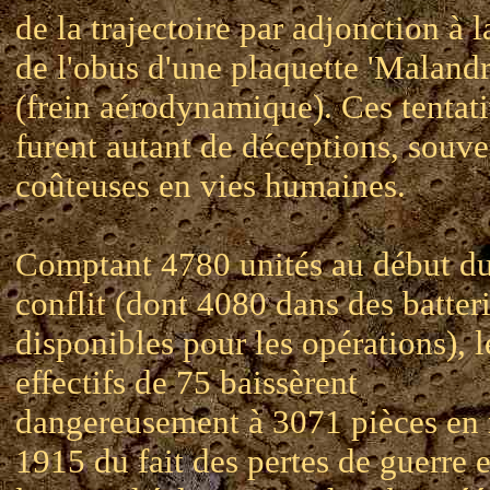
de la trajectoire par adjonction à l
de l'obus d'une plaquette 'Malandr
(frein aérodynamique). Ces tentat
furent autant de déceptions, souve
coûteuses en vies humaines.
Comptant 4780 unités au début d
conflit (dont 4080 dans des batter
disponibles pour les opérations), l
effectifs de 75 baissèrent
dangereusement à 3071 pièces en
1915 du fait des pertes de guerre e