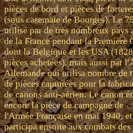
pièces de bord et pièces de fortere
(sous casemate de Bourges). Le 75
utilisé par de tres nombreux pays a
de la France pendant la Première 
dont la Belgique et les USA (1828
pièces achetées), mais aussi par l
Allemande qui utilisa nombre de 
de pièces capturées pour la fabric
de canons anti-aérien. Le canon ét
encore la pièce de campagne de
l'Armée Française en mai 1940, et
participa ensuite aux combats des