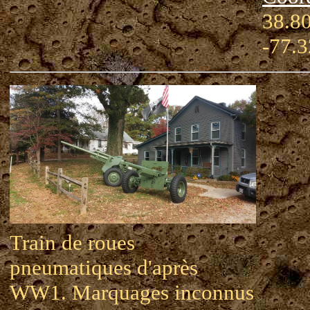
38.80
-77.
Train de roues
pneumatiques d'après
WW1. Marquages inconnus