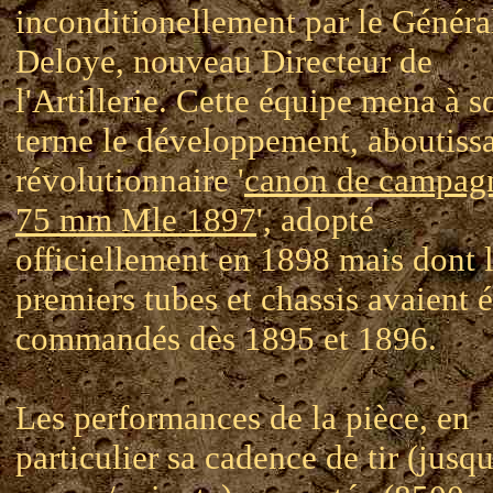
inconditionellement par le Généra
Deloye, nouveau Directeur de
l'Artillerie. Cette équipe mena à s
terme le développement, aboutiss
révolutionnaire '
canon de campag
75 mm Mle 1897
', adopté
officiellement en 1898 mais dont 
premiers tubes et chassis avaient é
commandés dès 1895 et 1896.
Les performances de la pièce, en
particulier sa cadence de tir (jusq