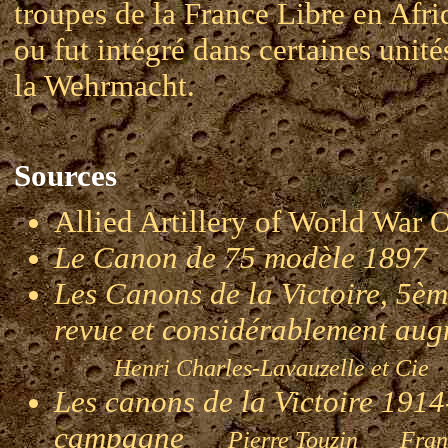
troupes de la France Libre en Afri
ou fut intégré dans certaines unité
la Wehrmacht.
Sources
Allied Artillery of World W
Le Canon de 75 modèle 1897
Les Canons de la Victoire, 5èm
revue et considérablement au
Henri Charles-Lavauzelle et Cie
Les canons de la Victoire 1914-
campagne
Pierre Touzin Franç