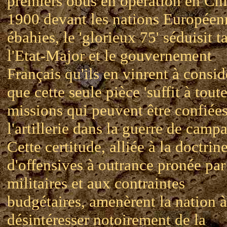
premiers obus en opération en Ch
1900 devant les nations Européen
ébahies, le 'glorieux 75' séduisit t
l'Etat-Major et le gouvernement
Français qu'ils en vinrent à consid
que cette seule pièce 'suffit à toute
missions qui peuvent être confiées
l'artillerie dans la guerre de camp
Cette certitude, alliée à la doctrin
d'offensives à outrance pronée par
militaires et aux contraintes
budgétaires, amenèrent la nation à
désintéresser notoirement de la