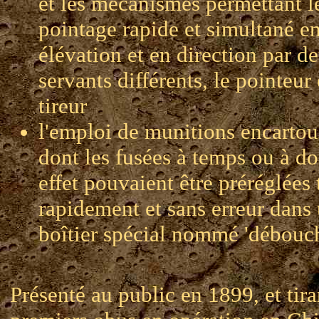
et les mécanismes permettant l
pointage rapide et simultané e
élévation et en direction par d
servants différents, le pointeur 
tireur
l'emploi de munitions encarto
dont les fusées à temps ou à d
effet pouvaient être préréglées 
rapidement et sans erreur dans
boîtier spécial nommé 'débouch
Présenté au public en 1899, et tira