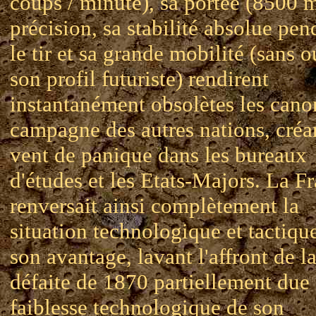
coups / minute), sa portée (8500 m
précision, sa stabilité absolue pen
le tir et sa grande mobilité (sans o
son profil futuriste) rendirent
instantanément obsolètes les cano
campagne des autres nations, créa
vent de panique dans les bureaux
d'études et les Etats-Majors. La F
renversait ainsi complètement la
situation technologique et tactiqu
son avantage, lavant l'affront de l
défaite de 1870 partiellement due 
faiblesse technologique de son