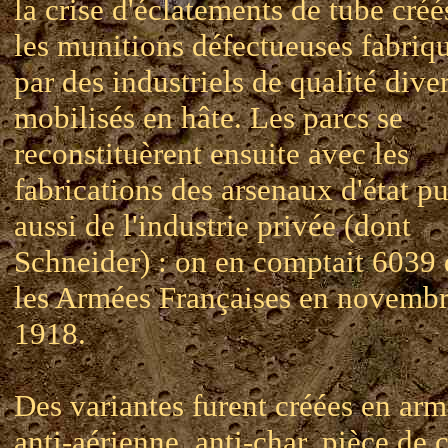
la crise d'éclatements de tube créé
les munitions défectueuses fabriq
par des industriels de qualité dive
mobilisés en hâte. Les parcs se
reconstituèrent ensuite avec les
fabrications des arsenaux d'état pu
aussi de l'industrie privée (dont
Schneider) : on en comptait 6039
les Armées Françaises en novemb
1918.
Des variantes furent créées en ar
anti-aérienne, anti-char, pièce de c