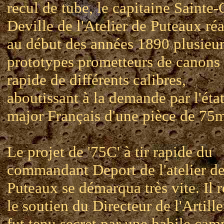
recul de tube, le capitaine Sainte-
Deville de l'Atelier de Puteaux réa
au début des années 1890 plusieur
prototypes prometteurs de canons à
rapide de différents calibres,
aboutissant à la demande par l'état
major Français d'une pièce de 75
Le projet de '75C' à tir rapide du
commandant Deport de l'atelier d
Puteaux se démarqua très vite. Il r
le soutien du Directeur de l'Artille
fut tenu secret par une habile ca