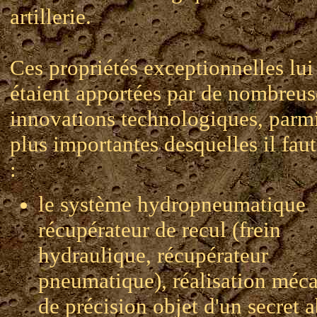
artillerie.
Ces propriétés exceptionnelles lui
étaient apportées par de nombreus
innovations technologiques, parmi
plus importantes desquelles il faut
:
le système hydropneumatique
récupérateur de recul (frein
hydraulique, récupérateur
pneumatique), réalisation méc
de précision objet d'un secret 