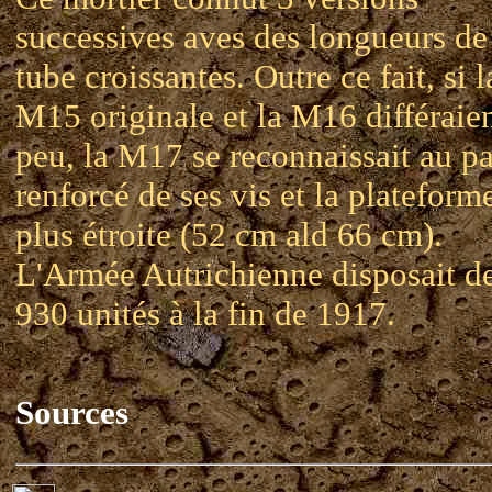
successives aves des longueurs de
tube croissantes. Outre ce fait, si l
M15 originale et la M16 différaie
peu, la M17 se reconnaissait au p
renforcé de ses vis et la plateform
plus étroite (52 cm ald 66 cm).
L'Armée Autrichienne disposait d
930 unités à la fin de 1917.
Sources