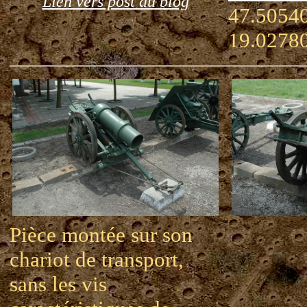
Lien vers post du blog
47.50540
19.0278
Pièce montée sur son
chariot de transport,
sans les vis