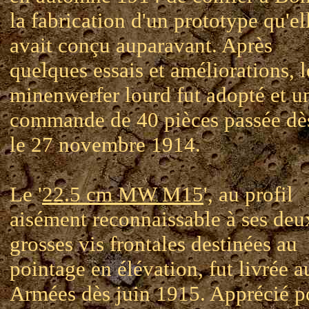
la fabrication d'un prototype qu'el
avait conçu auparavant. Après
quelques essais et améliorations, l
minenwerfer lourd fut adopté et u
commande de 40 pièces passée dès
le 27 novembre 1914.
Le '
22.5 cm MW M15
', au profil
aisément reconnaissable à ses deu
grosses vis frontales destinées au
pointage en élévation, fut livrée a
Armées dès juin 1915. Apprécié p