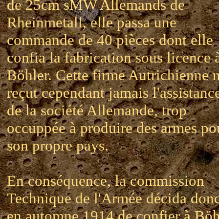
de 25cm sMW Allemands de
Rheinmetall, elle passa une
commande de 40 pièces dont elle
confia la fabrication sous licence 
Böhler. Cette firme Autrichienne 
reçut cependant jamais l'assistanc
de la société Allemande, trop
occuppée à produire des armes po
son propre pays.
En conséquence, la commission
Technique de l'Armée décida don
en automne 1914 de confier à Böh