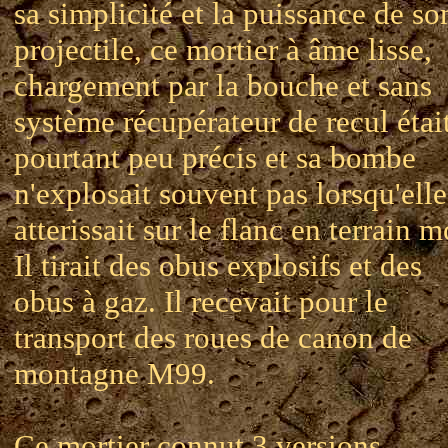
sa simplicité et la puissance de so
projectile, ce mortier à âme lisse,
chargement par la bouche et sans
système récupérateur de recul étai
pourtant peu précis et sa bombe
n'explosait souvent pas lorsqu'elle
atterissait sur le flanc en terrain m
Il tirait des obus explosifs et des
obus à gaz. Il recevait pour le
transport des roues de canon de
montagne M99.
Ce mortier connut 3 versions