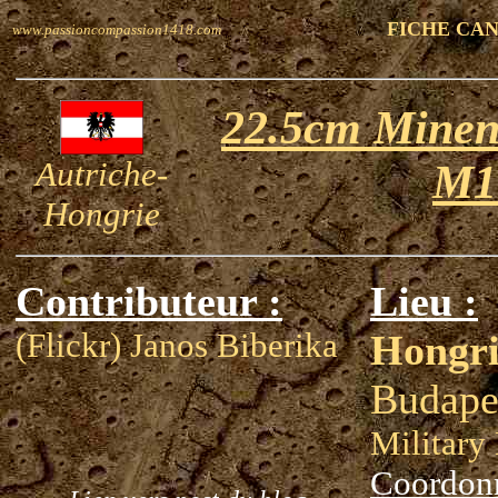
FICHE CA
www.passioncompassion1418.com
22.5cm Minen
Autriche-
M1
Hongrie
Contributeur :
Lieu :
(Flickr) Janos Biberika
Hongri
Budape
Militar
Coordon