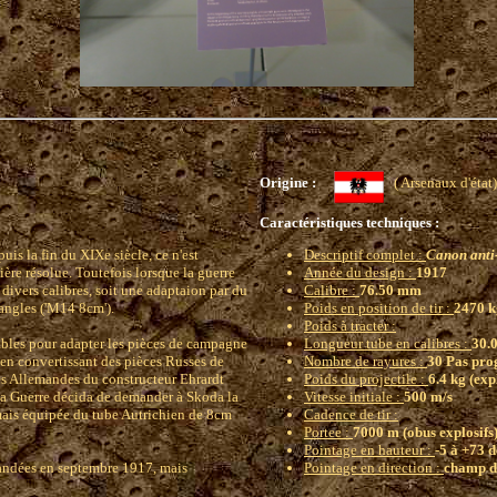
Origine :
( Arsenaux d'
Caractéristiques techniques :
uis la fin du XIXe siècle, ce n'est
Descriptif complet :
Canon anti
ère résolue. Toutefois lorsque la guerre
Année du design :
1917
 divers calibres, soit une adaptaion par du
Calibre :
76.50 mm
angles ('M14 8cm').
Poids en position de tir :
2470 k
Poids à tracter :
ables pour adapter les pièces de campagne
Longueur tube en calibres :
30.
en convertissant des pièces Russes de
Nombre de rayures :
30 Pas prog
res Allemandes du constructeur Ehrardt
Poids du projectile :
6.4 kg (exp
e la Guerre décida de demander à Skoda la
Vitesse initiale :
500 m/s
mais équipée du tube Autrichien de 8cm
Cadence de tir :
Portee :
7000 m (obus explosifs
Pointage en hauteur :
-5 à +73 
andées en septembre 1917, mais
Pointage en direction :
champ d