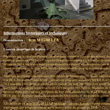
Informations historiques et techniques
8cm M 05/08 LFA
Dénomination :
Contexte historique de la pièce :
Intéressée par la création d'armes anti-aériennes comme la plupart des nations dep
toutefois pas avant 1913 que l'Autriche-Hongrie commença à y travailler de mani
débuta en 1914, les seules rares pièces disponibles étaient soit des prototypes de
canon de campagne de 8cm M05, sur un châssis modifié pour le tir à très grands 
Alors que les armées improvisaient des châssis de fortune plus ou moins improb
à la DCA, les usines Skoda développèrent une arme anti-aérienne ('M14/R 8cm') 
76.2 mm Mle 1902 de prise sur ses affûts chandelier, inspirée des pièces similai
que l'Autriche avait pu tester et acheter. Ce n'est qu'en 1917 que le Ministère d
création d'une pièce sur une évolution du bon affût chandelier du M14/R 8cm, 
M5/8 afin de dépendre moins des fournitures Allemandes et des prises de guerre.
120 unités de ce '
8cm M 05/08 LFA (Luftfahrzeugabwehr-Kanone)
' furent comm
n'arrivèrent que progressivement sur le front à partir du printemps 1918.