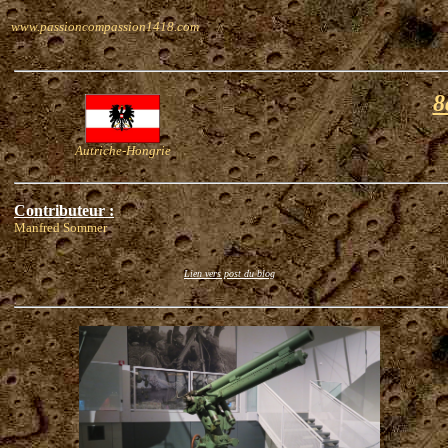
www.passioncompassion1418.com
8
Autriche-Hongrie
Contributeur :
Manfred Sommer
Lien vers post du blog