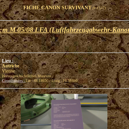
FICHE CANON SURVIVANT
(# 1527)
cm M 05/08 LFA (Luftfahrzeugabwehr-Kano
Lieu :
Autriche
Vienne
Heeresgeschichtliches Museum
Coordonnées :
Lat : 48.18650 / Long : 16.38860