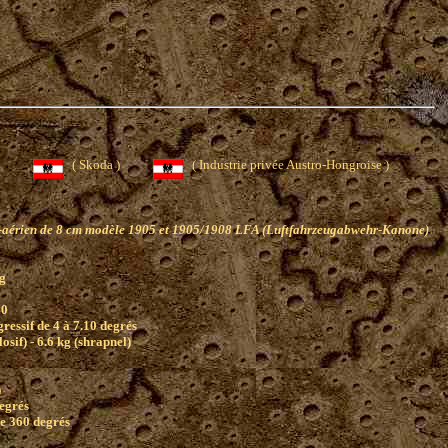
état)
( Skoda )
( Industrie privée Austro-Hongroise )
-aérien de 8 cm modèle 1905 et 1905/1908 LFA (Luftfahrzeugabwehr-Kanone)
g
00
ressif de 4 à 7.10 degrés
losif) - 6.6 kg (shrapnel)
)
degrés
e 360 degrés