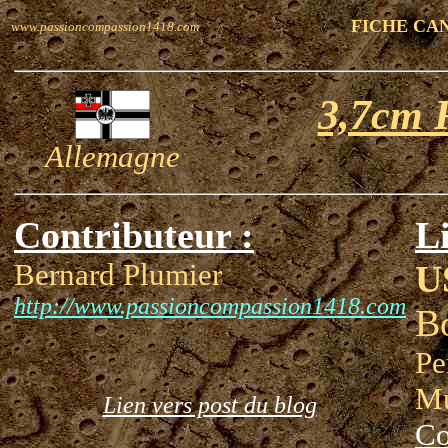
FICHE CA
www.passioncompassion1418.com
3,7cm 
Allemagne
Contributeur :
Li
Bernard Plumier
U
http://www.passioncompassion1418.com
B
Pe
M
Lien vers post du blog
Co