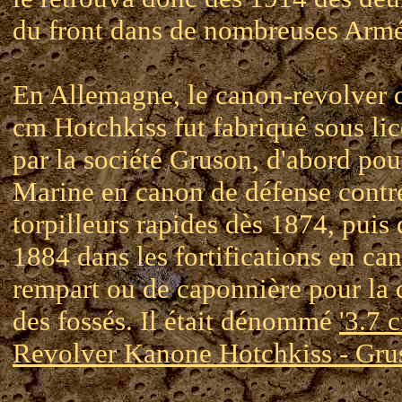
du front dans de nombreuses Armé
En Allemagne, le canon-revolver 
cm Hotchkiss fut fabriqué sous li
par la société Gruson, d'abord pou
Marine en canon de défense contre
torpilleurs rapides dès 1874, puis 
1884 dans les fortifications en ca
rempart ou de caponnière pour la 
des fossés. Il était dénommé
'3.7 
Revolver Kanone Hotchkiss - Gru