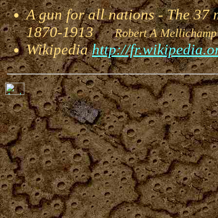
A gun for all nations - The 3
1870-1913
Robert A Melli
Wikipedia
http://fr.wikipedia.o