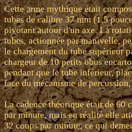
Cette arme mythique était compos
tubes de calibre 37 mm (1,5 pouce
pivotant autour d'un axe. La rotat
tubes, actionnée par manivelle, pe
le chargement du tube supérieur p
chargeur de 10 petits obus encart
pendant que le tube inférieur, pla
face du mécanisme de percussion, t
La cadence théorique était de 60 
par minute, mais en réalité elle att
32 coups par minute, ce qui demeu