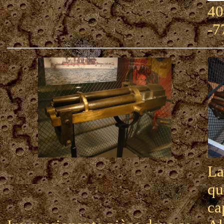
40
-7
La
qu
ca