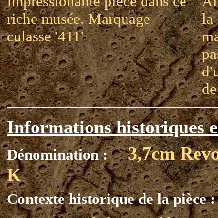
Impressionante pièce dans ce
Al
riche musée. Marquage
la
culasse '411'
ma
pas
d'
de
Informations historiques e
3,7cm Revo
Dénomination :
K
Contexte historique de la pièce :