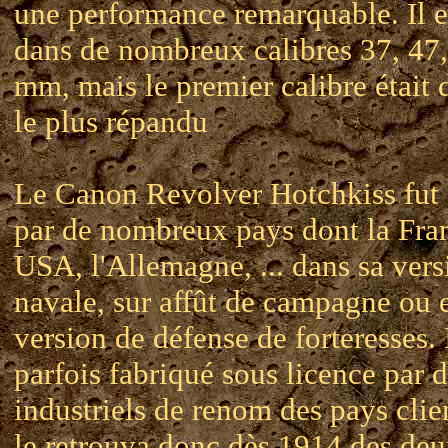
une performance remarquable. Il e
dans de nombreux calibres 37, 47, 
mm, mais le premier calibre était 
le plus répandu
Le Canon Revolver Hotchkiss fut
par de nombreux pays dont la Fran
USA, l'Allemagne, ... dans sa vers
navale, sur affût de campagne ou 
version de défense de forteresses. I
parfois fabriqué sous licence par 
industriels de renom des pays clie
le retrouva donc dès 1914 des deu