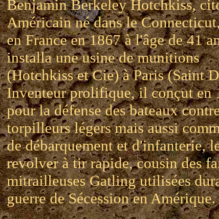
Benjamin Berkeley Hotchkiss, ci
Américain né dans le Connecticut
en France en 1867 à l'âge de 41 an
installa une usine de munitions
(Hotchkiss et Cie) à Paris (Saint D
Inventeur prolifique, il conçut en
pour la défense des bateaux contre
torpilleurs légers mais aussi com
de débarquement et d'infanterie, l
revolver à tir rapide, cousin des 
mitrailleuses Gatling utilisées dur
guerre de Sécession en Amérique.