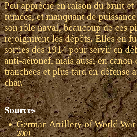
Peu apprécié en raison du bruit et
fumées, et manquant de puissance
son rôle naval, beaucoup de ces p
rejoignirent les dépôts. Elles en fu
sorties dès 1914 pour servir en dé
anti-aéronef, mais aussi en canon 
tranchées et plus tard en défense a
char.
Sources
German Artillery of World 
2001