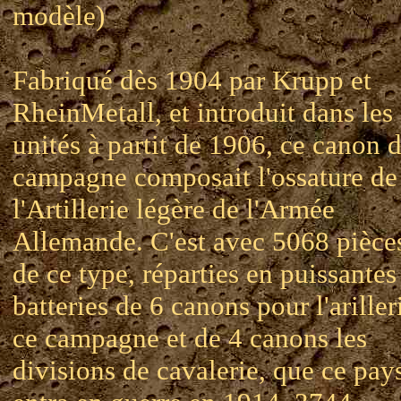
modèle)
Fabriqué dès 1904 par Krupp et
RheinMetall, et introduit dans les
unités à partit de 1906, ce canon 
campagne composait l'ossature de
l'Artillerie légère de l'Armée
Allemande. C'est avec 5068 pièce
de ce type, réparties en puissantes
batteries de 6 canons pour l'ariller
ce campagne et de 4 canons les
divisions de cavalerie, que ce pay