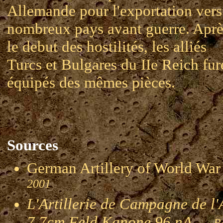
Allemande pour l'exportation vers
nombreux pays avant guerre. Aprè
le debut des hostilités, les alliés
Turcs et Bulgares du IIe Reich fur
équipés des mêmes pièces.
Sources
German Artillery of World 
2001
L'Artillerie de Campagne de l'
7,7cm Feld Kanone 96 nA