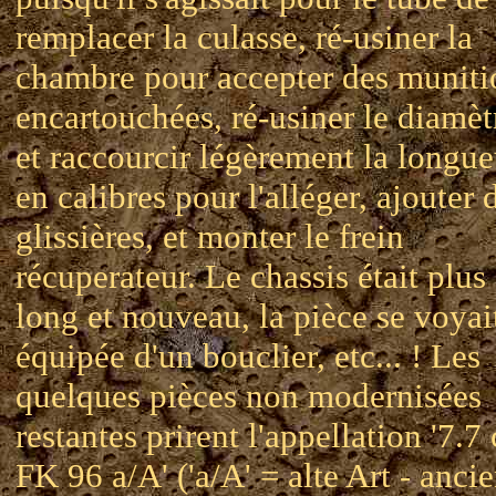
remplacer la culasse, ré-usiner la
chambre pour accepter des muniti
encartouchées, ré-usiner le diamèt
et raccourcir légèrement la longue
en calibres pour l'alléger, ajouter 
glissières, et monter le frein
récuperateur. Le chassis était plus
long et nouveau, la pièce se voyai
équipée d'un bouclier, etc... ! Les
quelques pièces non modernisées
restantes prirent l'appellation '7.7
FK 96 a/A' ('a/A' = alte Art - anci