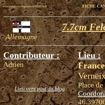
FICHE CA
www.passioncompassion1418.com
7.7cm Fel
Allemagne
Contributeur :
Lieu :
Adrien
France
Verneix
Place de 
Lien vers post du blog
Coordon
46.39700