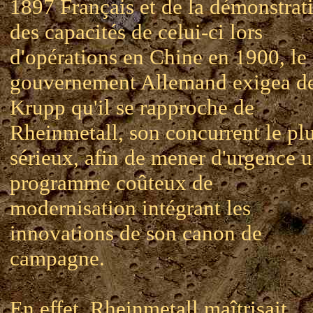
1897 Français et de la démonstrat
des capacités de celui-ci lors
d'opérations en Chine en 1900, le
gouvernement Allemand exigea d
Krupp qu'il se rapproche de
Rheinmetall, son concurrent le pl
sérieux, afin de mener d'urgence 
programme coûteux de
modernisation intégrant les
innovations de son canon de
campagne.
En effet, Rheinmetall maîtrisait