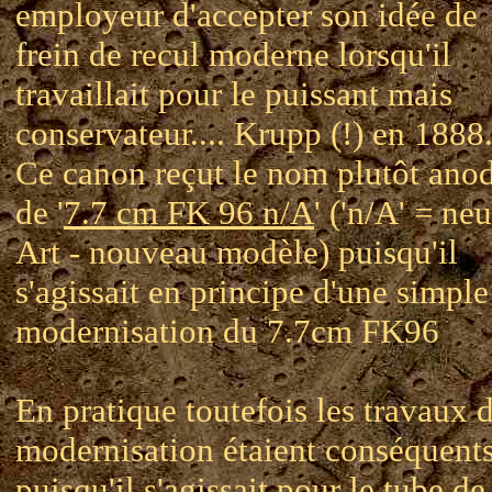
employeur d'accepter son idée de
frein de recul moderne lorsqu'il
travaillait pour le puissant mais
conservateur.... Krupp (!) en 1888
Ce canon reçut le nom plutôt ano
de '
7.7 cm FK 96 n/A
' ('n/A' = ne
Art - nouveau modèle) puisqu'il
s'agissait en principe d'une simple
modernisation du 7.7cm FK96
En pratique toutefois les travaux 
modernisation étaient conséquent
puisqu'il s'agissait pour le tube de