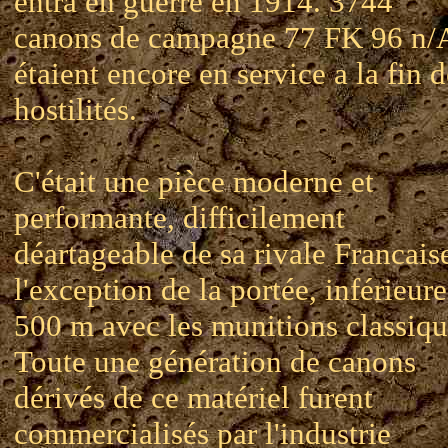
entra en guerre en 1914. 3744
canons de campagne 77 FK 96 n/
étaient encore en service a la fin d
hostilités.
C'était une pièce moderne et
performante, difficilement
déartageable de sa rivale Francaise
l'exception de la portée, inférieur
500 m avec les munitions classiqu
Toute une génération de canons
dérivés de ce matériel furent
commercialisés par l'industrie