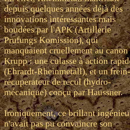
depuis quelques années déjà des
innovations intéressantes mais
boudées par l'APK (Artillerie
Prufungs Komission), qui
manquaient cruellement au canon
Krupp : une culasse à action rapid
(Ehrardt-Rheinmetall), et un frein
récuperateur de recul (hydro-
mécanique) conçu par Haussner.
Ironiquement, ce brillant ingénieu
n'avait pas pu convaincre son