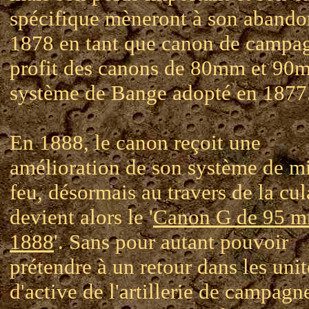
spécifique mèneront à son abando
1878 en tant que canon de campa
profit des canons de 80mm et 90
système de Bange adopté en 1877
En 1888, le canon reçoit une
amélioration de son système de mi
feu, désormais au travers de la cul
devient alors le '
Canon G de 95 m
1888
'. Sans pour autant pouvoir
prétendre à un retour dans les unit
d'active de l'artillerie de campagne