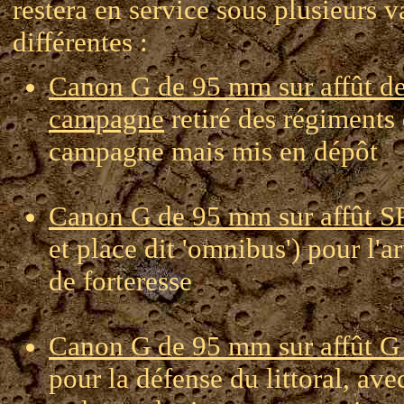
restera en service sous plusieurs v
différentes :
Canon G de 95 mm sur affût d
campagne
retiré des régiments
campagne mais mis en dépôt
Canon G de 95 mm sur affût S
et place dit 'omnibus') pour l'art
de forteresse
Canon G de 95 mm sur affût G 
pour la défense du littoral, ave