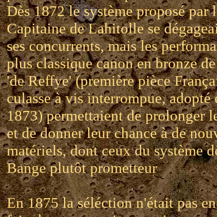
Dès 1872 le système proposé par l
Capitaine de Lahitolle se dégageai
ses concurrents, mais les perform
plus classique canon en bronze 
'de Reffye' (première pièce França
culasse à vis interrompue, adopté 
1873) permettaient de prolonger le
et de donner leur chance à de no
matériels, dont ceux du système d
Bange plutôt prometteur
En 1875 la séléction n'était pas e