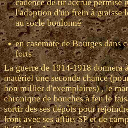
cadence de tir accrue permise 
l'adoption d'un frein à graisse l
au socle boulonné
en casemate de Bourges dans c
forts
La guerre de 1914-1918 donnera à
matériel une seconde chance (pou
bon millier d'exemplaires) , le m
chronique de bouches à feu le fais
sortir des ses dépôts pour rejoindr
front avec ses affûts SP et de cam