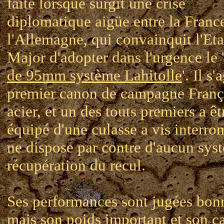
faite lorsque surgit une crise
diplomatique aigüe entre la France
l'Allemagne, qui convainquit l'Eta
Major d'adopter dans l'urgence le 
de 95mm système Lahitolle
'. Il s'
premier canon de campagne Franç
acier, et un des touts premiers a êt
équipé d'une culasse a vis interro
ne dispose par contre d'aucun sys
récupération du recul.
Ses performances sont jugées bon
mais son poids important et son ca