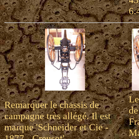
6.
Le
Remarquer le chassis de
de
campagne très allégé. Il est
Fr
marque 'Schneider et Cie -
Ma
1877 - Creusot'