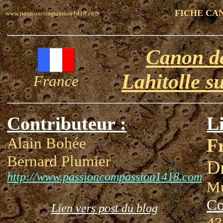
FICHE CA
www.passioncompassion1418.com
Canon d
Lahitolle s
France
Contributeur :
Li
Alain Bohée
F
Bernard Plumier
D
http://www.passioncompassion1418.com
Mu
Co
Lien vers post du blog
43