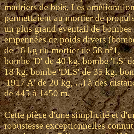
madriers de bois. Les amélioratio
permettaient au mortier de propul
un plus grand éventail de bombes
empennées de poids divers (bomb
de 16 kg du mortier de 58 n°1,
bombe 'D' de 40 kg, bombe 'LS' d
18 kg, bombe 'DLS' de 35 kg, bo
'1917 A' de 20 kg, ...) à des distan
de 445 à 1450 m.
Cette pièce d'une simplicité et d'u
robustesse exceptionnelles connut