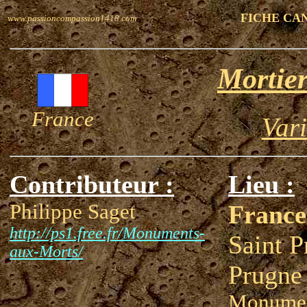
FICHE CA
www.passioncompassion1418.com
Mortier
France
Var
Contributeur :
Lieu :
Philippe Saget
France
http://ps1.free.fr/Monuments-
Saint Pr
aux-Morts/
Prugne
Monumen