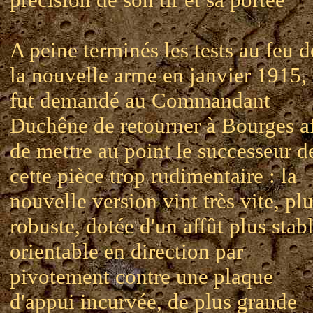
A peine terminés les tests au feu d
la nouvelle arme en janvier 1915, 
fut demandé au Commandant
Duchêne de retourner à Bourges a
de mettre au point le successeur d
cette pièce trop rudimentaire : la
nouvelle version vint très vite, pl
robuste, dotée d'un affût plus stabl
orientable en direction par
pivotement contre une plaque
d'appui incurvée, de plus grande