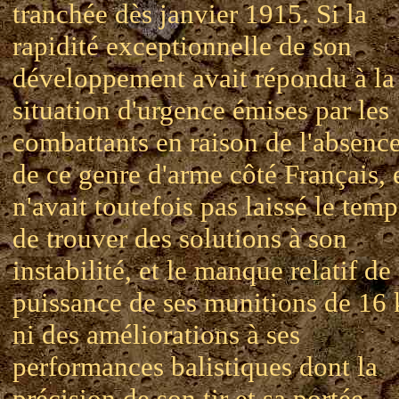
tranchée dès janvier 1915. Si la
rapidité exceptionnelle de son
développement avait répondu à la
situation d'urgence émises par les
combattants en raison de l'absenc
de ce genre d'arme côté Français, 
n'avait toutefois pas laissé le temp
de trouver des solutions à son
instabilité, et le manque relatif de
puissance de ses munitions de 16 
ni des améliorations à ses
performances balistiques dont la
précision de son tir et sa portée