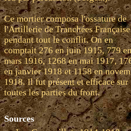
Ce mortier composa l'ossature de
l'Artillerie de Tranchées Française
pendant tout le conflit. On en
comptait 276 en juin 1915, 779 e
mars 1916, 1268 en mai 1917, 17
en janvier 1918 et 1158 en novem
1918. Il fut présent et efficace sur
toutes les parties du front.
Sources