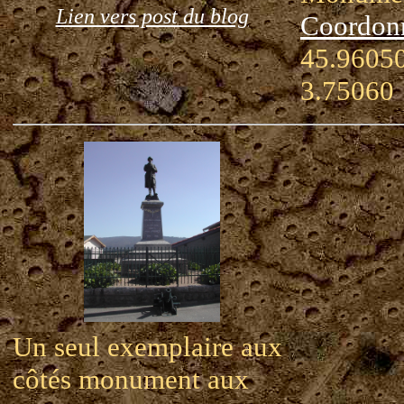
Lien vers post du blog
Coordon
45.96050
3.75060
Un seul exemplaire aux
côtés monument aux