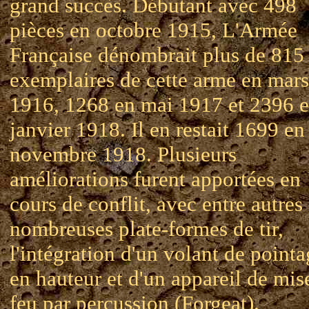
grand succès. Débutant avec 498
pièces en octobre 1915, L'Armée
Française dénombrait plus de 815
exemplaires de cette arme en mars
1916, 1268 en mai 1917 et 2396 
janvier 1918. Il en restait 1699 en
novembre 1918. Plusieurs
améliorations furent apportées en
cours de conflit, avec entre autres
nombreuses plate-formes de tir,
l'intégration d'un volant de point
en hauteur et d'un appareil de mis
feu par percussion (Forgeat).