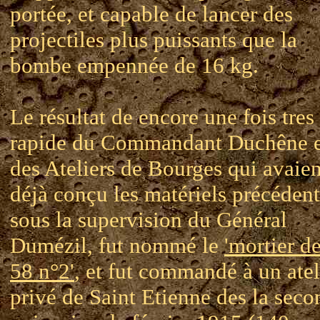
portée, et capable de lancer des
projectiles plus puissants que la
bombe empennée de 16 kg.
Le résultat de encore une fois tres
rapide du Commandant Duchêne e
des Ateliers de Bourges qui avaien
déjà conçu les matériels précédent
sous la supervision du Général
Dumézil, fut nommé le
'mortier d
58 n°2'
, et fut commandé à un atel
privé de Saint Etienne des la seco