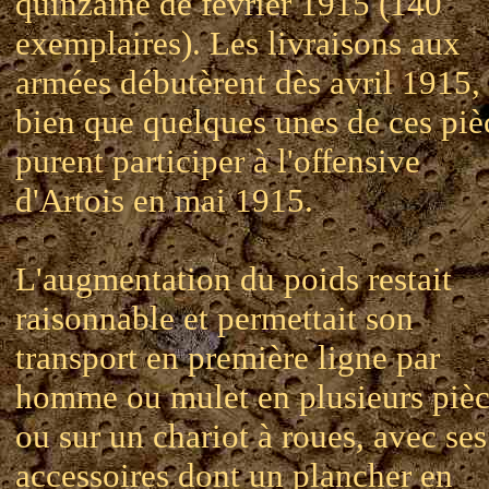
quinzaine de février 1915 (140
exemplaires). Les livraisons aux
armées débutèrent dès avril 1915, 
bien que quelques unes de ces piè
purent participer à l'offensive
d'Artois en mai 1915.
L'augmentation du poids restait
raisonnable et permettait son
transport en première ligne par
homme ou mulet en plusieurs pièc
ou sur un chariot à roues, avec ses
accessoires dont un plancher en