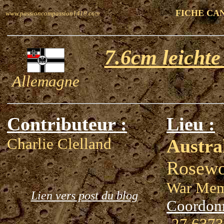
FICHE CA
www.passioncompassion1418.com
7.6cm leicht
Allemagne
Contributeur :
Lieu :
Charlie Clelland
Austra
Rosew
War Mem
Lien vers post du blog
Coordon
-27.6373