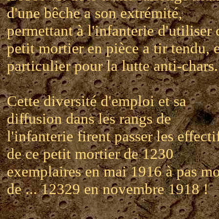
d'une bêche a son extrémité,
permettant à l'infanterie d'utiliser 
petit mortier en pièce a tir tendu, 
particulier pour la lutte anti-chars.
Cette diversité d'emploi et sa
diffusion dans les rangs de
l'infanterie firent passer les effecti
de ce petit mortier de 1230
exemplaires en mai 1916 à pas mo
de ... 12329 en novembre 1918 !