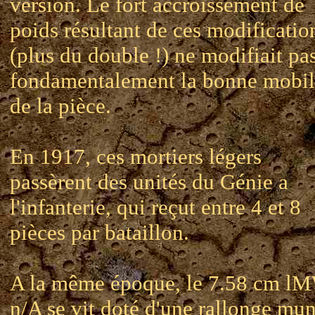
version. Le fort accroissement de
poids résultant de ces modificatio
(plus du double !) ne modifiait pa
fondamentalement la bonne mobil
de la pièce.
En 1917, ces mortiers légers
passèrent des unités du Génie a
l'infanterie, qui reçut entre 4 et 8
pièces par bataillon.
A la même époque, le 7.58 cm l
n/A se vit doté d'une rallonge mun