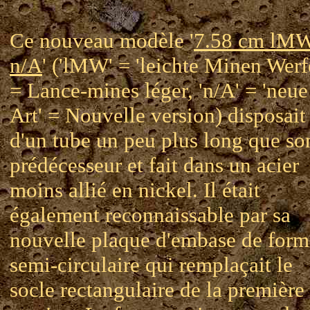
Ce nouveau modèle '
7.58 cm lM
n/A
' ('lMW' = 'leichte Minen Werf
= Lance-mines léger, 'n/A' = 'neue
Art' = Nouvelle version) disposait
d'un tube un peu plus long que so
prédécesseur et fait dans un acier
moins allié en nickel. Il était
également reconnaissable par sa
nouvelle plaque d'embase de form
semi-circulaire qui remplaçait le
socle rectangulaire de la première