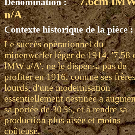
7.6cm lM
Dénomination :
n/A
Contexte historique de la pièce :
Le succès opérationnel du
minenwerfer léger de 1914, '7.58
lMW a/A', ne le dispensa pas de
profiter en 1916, comme ses frère
lourds, d'une modernisation
essentiellement destinée a augmen
sa portée de 30 %, et à rendre sa
production plus aisée et moins
coûteuse.