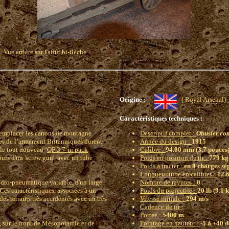
Vue arrière sur l'affût bi-flèche
Origine :
( Royal Arse
Caractéristiques techniques :
 remplacer les canons de montagne
Descriptif complet :
Obusier com
ies de l’armement Britanniques durent
Année du design :
1915
 le tout nouveau ‘
QF 3.7-in pack
Calibre :
94.00 mm (3.7 pouces
ours d'un 'screw gun', avec un tube
Poids en position de tir :
779 kg
Poids à tracter :
en 8 charges sé
Longueur tube en calibres :
12.
ydro-pneumatique variable, d'un large
Nombre de rayures :
0
 Ces caractéristiques, associées à un
Poids du projectile :
20 lb (9.1 
des terrains très accidentés avec un très
Vitesse initiale :
294 m/s
Cadence de tir :
Portee :
5400 m
, sur le front de Mésopotamie et de
Pointage en hauteur :
-5 à +40 