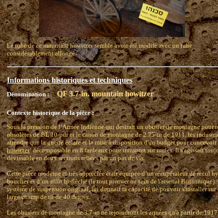
Le tube de ce mountain howitzer semble avoir été modifé avec un tube
considérablement allongé
Informations historiques et techniques
QF 3.7-in. mountain howitzer
Dénomination :
Contexte historique de la pièce :
Sous la pression de l’Armée Indienne qui désirait un obusier de montagne pour
obsolètes de BL 10-pdr et le canon de montagne de 2.75-in de 1911, les industr
attendre que la guerre éclate et la mise à disposition d'un budget pour concevoir
howitzer
’ décomposable en 8 fardeaux pour transport sur mules. Il s'agissait touj
dévissable en deux sections reliées par un pas de vis.
Cette pièce moderne et très appréciée était équipée d’un récupérateur de recul h
bouclier et d’un affût bi-flêche (le tout premier au sein de l'arsenal Britannique).
système de suspension original, lui donnait la capacité de pouvoir s'installer sur 
large champ de tir de 40 degrés.
Les obusiers de montagne de 3.7-in ne rejoindront les armées qu'à partir de 1917