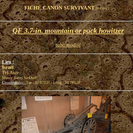
FICHE CANON SURVIVANT
(# 1411)
QF 3.7-in. mountain or pack howitzer
tube modifé
Lieu :
Israël
Tel-Aviv
Musée Batey ha-Osef
Coordonnées :
Lat : 32.07120 / Long : 34.76620