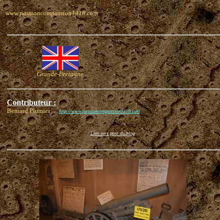
www.passioncompassion1418.com
Grande-Bretagne
Contributeur :
Bernard Plumier
http://www.passioncompassion1418.com
Lien vers post du blog