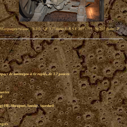
Marquages culasse : '3-3-0 - QF 3.7'' Howr I - R.S.F. 267 - ??? - Nr 267 (barré) P'
nal)
pact de montagne à tir rapide de 3.7 pouces
)
parées
60
kg) HE, Shrapnel, Smoke, Starshell
degrés