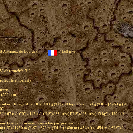
s et Arsenaux de Bourges)
( Leflaive )
58 de tranchée N°2
rojectile empenné)
urette
0 (550 mm)
e)
ombes : 16 kg ('A' et 'B') / 40 kg ('D') / 18 kg ('LS') / 35 kg ('DLS') / 45 kg ('45
D')
B') / 67 m/s ('D') / 117 m/s ('LS') / 83 m/s ('DLS') / 63 m/s ('45 kg') / 129 m/s
puis 1 coup / min avec mise a feu par percussion
 m ('D') / 1250 m ('LS') / 670 m ('DLS') / 400 m ('45 kg') / 1450 m ('ALS') /