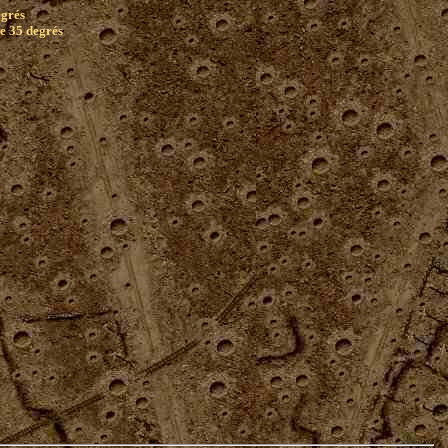
egrés
e 35 degrés