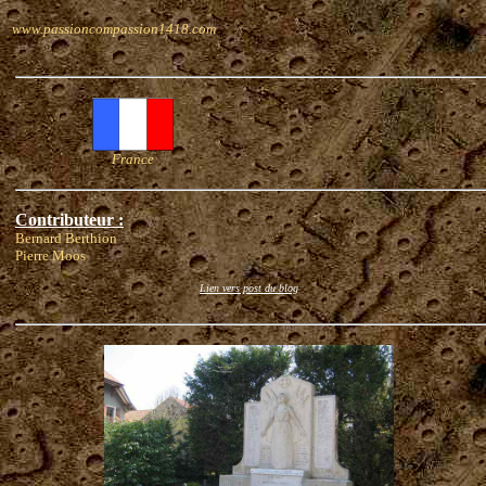
www.passioncompassion1418.com
France
Contributeur :
Bernard Berthion
Pierre Moos
Lien vers post du blog