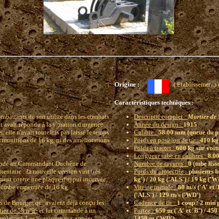
Origine :
( Etablissement
Caractéristiques techniques :
battants de son utilité dans les combats
Descriptif complet :
Mortier de 
 avait répondu à la situation d'urgence
Année du design :
1915
 elle n'avait toutefois pas laissé le temps
Calibre :
58.00 mm (queue du p
es munitions de 16 kg, ni des améliorations
Poids en position de tir :
410 kg
Poids à tracter :
600 kg sur voit
Longueur tube en calibres :
8.0
demandé au Commandant Duchêne de
Nombre de rayures :
0 (tube liss
mentaire : la nouvelle version vint très
Poids du projectile :
plusieurs b
tement contre une plaque d'appui incurvée,
kg') / 20 kg ('ALS') / 19 kg ('W
la bombe empennée de 16 kg.
Vitesse initiale :
80 m/s ('A' et '
('ALS') / 129 m/s ('WD')
s de Bourges qui avaient déjà conçu les
Cadence de tir :
1 coup / 2 min 
tier de 58 n°2'
, et fut commandé à un
Portee :
650 m ('A' et 'B') / 450
mplaires). Les livraisons aux armées
1450 m ('WD')