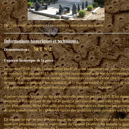
Deux crapouillots identiques entourent ce monument aux morts
Informations historiques et techniques
58 T N°2
Dénomination :
Contexte historique de la pièce :
Le mortier de 58 n°1 du Commandant Duchêne avait largement convaincu les com
de tranchée dès janvier 1915. Si la rapidité exceptionnelle de son développement
émises par les combattants en raison de l'absence de ce genre d'arme côté Français,
de trouver des solutions à son instabilité, et le manque relatif de puissance de s
à ses performances balistiques dont la précision de son tir et sa portée
A peine terminés les tests au feu de la nouvelle arme en janvier 1915, Il fut 
retourner à Bourges afin de mettre au point le successeur de cette pièce trop rudi
vite, plus robuste, dotée d'un affût plus stable, orientable en direction par pivo
de plus grande portée, et capable de lancer des projectiles plus puissants que 
Le résultat de encore une fois tres rapide du Commandant Duchêne et des Atelier
matériels précédents, sous la supervision du Général Dumézil, fut nommé le
'mor
atelier privé de Saint Etienne des la seconde quinzaine de février 1915 (140 exe