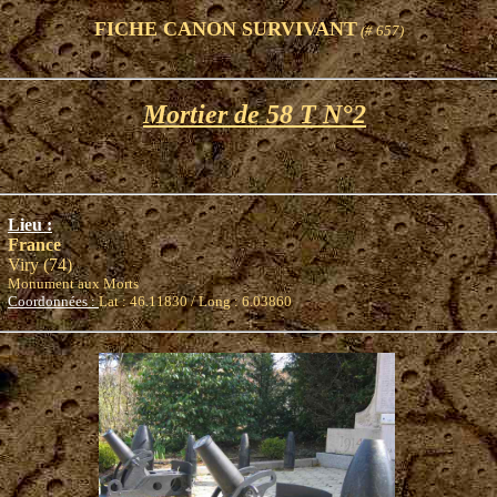
FICHE CANON SURVIVANT
(# 657)
Mortier de 58 T N°2
Lieu :
France
Viry (74)
Monument aux Morts
Coordonnées :
Lat : 46.11830 / Long : 6.03860