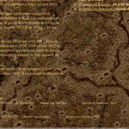
er à l'offensive d'Artois en mai 1915.
Pointage en hauteur :
45 à 80 d
Pointage en direction :
champ d
ière ligne par homme ou mulet en
 en madriers de bois. Les améliorations
es de poids divers (bombe de 16 kg du
, bombe '1917 A' de 20 kg, ...) à des
d succès. Débutant avec 498 pièces en
rme en mars 1916, 1268 en mai 1917 et
ns furent apportées en cours de conflit,
pointage en hauteur et d'un appareil de
 le conflit. On en comptait 276 en juin
mbre 1918. Il fut présent et efficace sur
965
l'Artillerie de Tranchée
Général Guy François
Histoire et Collection 2010
ériel Nr 111
Général Guy François
Histoire et Collection 2015