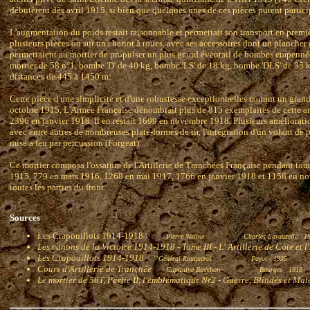
débutèrent dès avril 1915, si bien que quelques unes de ces pièces purent particip
L'augmentation du poids restait raisonnable et permettait son transport en prem
plusieurs pièces ou sur un chariot à roues, avec ses accessoires dont un plancher
permettaient au mortier de propulser un plus grand éventail de bombes empenné
mortier de 58 n°1, bombe 'D' de 40 kg, bombe 'LS' de 18 kg, bombe 'DLS' de 35 kg
distances de 445 à 1450 m.
Cette pièce d'une simplicité et d'une robustesse exceptionnelles connut un gran
octobre 1915, L'Armée Française dénombrait plus de 815 exemplaires de cette a
2396 en janvier 1918. Il en restait 1699 en novembre 1918. Plusieurs amélioratio
avec entre autres de nombreuses plate-formes de tir, l'intégration d'un volant de 
mise a feu par percussion (Forgeat).
Ce mortier composa l'ossature de l'Artillerie de Tranchées Française pendant tout
1915, 779 en mars 1916, 1268 en mai 1917, 1766 en janvier 1918 et 1158 en nove
toutes les parties du front.
Sources
Les Crapouillots 1914-1918
Pierre Waline
Charles Lavauzelle 1
Les canons de la Victoire 1914-1918 - Tome III - L' Artillerie de Côte et 
Les Crapouillots 1914-1918
Général Rouquerol
Payot 1935
Cours d'Artillerie de Tranchée
Capitaine Bouchon
Bourges 1918
Le mortier de 58T, Partie II, l'emblématiqur Nr2 - Guerre, Blindés et Mat