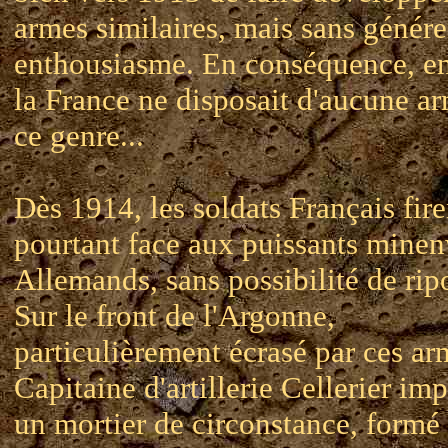
armes similaires, mais sans génére
enthousiasme. En conséquence, e
la France ne disposait d'aucune a
ce genre...
Dès 1914, les soldats Français fire
pourtant face aux puissants minen
Allemands, sans possibilité de rip
Sur le front de l'Argonne,
particulièrement écrasé par ces ar
Capitaine d'artillerie Cellerier im
un mortier de circonstance, formé