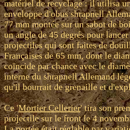
matériel de recyclage : il utilisa u
enveloppe d'obus shrapnell Allem
77 mm montée sur un sabot de boi
un angle de 45 degrés pour lancer
projectiles qui sont faites de douil
Françaises de 65 mm, dont le dia
coïncide par chance avec le diamè
interne du shrapnell Allemand lége
qu'il bourrait de grenaille et d'expl
Ce '
Mortier Cellerier
' tira son pre
projectile sur le front le 4 novem
La portée était réglable par variat