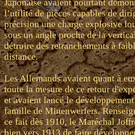
Japonaise avaient pourtant démon
l’utilité de pièces capables de dir
précision une charge explosive lo
sous un angle proche de la vertica
détruire des retranchements à faib
distance.
Les Allemands avaient quant à eux
toute la mesure de ce retour d'exp
et avaient lancé le développement
famille de Minenwerfers. Renseig
ce fait dès 1910, le Maréchal Joff
bien vers 1913 de faire développe