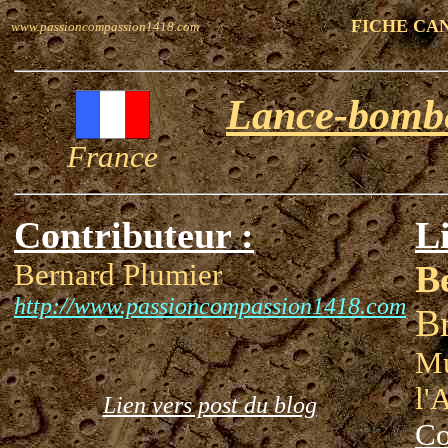
FICHE CA
www.passioncompassion1418.com
Lance-bombe
France
Contributeur :
Li
Bernard Plumier
B
http://www.passioncompassion1418.com
Br
Mu
l'
Lien vers post du blog
Co