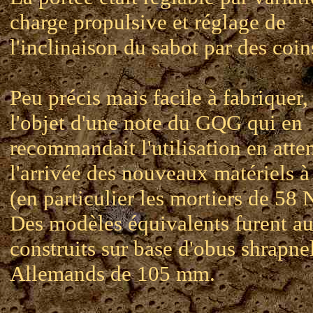
charge propulsive et réglage de
l'inclinaison du sabot par des coins
Peu précis mais facile à fabriquer, i
l'objet d'une note du GQG qui en
recommandait l'utilisation en atte
l'arrivée des nouveaux matériels à
(en particulier les mortiers de 58 N
Des modèles équivalents furent au
construits sur base d'obus shrapne
Allemands de 105 mm.