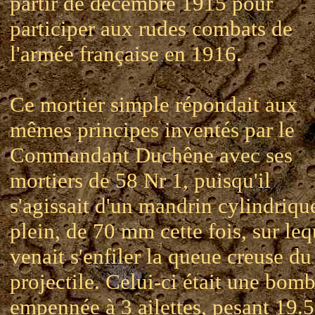
partir de décembre 1915 pour
participer aux rudes combats de
l'armée française en 1916.
Ce mortier simple répondait aux
mêmes principes inventés par le
Commandant Duchêne avec ses
mortiers de 58 Nr 1, puisqu'il
s'agissait d'un mandrin cylindriqu
plein, de 70 mm cette fois, sur leq
venait s'enfiler la queue creuse du
projectile. Celui-ci était une bom
empennée à 3 ailettes, pesant 19.