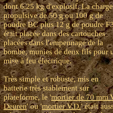
dont 6.25 kg d'explosif. La charge
propulsive de 50 g ou 100 g de
poudre BC plus 12 g de poudre F
était placée dans des cartouches
placées dans l'empennage de la
bombe, munies de deux fils pour 
mise à feu électrique.
Très simple et robuste, mis en
batterie très stablement sur
plateforme, le '
mortier de 70 mm 
Deuren
' ou '
mortier V.D.
' était aus