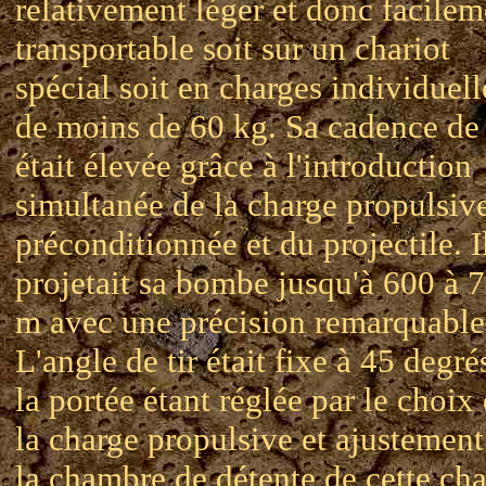
relativement léger et donc facilem
transportable soit sur un chariot
spécial soit en charges individuell
de moins de 60 kg. Sa cadence de 
était élevée grâce à l'introduction
simultanée de la charge propulsiv
préconditionnée et du projectile. I
projetait sa bombe jusqu'à 600 à 
m avec une précision remarquable
L'angle de tir était fixe à 45 degré
la portée étant réglée par le choix
la charge propulsive et ajustement
la chambre de détente de cette ch