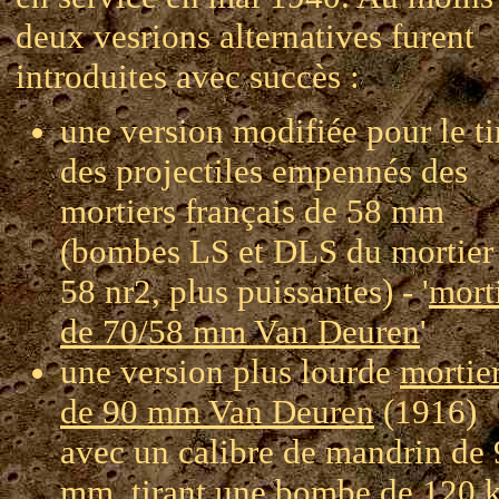
deux vesrions alternatives furent
introduites avec succès :
une version modifiée pour le ti
des projectiles empennés des
mortiers français de 58 mm
(bombes LS et DLS du mortier
58 nr2, plus puissantes) - '
mort
de 70/58 mm Van Deuren
'
une version plus lourde
mortie
de 90 mm Van Deuren
(1916)
avec un calibre de mandrin de
mm, tirant une bombe de 120 