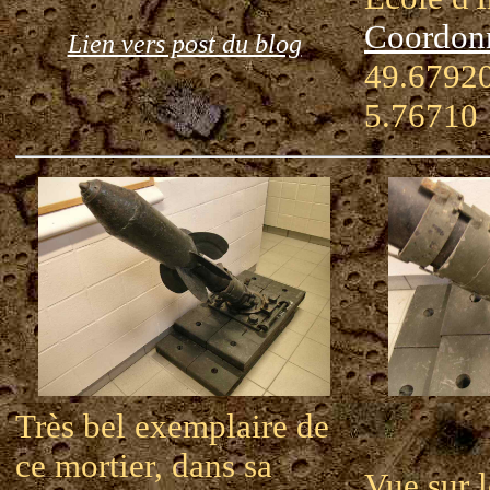
Coordon
Lien vers post du blog
49.67920
5.76710
Très bel exemplaire de
ce mortier, dans sa
Vue sur 