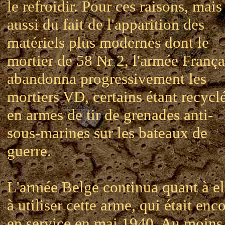
le refroidir. Pour ces raisons, mais
aussi du fait de l'apparition des
matériels plus modernes dont le
mortier de 58 Nr 2, l'armée França
abandonna progressivement les
mortiers VD, certains étant recycl
en armes de tir de grenades anti-
sous-marines sur les bateaux de
guerre.
L'armée Belge continua quant à el
à utiliser cette arme, qui était enc
en service en mai 1940. Au moins