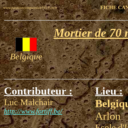
FICHE CA
www.passioncompassion1418.com
Mortier de 70
Belgique
Contributeur :
Lieu :
Luc Malchair
Belgiq
http://www.fortiff.be/
Arlon
Ecole d'I