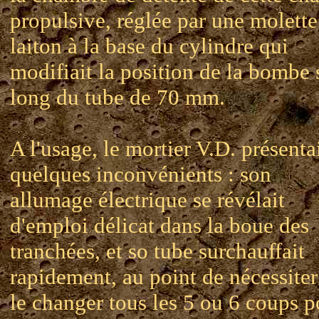
propulsive, réglée par une molette
laiton à la base du cylindre qui
modifiait la position de la bombe 
long du tube de 70 mm.
A l'usage, le mortier V.D. présenta
quelques inconvénients : son
allumage électrique se révélait
d'emploi délicat dans la boue des
tranchées, et so tube surchauffait
rapidement, au point de nécessiter
le changer tous les 5 ou 6 coups p