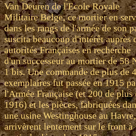
Van Deuren de l'Ecole Royale
Militaire Belge, ce mortier en ser
dans les rangs de l'armée de son p
suscita beaucoup d'intérêt auprès 
autorités Françaises en recherche
d'un successeur au mortier de 58 
1 bis. Une commande de plus de 
exemplaires fut passée en 1915 pa
l'Armée Française (et 200 de plus
1916) et les pièces, fabriquées da
une usine Westinghouse au Havre,
arrivèrent lentement sur le front à