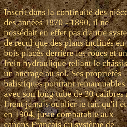
Inscrit dans la continuité des pièc
des années 1870 - 1890, il ne
possédait en effet pas d'autre sys
de recul que des plans inclinés en
bois placés derrière les roues et u
frein hydraulique reliant le châssis
un ancrage au sol. Ses propriétés
balistiques pourtant remarquables
avec son long tube de 30 calibres
firent jamais oublier le fait qu'il ét
en 1904, juste comparable aux
canons Français du système de