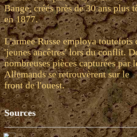
Bange, créés près de 30 ans plus t
en 1877.
L'armee Russe employa toutefois 
'jeunes ancêtres' lors du conflit. D
nombreuses pièces capturées par l
Allemands se retrouvèrent sur le
front de l'ouest.
Sources