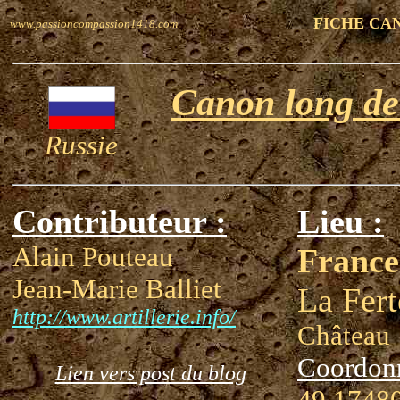
FICHE CA
www.passioncompassion1418.com
Canon long de
Russie
Contributeur :
Lieu :
Alain Pouteau
France
Jean-Marie Balliet
La Fert
http://www.artillerie.info/
Château
Coordon
Lien vers post du blog
49.17480