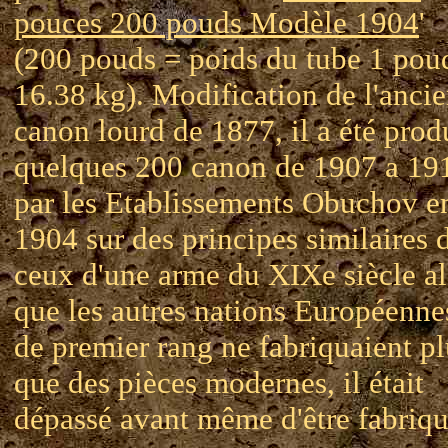
pouces 200 pouds Modèle 1904
'
(200 pouds = poids du tube 1 pou
16.38 kg). Modification de l'anci
canon lourd de 1877, il a été prod
quelques 200 canon de 1907 a 19
par les Etablissements Obuchov e
1904 sur des principes similaires 
ceux d'une arme du XIXe siècle al
que les autres nations Européenne
de premier rang ne fabriquaient pl
que des pièces modernes, il était
dépassé avant même d'être fabriqu