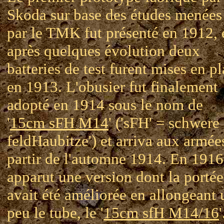
Skoda sur base des études menées
par le TMK fut présenté en 1912, 
après quelques évolution deux
batteries de test furent mises en p
en 1913. L'obusier fut finalement
adopté en 1914 sous le nom de
'
15cm sFH M14
' ('sFH' = schwere
feldHaubitze') et arriva aux armée
partir de l'automne 1914. En 1916
apparut une version dont la portée
avait été améliorée en allongeant 
peu le tube, le '
15cm sfH M14/16
'