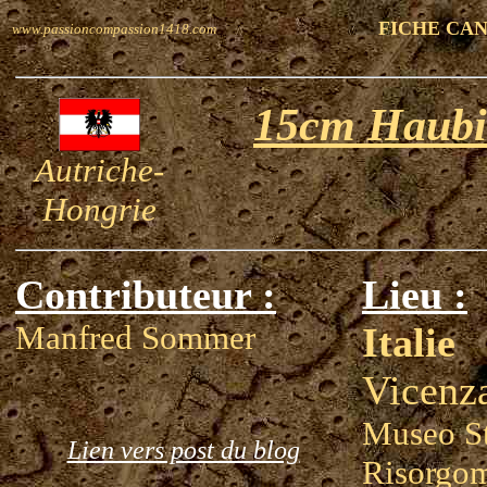
FICHE CA
www.passioncompassion1418.com
15cm Haubi
Autriche-
Hongrie
Contributeur :
Lieu :
Manfred Sommer
Italie
Vicenz
Museo St
Lien vers post du blog
Risorgom