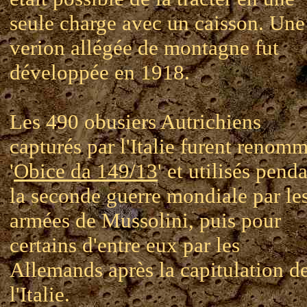
seule charge avec un caisson. Une
verion allégée de montagne fut
développée en 1918.
Les 490 obusiers Autrichiens
capturés par l'Italie furent renom
'
Obice da 149/13
' et utilisés pend
la seconde guerre mondiale par le
armées de Mussolini, puis pour
certains d'entre eux par les
Allemands après la capitulation d
l'Italie.