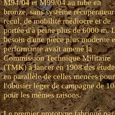
M94/04 et M99/04 au tube en
bronze, sans système récupérateur
recul, de mobilité médiocre et de
portée d'à peine plus de 6000 m. 
besoin d'une pièce plus moderne e
performante avait amené la
Commission Technique Militaire
(TMK) à lancer en 1908 des étude
en parallèle de celles menées pour
l'obusier léger de campagne de 1
pour les mêmes raisons.
Le premier prototype fabriqué par