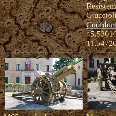
Resistenz
Giucciol
Coordon
45.53010
11.5472