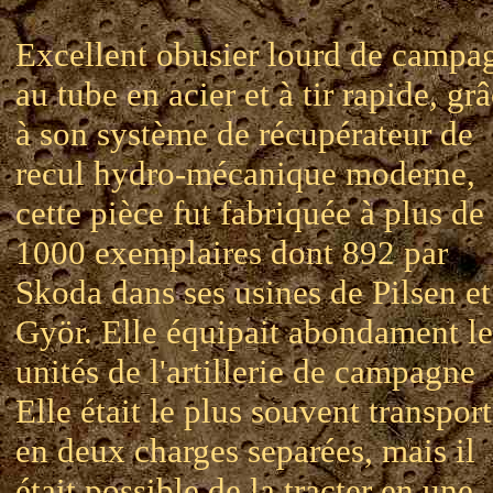
Excellent obusier lourd de campa
au tube en acier et à tir rapide, gr
à son système de récupérateur de
recul hydro-mécanique moderne,
cette pièce fut fabriquée à plus de
1000 exemplaires dont 892 par
Skoda dans ses usines de Pilsen et
Györ. Elle équipait abondament le
unités de l'artillerie de campagne
Elle était le plus souvent transpor
en deux charges separées, mais il
était possible de la tracter en une