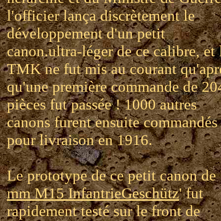
l'officier lança discrètement le
développement d'un petit
canon.ultra-léger de ce calibre, et 
TMK ne fut mis au courant qu'apr
qu'une première commande de 20
pièces fut passée ! 1000 autres
canons furent ensuite commandés
pour livraison en 1916.
Le prototype de ce petit canon de 
mm M15 InfantrieGeschütz
' fut
rapidement testé sur le front de