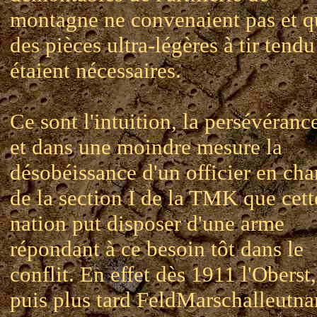
montagne ne convenaient pas et q
des pièces ultra-légères à tir tendu
étaient nécessaires.
Ce sont l'intuition, la persévéranc
et dans une moindre mesure la
désobéissance d'un officier en cha
de la section I de la TMK que cett
nation put disposer d'une arme
répondant à ce besoin tôt dans le
conflit. En effet dès 1911 l'Oberst,
puis plus tard FeldMarschalleutna