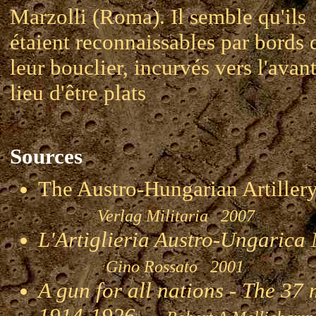
Marzolli (Roma). Il semble qu'ils
étaient reconnaissables par bords 
leur bouclier, incurvés vers l'avan
lieu d'être plats
Sources
The Austro-Hungarian Artill
Verlag Militaria 2007
L'Artiglieria Austro-Ungaric
Gino Rossato 2001
A gun for all nations - The 3
1914-1926