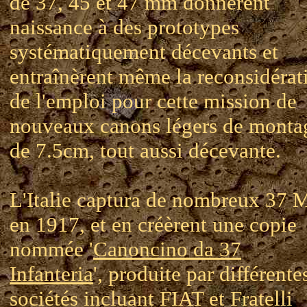
de 37, 45 et 47 mm donnèrent
naissance à des prototypes
systématiquement décevants et
entraînèrent même la reconsidérat
de l'emploi pour cette mission de
nouveaux canons légers de monta
de 7.5cm, tout aussi décevante.
L'Italie captura de nombreux 37 
en 1917, et en créèrent une copie
nommée '
Canoncino da 37
Infanteria
', produite par différente
sociétés incluant FIAT et Fratelli