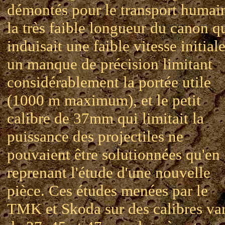
démontés pour le transport humai
la très faible longueur du canon q
induisait une faible vitesse initiale
un manque de précision limitant
considérablement la portée utile
(1000 m maximum), et le petit
calibre de 37mm qui limitait la
puissance des projectiles ne
pouvaient être solutionnées qu'en
reprenant l'étude d'une nouvelle
pièce. Ces études menées par le
TMK et Skoda sur des calibres var