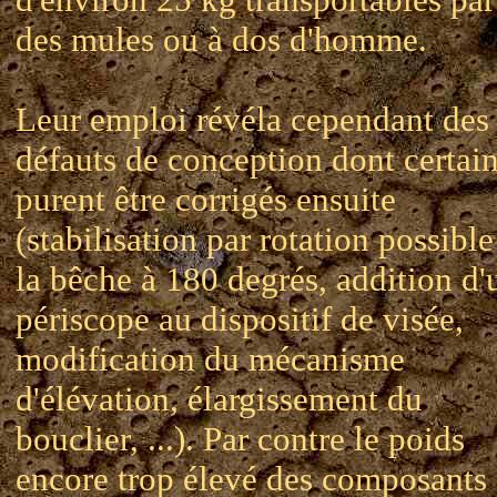
des mules ou à dos d'homme.
Leur emploi révéla cependant des
défauts de conception dont certai
purent être corrigés ensuite
(stabilisation par rotation possible
la bêche à 180 degrés, addition d'
périscope au dispositif de visée,
modification du mécanisme
d'élévation, élargissement du
bouclier, ...). Par contre le poids
encore trop élevé des composants