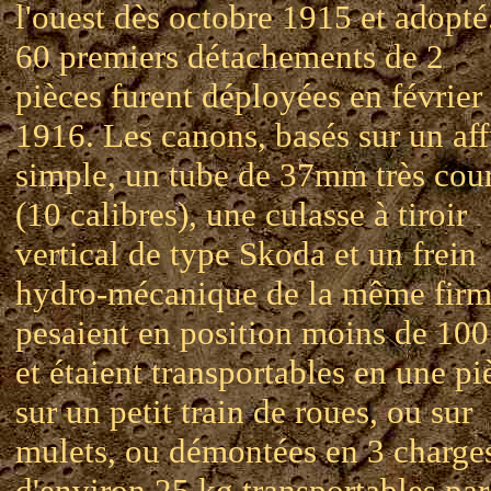
l'ouest dès octobre 1915 et adopté
60 premiers détachements de 2
pièces furent déployées en février
1916. Les canons, basés sur un aff
simple, un tube de 37mm très cour
(10 calibres), une culasse à tiroir
vertical de type Skoda et un frein
hydro-mécanique de la même firm
pesaient en position moins de 100
et étaient transportables en une pi
sur un petit train de roues, ou sur
mulets, ou démontées en 3 charge
d'environ 25 kg transportables par