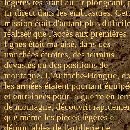
légères résistant au tir plongeant, 
tir direct dans les embrasures. Cet
mission était d'autant plus difficil
réaliser que l'accès aux premières
lignes était malaisé, dans des
tranchées étroites, des terrains
dévastés ou des positions de
montagne. L'Autriche-Hongrie, d
les armées étaient pourtant équipé
et entrainées pour la guerre en ter
de montagne, découvrit rapideme
que même les pièces légères et
démontables de l'artillerie de