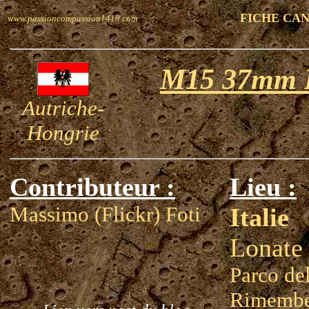
FICHE CA
www.passioncompassion1418.com
M15 37mm I
Autriche-
Hongrie
Contributeur :
Lieu :
Massimo (Flickr) Foti
Italie
Lonate
Parco de
Rimembe