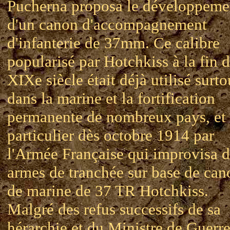
Pucherna proposa le développeme
d'un canon d'accompagnement
d'infanterie de 37mm. Ce calibre
popularisé par Hotchkiss à la fin 
XIXe siècle était déjà utilisé surto
dans la marine et la fortification
permanente de nombreux pays, et
particulier dès octobre 1914 par
l'Armée Française qui improvisa d
armes de tranchée sur base de can
de marine de 37 TR Hotchkiss.
Malgré des refus successifs de sa
hérarchie et du Ministre de Guerre