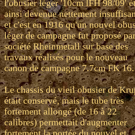
l'obusier léger '10cm lFH 98/09' ét
ainsi devenue nettement insuffisan
et c'est en 1916 qu'un nouvel obus
léger de campagne fut proposé par
société Rheinmetall sur base des
travaux réalisés pour le nouveau
canon de campagne 7.7cm FK 16.
Le chassis du vieil obusier de Kr
était conservé, mais le tube très
fortement allongé (de 16 à 22
calibres) permettait d'augmenter
fortement la portée du nouvel et