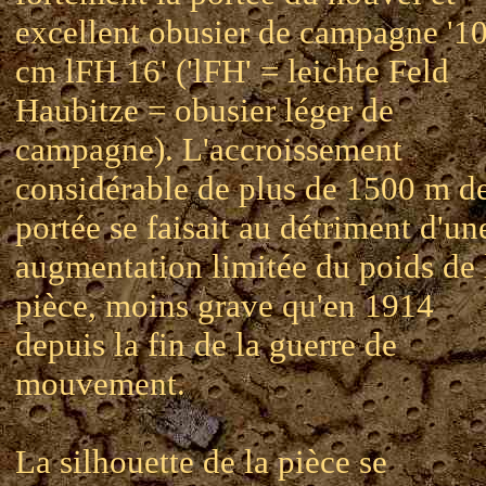
excellent obusier de campagne '1
cm lFH 16' ('lFH' = leichte Feld
Haubitze = obusier léger de
campagne). L'accroissement
considérable de plus de 1500 m de
portée se faisait au détriment d'un
augmentation limitée du poids de 
pièce, moins grave qu'en 1914
depuis la fin de la guerre de
mouvement.
La silhouette de la pièce se