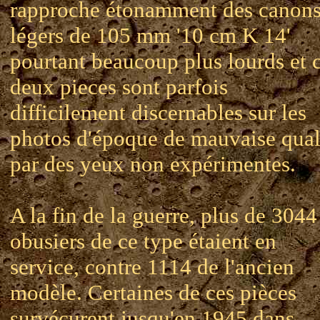
rapproche étonamment des canon
légers de 105 mm '10 cm K 14'
pourtant beaucoup plus lourds et 
deux pieces sont parfois
difficilement discernables sur les
photos d'époque de mauvaise qual
par des yeux non expérimentes.
A la fin de la guerre, plus de 3044
obusiers de ce type étaient en
service, contre 1114 de l'ancien
modèle. Certaines de ces pièces
survécurent jusqu'en 1945 dans