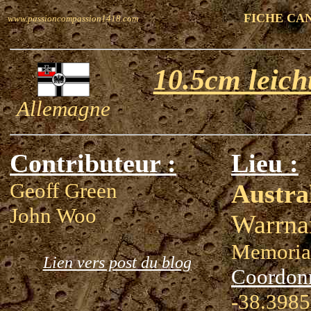
FICHE CA
www.passioncompassion1418.com
10.5cm leich
Allemagne
Contributeur :
Lieu :
Geoff Green
Austra
John Woo
Warrna
Memoria
Lien vers post du blog
Coordon
-38.3985