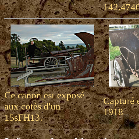
142.474
Ce canon est exposé
Capturé 
aux cotés d'un
1918
15sFH13.