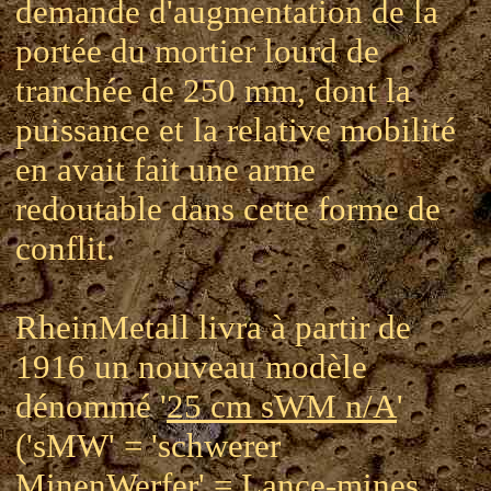
demande d'augmentation de la
portée du mortier lourd de
tranchée de 250 mm, dont la
puissance et la relative mobilité
en avait fait une arme
redoutable dans cette forme de
conflit.
RheinMetall livra à partir de
1916 un nouveau modèle
dénommé '
25 cm sWM n/A
'
('sMW' = 'schwerer
MinenWerfer' = Lance-mines