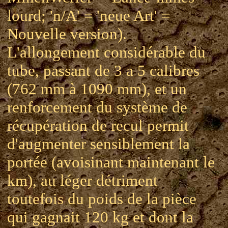
lourd; 'n/A' = 'neue Art' =
Nouvelle version).
L'allongement considérable du
tube, passant de 3 a 5 calibres
(762 mm à 1090 mm), et un
renforcement du système de
récupération de recul permit
d'augmenter sensiblement la
portée (avoisinant maintenant le
km), au léger détriment
toutefois du poids de la pièce
qui gagnait 120 kg et dont la