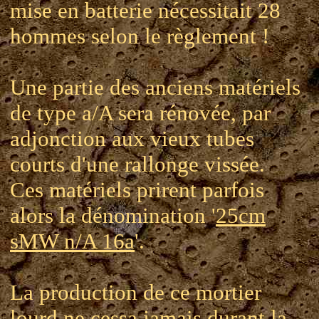
mise en batterie nécessitait 28
hommes selon le règlement !
Une partie des anciens matériels
de type a/A sera rénovée, par
adjonction aux vieux tubes
courts d'une rallonge vissée.
Ces matériels prirent parfois
alors la dénomination '
25cm
sMW n/A 16a
'.
La production de ce mortier
lourd ne cessa jamais durant la