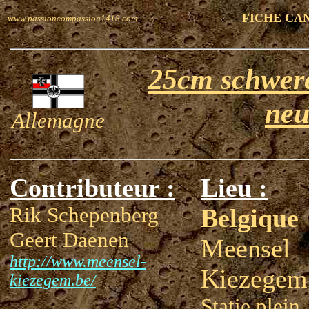
FICHE CA
www.passioncompassion1418.com
25cm schwer
neu
Allemagne
Contributeur :
Lieu :
Rik Schepenberg
Belgique
Geert Daenen
Meensel
http://www.meensel-
Kiezegem
kiezegem.be/
Statie plein