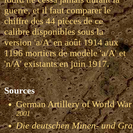
guerre, et il faut comparer le
chiffre des 44 pièces de ce
calibre disponibles sous la
version 'a/A' en août 1914 aux
1196 mortiers de modèle 'a/A' et
'n/A' existants en juin 1917.
Sources
German Artillery of World 
2001
Die deutschen Minen- und Gran