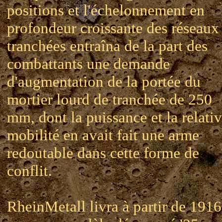
positions et l'échelonnement en
profondeur croissante des réseaux
tranchées entraîna de la part des
combattants une demande
d'augmentation de la portée du
mortier lourd de tranchée de 250
mm, dont la puissance et la relati
mobilité en avait fait une arme
redoutable dans cette forme de
conflit.
RheinMetall livra à partir de 191