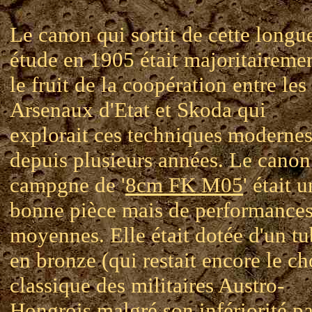
Le canon qui sortit de cette longu
étude en 1905 était majoritaireme
le fruit de la coopération entre les
Arsenaux d'Etat et Skoda qui
explorait ces techniques moderne
depuis plusieurs années. Le canon
campgne de '
8cm FK M05
' était 
bonne pièce mais de performance
moyennes. Elle était dotée d'un t
en bronze (qui restait encore le ch
classique des militaires Austro-
Hongrois malgré son infériorité pa