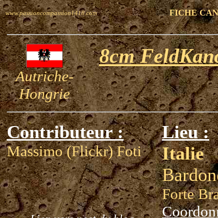
FICHE CA
www.passioncompassion1418.com
8cm FeldKano
Autriche-
Hongrie
Contributeur :
Lieu :
Massimo (Flickr) Foti
Italie
Bardon
Forte B
Coordon