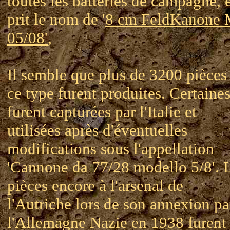
toutes les batteries de campagne, 
prit le nom de '
8 cm FeldKanone
05/08'
,
Il semble que plus de 3200 pièces
ce type furent produites. Certaine
furent capturées par l'Italie et
utilisées après d'éventuelles
modifications sous l'appellation
'Cannone da 77/28 modello 5/8'. 
pièces encore à l'arsenal de
l'Autriche lors de son annexion pa
l'Allemagne Nazie en 1938 furent