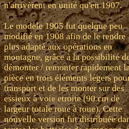
n'arrivèrent en unité qu'en 1907.
Le modèle 1905 fut quelque peu
modifié en 1908 afin de le rendre
plus adapté aux opérations en
montagne, grâce à la possibilité d
démonter / remonter rapidement l
pièce en trois éléments légers pour
transport et de les monter sur des
essieux à voie etroite (90 cm de
largeur totale roue à roue). Cette
nouvelle version fut distribuée da