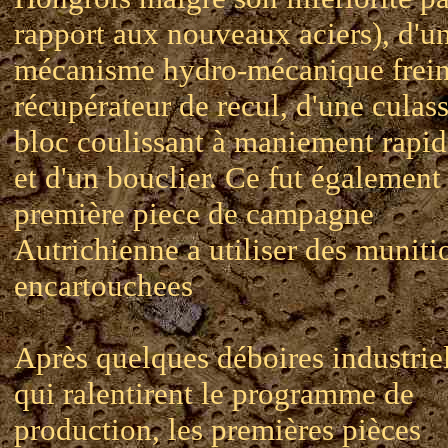
rapport aux nouveaux aciers), d'u
mécanisme hydro-mécanique frein
récupérateur de recul, d'une culass
bloc coulissant à maniement rapid
et d'un bouclier. Ce fut également 
première piece de campagne
Autrichienne a utiliser des muniti
encartouchees
Après quelques déboires industrie
qui ralentirent le programme de
production, les premières pièces