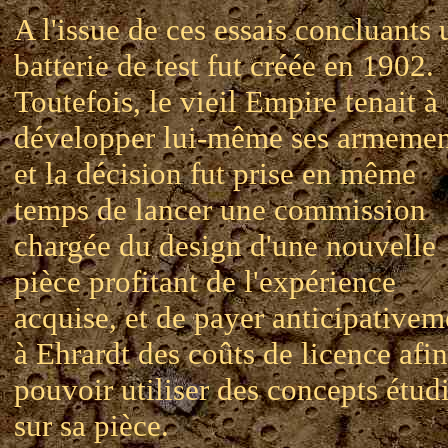
A l'issue de ces essais concluants 
batterie de test fut créée en 1902.
Toutefois, le vieil Empire tenait à
développer lui-même ses armemen
et la décision fut prise en même
temps de lancer une commission
chargée du design d'une nouvelle
pièce profitant de l'expérience
acquise, et de payer anticipativem
à Ehrardt des coûts de licence afi
pouvoir utiliser des concepts étud
sur sa pièce.