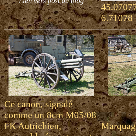
Lien vers post du blog
45.07077
6.71078
Ce canon, signalé
comme un 8cm M05/08
FK Autrichien,
Marquag