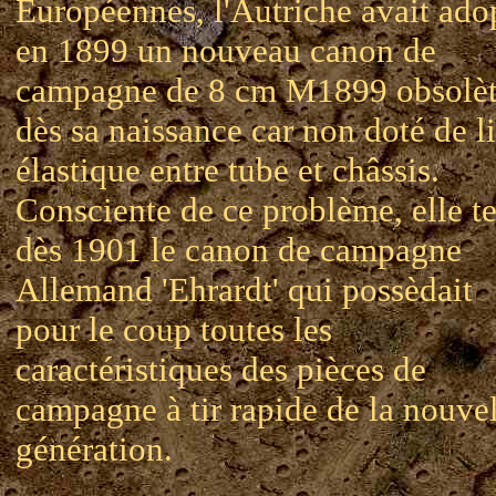
Européennes, l'Autriche avait ado
en 1899 un nouveau canon de
campagne de 8 cm M1899 obsolè
dès sa naissance car non doté de l
élastique entre tube et châssis.
Consciente de ce problème, elle te
dès 1901 le canon de campagne
Allemand 'Ehrardt' qui possèdait
pour le coup toutes les
caractéristiques des pièces de
campagne à tir rapide de la nouve
génération.