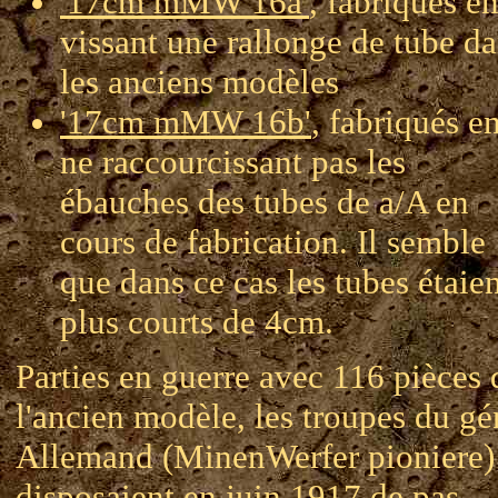
'17cm mMW 16a'
, fabriqués e
vissant une rallonge de tube d
les anciens modèles
'17cm mMW 16b'
, fabriqués e
ne raccourcissant pas les
ébauches des tubes de a/A en
cours de fabrication. Il semble
que dans ce cas les tubes étaie
plus courts de 4cm.
Parties en guerre avec 116 pièces 
l'ancien modèle, les troupes du gé
Allemand (MinenWerfer pioniere)
disposaient en juin 1917 de pas