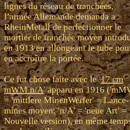
lignes du réseau de tranchées,
l’armée Allemande demanda a
RheinMetall de perfectionner le
mortier de tranchée moyen introdu
en 1913 en allongeant le tube pou
en accroître la portée.
Ce fut chose faite avec le '
17 cm
mWM n/A
' apparu en 1916 ('mM
= 'mittlere MinenWerfer' = Lance-
mines moyen; 'n/A' = 'neue Art' =
Nouvelle version), en même temp