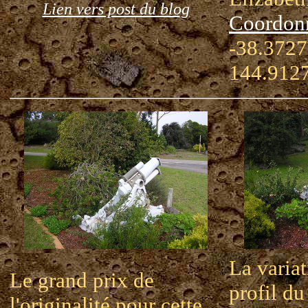
Lien vers post du blog
Coordon
-38.3727
144.912
La varia
Le grand prix de
profil du
l'originalité pour cette