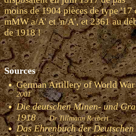
moins de 1904 pièces de type '17
mMW a/A' et 'n/A', et 2361 au dé
de 1918 !
Sources
German Artillery of World 
2001
Die deutschen Minen- und Gran
1918
Dr Tillmann Reibert
Das Ehrenbuch der Deutschen