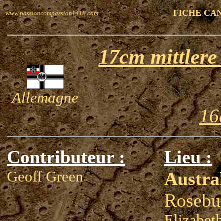
FICHE CA
www.passioncompassion1418.com
17cm mittlere
Allemagne
16
Contributeur :
Lieu :
Geoff Green
Austra
Rosebu
Elizabet