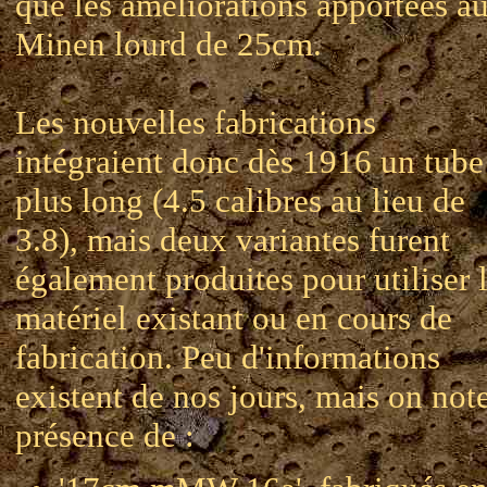
que les améliorations apportées a
Minen lourd de 25cm.
Les nouvelles fabrications
intégraient donc dès 1916 un tube
plus long (4.5 calibres au lieu de
3.8), mais deux variantes furent
également produites pour utiliser 
matériel existant ou en cours de
fabrication. Peu d'informations
existent de nos jours, mais on note
présence de :