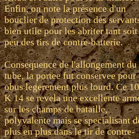
Enfin, on note la présence d'un
bouclier de protection des servant
bien utile pour les abriter tant soit
peu des tirs de contre-batterie.
Consequence de l'allongement du
tube, la portee fut conservee pour
obus legerement plus lourd. Ce 1
K 14 se revela une excellente arm
sur les champs de bataille,
polyvalente mais se specialisant d
plus en plus dans le tir de contre-