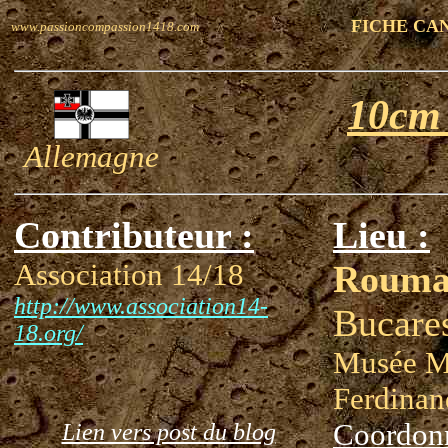
FICHE CA
www.passioncompassion1418.com
10cm
Allemagne
Contributeur :
Lieu :
Association 14/18
Rouma
http://www.association14-
Bucare
18.org/
Musée Mi
Ferdinan
Coordon
Lien vers post du blog