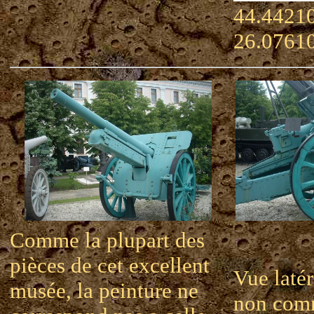
44.44210
26.0761
Comme la plupart des
pièces de cet excellent
Vue laté
musée, la peinture ne
non com