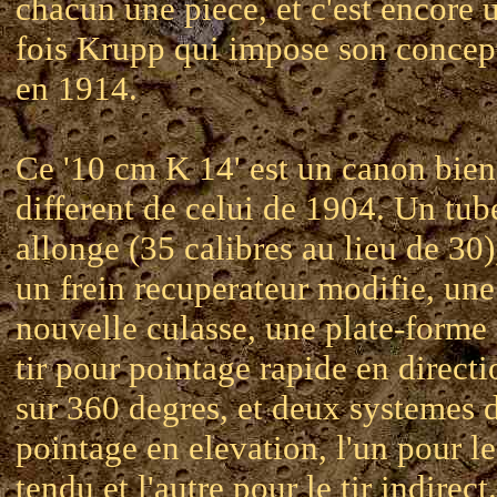
chacun une piece, et c'est encore 
fois Krupp qui impose son concep
en 1914.
Ce '10 cm K 14' est un canon bien
different de celui de 1904. Un tub
allonge (35 calibres au lieu de 30)
un frein recuperateur modifie, une
nouvelle culasse, une plate-forme
tir pour pointage rapide en directi
sur 360 degres, et deux systemes 
pointage en elevation, l'un pour le 
tendu et l'autre pour le tir indirect.