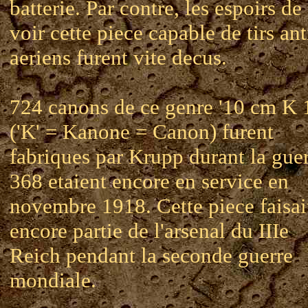
batterie. Par contre, les espoirs de
voir cette piece capable de tirs ant
aeriens furent vite decus.
724 canons de ce genre '10 cm K 
('K' = Kanone = Canon) furent
fabriques par Krupp durant la guer
368 etaient encore en service en
novembre 1918. Cette piece faisai
encore partie de l'arsenal du IIIe
Reich pendant la seconde guerre
mondiale.