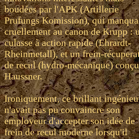
boudées par l'APK (Artillerie
Prufungs Komission), qui manqua
cruellement au canon de Krupp : 
culasse à action rapide (Ehrardt-
Rheinmetall), et un frein-récupera
de recul (hydro-mécanique) conçu
Haussner.
Ironiquement, ce brillant ingénieu
n'avait pas pu convaincre son
employeur d'accepter son idée de
frein de recul moderne lorsqu'il