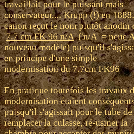
travaillait pour le puissant mais
conservateur.... Krupp (!) en 1888
canon reçut le nom plutôt anodin 
'
7.7 cm FK 96 n/A
' ('n/A' = neue A
nouveau modèle) puisqu'il s'agissa
en principe d'une simple
modernisation du 7.7cm FK96
En pratique toutefois les travaux 
modernisation étaient conséquent
puisqu'il s'agissait pour le tube de
remplacer la culasse, ré-usiner la
chambre pour accepter des muniti