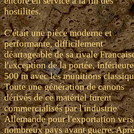
encore en service a la fin des
hostilités.
C'était une pièce moderne et
performante, difficilement
déartageable de sa rivale Francaise
l'exception de la portée, inférieur
500 m avec les munitions classiqu
Toute une génération de canons
dérivés de ce matériel furent
commercialisés par l'industrie
Allemande pour l'exportation vers
nombreux pays avant guerre. Aprè