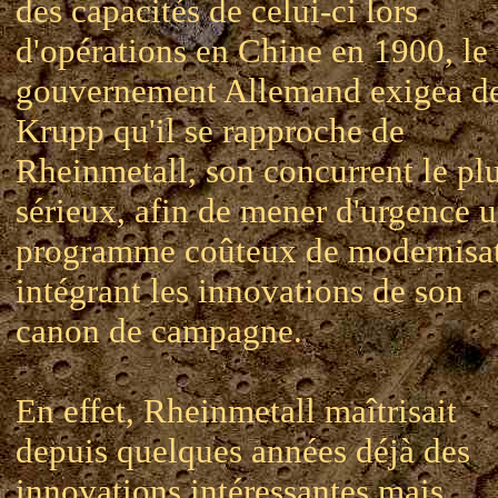
des capacités de celui-ci lors
d'opérations en Chine en 1900, le
gouvernement Allemand exigea d
Krupp qu'il se rapproche de
Rheinmetall, son concurrent le pl
sérieux, afin de mener d'urgence 
programme coûteux de modernisa
intégrant les innovations de son
canon de campagne.
En effet, Rheinmetall maîtrisait
depuis quelques années déjà des
innovations intéressantes mais