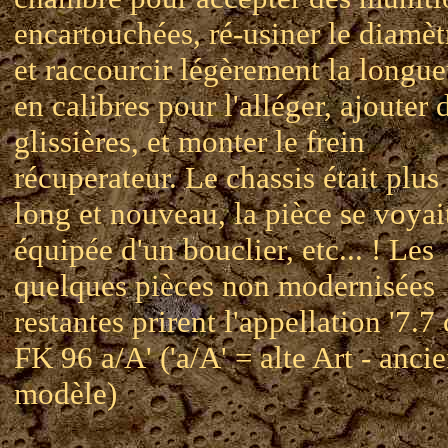
encartouchées, ré-usiner le diamèt
et raccourcir légèrement la longue
en calibres pour l'alléger, ajouter 
glissières, et monter le frein
récuperateur. Le chassis était plus
long et nouveau, la pièce se voyai
équipée d'un bouclier, etc... ! Les
quelques pièces non modernisées
restantes prirent l'appellation '7.7
FK 96 a/A' ('a/A' = alte Art - anci
modèle)