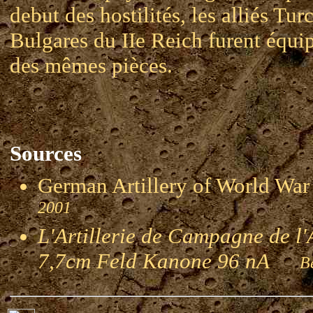
debut des hostilités, les alliés Turc
Bulgares du IIe Reich furent équi
des mêmes pièces.
Sources
German Artillery of World 
2001
L'Artillerie de Campagne de l'
7,7cm Feld Kanone 96 nA
Ber