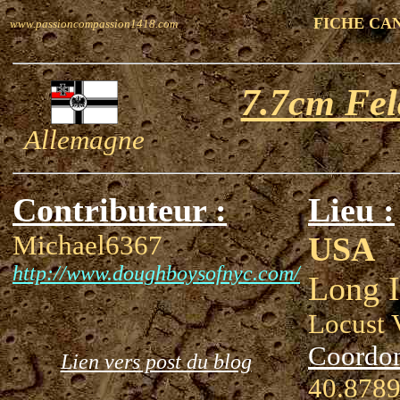
FICHE CA
www.passioncompassion1418.com
7.7cm Fe
Allemagne
Contributeur :
Lieu :
Michael6367
USA
http://www.doughboysofnyc.com/
Long 
Locust 
Coordo
Lien vers post du blog
40.8789