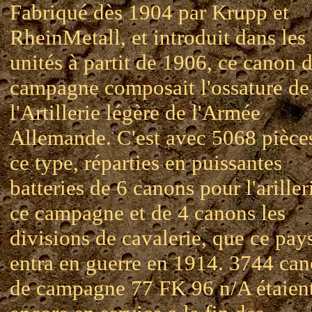
Fabriqué dès 1904 par Krupp et
RheinMetall, et introduit dans les
unités à partit de 1906, ce canon 
campagne composait l'ossature de
l'Artillerie légère de l'Armée
Allemande. C'est avec 5068 pièce
ce type, réparties en puissantes
batteries de 6 canons pour l'ariller
ce campagne et de 4 canons les
divisions de cavalerie, que ce pay
entra en guerre en 1914. 3744 ca
de campagne 77 FK 96 n/A étaien