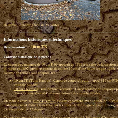
Belle vue sur le long tube de 35 calibre
Informations historiques et techniques
10cm TK
Dénomination :
Contexte historique de la pièce :
Le canon de campagne de 10 cm K 99 apparaît en 1899 à la suite de la création 
introduit en 1897, premiers canons de calibre 10 cm d'une future longue lignée. 
l'arrivée de canons sous coupole, les :
10 cm TK
('Turm Kanone' - Canon de coupole), parfois appelé 10 cm PT
coupole blindée
10 cm TK verst.
('Turm Kanone Verstärkt' - Canon renforcé de coupole), p
Turm Kanone Verstärkt' - Canon renforcé de coupole blindée
Un modèle court, le '
kurze 10 cm TK
' existait également, avec un tube de 20 cal
particulièrement dédié à la défense sur les objectifs défilés grâce à un tir plonge
d'élévation de 5 à 42 degrés.
Ces canons, montés dans des coupoles en acier de design Schumann d'épaisseur 