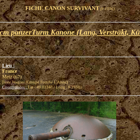
FICHE CANON SURVIVANT
(# 1056)
cm panzerTurm Kanone (Lang, Versträkt, Kü
Lieu :
France
Metz (67)
Feste Wagner (Groupe Fortifié L'Aisne)
Coordonnées :
Lat : 49.01348 / Long : 6.19381