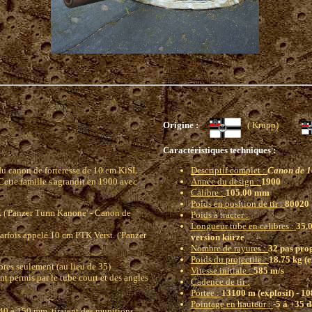
Origine :
( Krupp)
Caractéristiques techniques :
du canon de forteresse de 10 cm KiSL
Descriptif complet :
Canon de 10
Cette famille s'agrandit en 1900 avec
Année du design :
1900
Calibre :
105.00 mm
Poids en position de tir :
80020 
K ('Panzer Turm Kanone' - Canon de
Poids à tracter :
Longueur tube en calibres :
35.0
arfois appelé 10 cm PTK Verst. ('Panzer
version kürze
Nombre de rayures :
32 pas prog
Poids du projectile :
18.75 kg (e
ibres seulement (au lieu de 35)
Vitesse initiale :
585 m/s
ant permis par le tube court et des angles
Cadence de tir :
Portee :
13100 m (explosif) - 1
Pointage en hauteur :
-5 à +35 
40 à 150 mm, tiraient des munitions