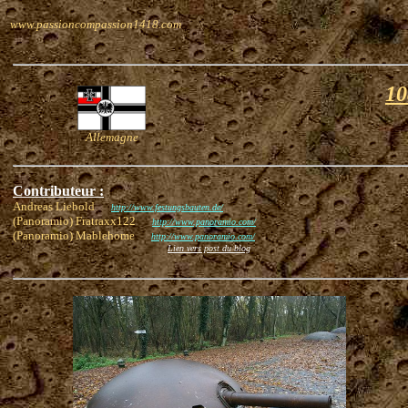
www.passioncompassion1418.com
10
Allemagne
Contributeur :
Andreas Liebold
http://www.festungsbauten.de/
(Panoramio) Fratraxx122
http://www.panoramio.com/
(Panoramio) Mablehome
http://www.panoramio.com/
Lien vers post du blog