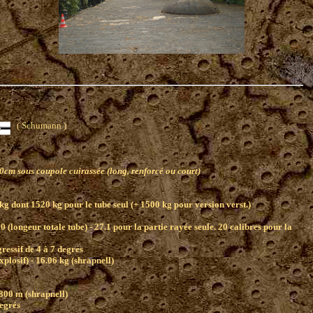
( Schumann )
cm sous coupole cuirassée (long, renforcé ou court)
kg dont 1520 kg pour le tube seul (+ 1500 kg pour version verst.)
0 (longeur totale tube) - 27.1 pour la partie rayée seule. 20 calibres pour la
ressif de 4 à 7 degrés
xplosif) - 16.06 kg (shrapnell)
0800 m (shrapnell)
degrés