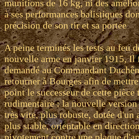
munitions de 16 kg, ni des amélio
à ses performances balistiques don
précision de son tir et sa portée
A peine terminés les tests au feu d
nouvelle arme en janvier 1915, Il 
demandé au Commandant Duchên
retourner à Bourges afin de mettre
point le successeur de cette pièce 
rudimentaire : la nouvelle version
très vite, plus robuste, dotée d'un 
plus stable, orientable en directio
pivotement contre une plaque d'a