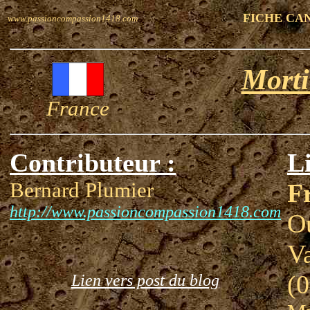
FICHE CA
www.passioncompassion1418.com
Morti
France
Contributeur :
Li
Bernard Plumier
F
http://www.passioncompassion1418.com
O
Va
(0
Lien vers post du blog