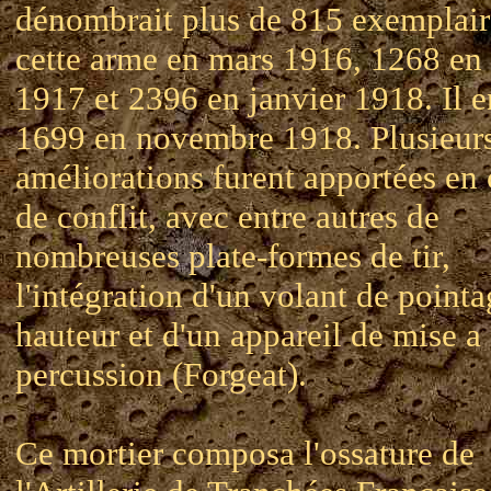
dénombrait plus de 815 exemplair
cette arme en mars 1916, 1268 en
1917 et 2396 en janvier 1918. Il en
1699 en novembre 1918. Plusieur
améliorations furent apportées en
de conflit, avec entre autres de
nombreuses plate-formes de tir,
l'intégration d'un volant de point
hauteur et d'un appareil de mise a
percussion (Forgeat).
Ce mortier composa l'ossature de