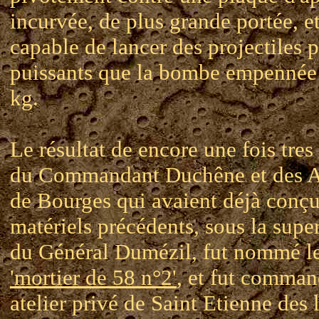
incurvée, de plus grande portée, e
capable de lancer des projectiles p
puissants que la bombe empennée
kg.
Le résultat de encore une fois tres
du Commandant Duchêne et des At
de Bourges qui avaient déjà conçu
matériels précédents, sous la supe
du Général Dumézil, fut nommé l
'mortier de 58 n°2'
, et fut comman
atelier privé de Saint Etienne des 