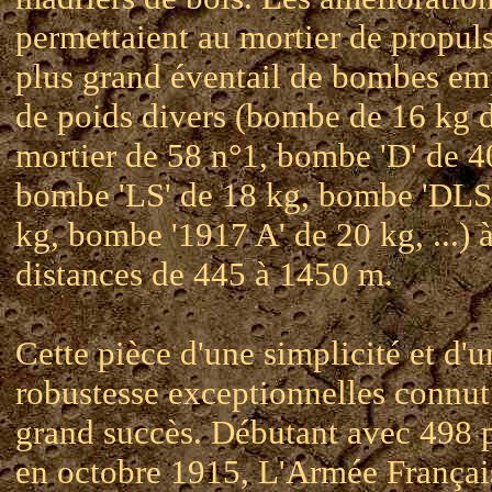
permettaient au mortier de propul
plus grand éventail de bombes e
de poids divers (bombe de 16 kg 
mortier de 58 n°1, bombe 'D' de 4
bombe 'LS' de 18 kg, bombe 'DLS
kg, bombe '1917 A' de 20 kg, ...) 
distances de 445 à 1450 m.
Cette pièce d'une simplicité et d'u
robustesse exceptionnelles connut
grand succès. Débutant avec 498 
en octobre 1915, L'Armée Françai