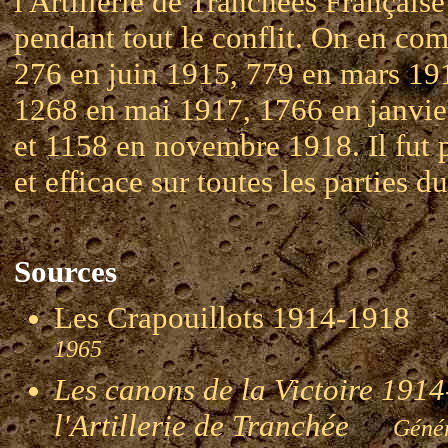
l'Artillerie de Tranchées Française
pendant tout le conflit. On en com
276 en juin 1915, 779 en mars 19
1268 en mai 1917, 1766 en janvie
et 1158 en novembre 1918. Il fut 
et efficace sur toutes les parties du
Sources
Les Crapouillots 1914-191
1965
Les canons de la Victoire 1914-
l'Artillerie de Tranchée
Génér