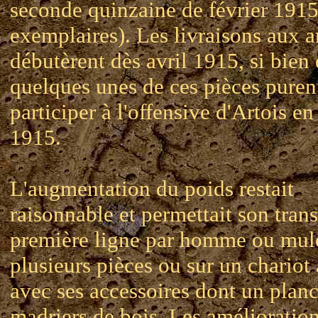
seconde quinzaine de février 191
exemplaires). Les livraisons aux 
débutèrent dès avril 1915, si bien
quelques unes de ces pièces puren
participer à l'offensive d'Artois e
1915.
L'augmentation du poids restait
raisonnable et permettait son tran
première ligne par homme ou mul
plusieurs pièces ou sur un chariot 
avec ses accessoires dont un plan
madriers de bois. Les amélioratio