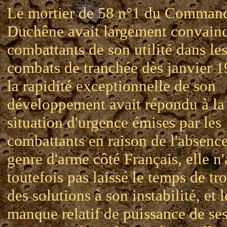
Le mortier de 58 n°1 du Comman
Duchêne avait largement convainc
combattants de son utilité dans le
combats de tranchée dès janvier 1
la rapidité exceptionnelle de son
développement avait répondu à la
situation d'urgence émises par les
combattants en raison de l'absenc
genre d'arme côté Français, elle n'
toutefois pas laissé le temps de tr
des solutions à son instabilité, et l
manque relatif de puissance de se