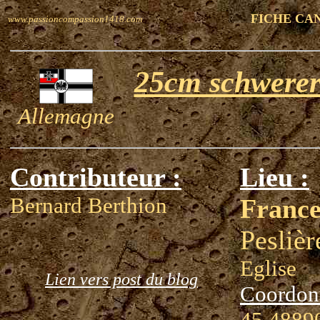
FICHE CA
www.passioncompassion1418.com
25cm schwerer
Allemagne
Contributeur :
Lieu :
Bernard Berthion
Franc
Peslièr
Eglise
Lien vers post du blog
Coordon
45.48890