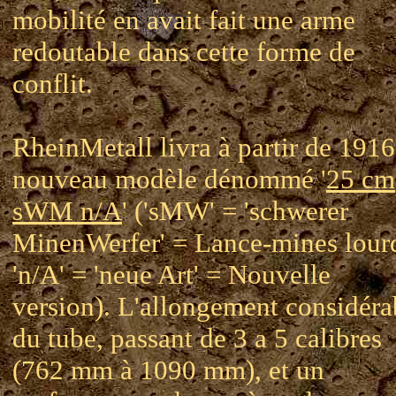
mobilité en avait fait une arme
redoutable dans cette forme de
conflit.
RheinMetall livra à partir de 191
nouveau modèle dénommé '
25 cm
sWM n/A
' ('sMW' = 'schwerer
MinenWerfer' = Lance-mines lour
'n/A' = 'neue Art' = Nouvelle
version). L'allongement considéra
du tube, passant de 3 a 5 calibres
(762 mm à 1090 mm), et un