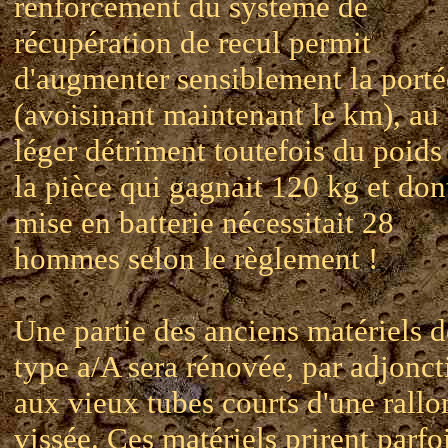
renforcement du système de
récupération de recul permit
d'augmenter sensiblement la porté
(avoisinant maintenant le km), au
léger détriment toutefois du poids
la pièce qui gagnait 120 kg et don
mise en batterie nécessitait 28
hommes selon le règlement !
Une partie des anciens matériels d
type a/A sera rénovée, par adjonct
aux vieux tubes courts d'une rall
vissée. Ces matériels prirent parfo