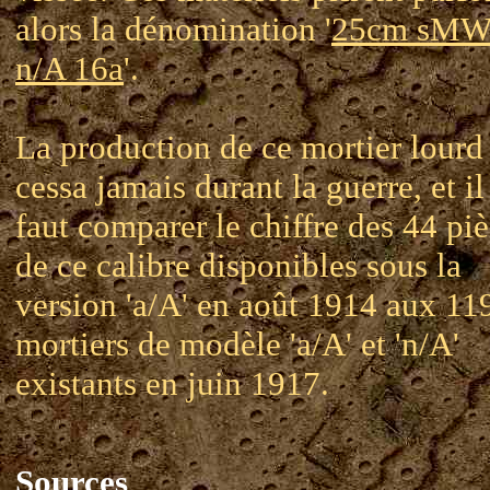
alors la dénomination '
25cm sM
n/A 16a
'.
La production de ce mortier lourd
cessa jamais durant la guerre, et il
faut comparer le chiffre des 44 pi
de ce calibre disponibles sous la
version 'a/A' en août 1914 aux 11
mortiers de modèle 'a/A' et 'n/A'
existants en juin 1917.
Sources