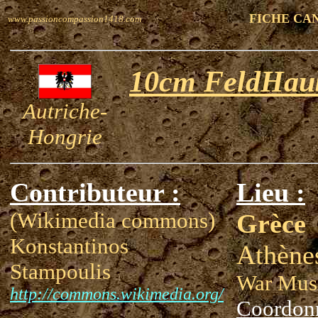
FICHE CA
www.passioncompassion1418.com
10cm FeldHaub
Autriche-
Hongrie
Contributeur :
Lieu :
(Wikimedia commons)
Grèce
Konstantinos
Athène
Stampoulis
War Mu
http://commons.wikimedia.org/
Coordon