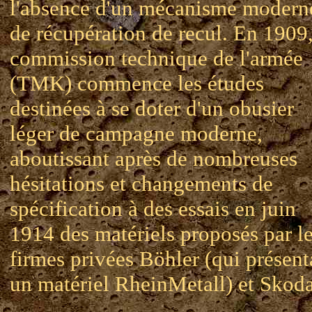
l'absence d'un mécanisme modern
de récupération de recul. En 1909,
commission technique de l'armée
(TMK) commence les études
destinées à se doter d'un obusier
léger de campagne moderne,
aboutissant après de nombreuses
hésitations et changements de
spécification à des essais en juin
1914 des matériels proposés par l
firmes privées Böhler (qui présent
un matériel RheinMetall) et Skoda