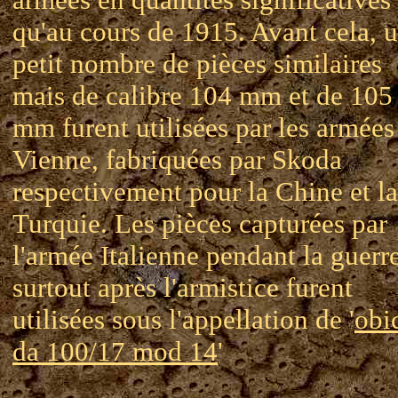
qu'au cours de 1915. Avant cela, 
petit nombre de pièces similaires
mais de calibre 104 mm et de 105
mm furent utilisées par les armées
Vienne, fabriquées par Skoda
respectivement pour la Chine et la
Turquie. Les pièces capturées par
l'armée Italienne pendant la guerre
surtout après l'armistice furent
utilisées sous l'appellation de '
obi
da 100/17 mod 14
'