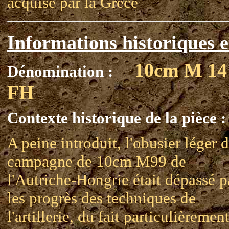
acquise par la Grèce
Informations historiques e
10cm M 14
Dénomination :
FH
Contexte historique de la pièce :
A peine introduit, l'obusier léger 
campagne de 10cm M99 de
l'Autriche-Hongrie était dépassé p
les progrès des techniques de
l'artillerie, du fait particulièremen