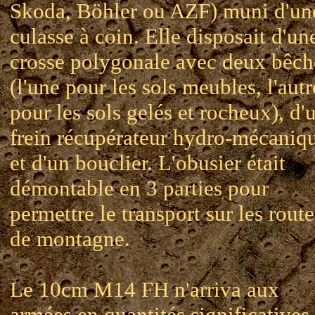
Skoda, Böhler ou AZF) muni d'un
culasse à coin. Elle disposait d'un
crosse polygonale avec deux bêch
(l'une pour les sols meubles, l'autr
pour les sols gelés et rocheux), d'
frein récupérateur hydro-mécaniq
et d'un bouclier. L'obusier était
démontable en 3 parties pour
permettre le transport sur les route
de montagne.
Le 10cm M14 FH n'arriva aux
armées en quantités significatives