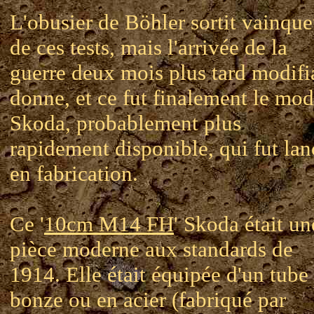
L'obusier de Böhler sortit vainque
de ces tests, mais l'arrivée de la
guerre deux mois plus tard modifi
donne, et ce fut finalement le mod
Skoda, probablement plus
rapidement disponible, qui fut lan
en fabrication.
Ce '
10cm M14 FH
' Skoda était un
pièce moderne aux standards de
1914. Elle était équipée d'un tube
bonze ou en acier (fabriqué par