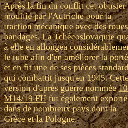
Après la fin du conflit cet obusier 
modifié par l'Autriche pour la
traction mécanique avec des roues
bandages. La Tchécoslovaquie qu
à elle en allongea considérableme
le tube afin d'en améliorer la port
et en fit une de ses pièces standar
qui combattit jusqu'en 1945. Cett
version d'après guerre nommée
1
M14/19 FH
fut également exporté
dans de nombreux pays dont la
Grèce et la Pologne.