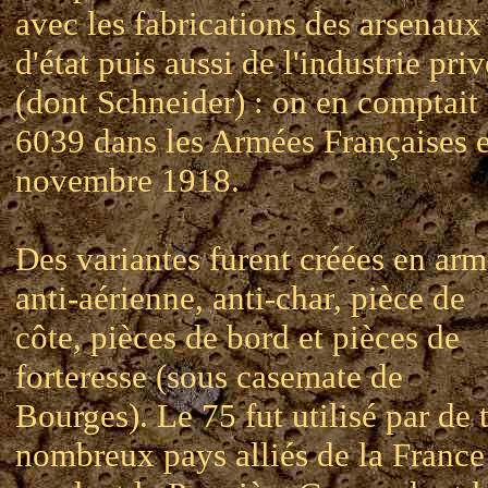
avec les fabrications des arsenaux
d'état puis aussi de l'industrie pri
(dont Schneider) : on en comptait
6039 dans les Armées Françaises 
novembre 1918.
Des variantes furent créées en ar
anti-aérienne, anti-char, pièce de
côte, pièces de bord et pièces de
forteresse (sous casemate de
Bourges). Le 75 fut utilisé par de 
nombreux pays alliés de la France