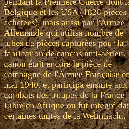
pendant la Première Guerre dont l
Belgique et les USA (1828 pièces
achetées), mais aussi par l'Armée
Allemande qui utilisa nombre de
tubes de pièces capturées pour la
fabrication de canons anti-aérien.
canon était encore la pièce de
campagne de l'Armée Française e
mai 1940, et participa ensuite aux
combats des troupes de la France
Libre en Afrique ou fut intégré da
certaines unités de la Wehrmacht.