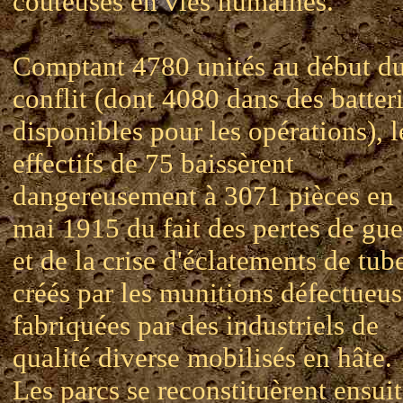
coûteuses en vies humaines.
Comptant 4780 unités au début d
conflit (dont 4080 dans des batter
disponibles pour les opérations), l
effectifs de 75 baissèrent
dangereusement à 3071 pièces en
mai 1915 du fait des pertes de gue
et de la crise d'éclatements de tub
créés par les munitions défectueus
fabriquées par des industriels de
qualité diverse mobilisés en hâte.
Les parcs se reconstituèrent ensui