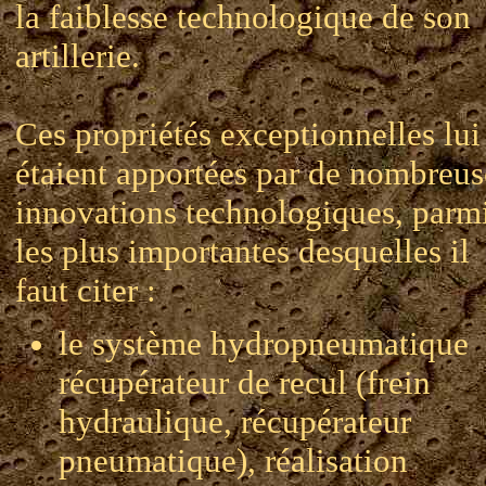
la faiblesse technologique de son
artillerie.
Ces propriétés exceptionnelles lui
étaient apportées par de nombreus
innovations technologiques, parm
les plus importantes desquelles il
faut citer :
le système hydropneumatique
récupérateur de recul (frein
hydraulique, récupérateur
pneumatique), réalisation