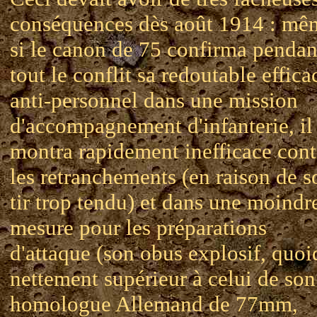
conséquences dès août 1914 : mê
si le canon de 75 confirma pendan
tout le conflit sa redoutable effica
anti-personnel dans une mission
d'accompagnement d'infanterie, il
montra rapidement inefficace cont
les retranchements (en raison de s
tir trop tendu) et dans une moindr
mesure pour les préparations
d'attaque (son obus explosif, quo
nettement supérieur à celui de son
homologue Allemand de 77mm,