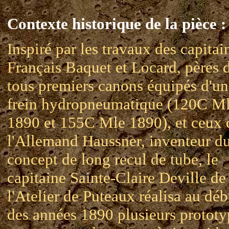
Contexte historique de la pièce :
Inspiré par les travaux des capitai
Français Baquet et Locard, pères 
tous premiers canons équipés d'un
frein hydropneumatique (120C M
1890 et 155C Mle 1890), et ceux 
l'Allemand Haussner, inventeur d
concept de long recul de tube, le
capitaine Sainte-Claire Deville de
l'Atelier de Puteaux réalisa au déb
des années 1890 plusieurs prototy