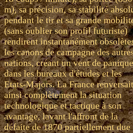
m), sa précision, sa stabilité absol
pendant le tir et sa grande mobilit
(sans oublier son profil futuriste)
rendirent instantanément obsolète
les canons de campagne des autre
nations, créant un vent de paniqu
dans les bureaux d'études et les
Etats-Majors. La France renversai
ainsi complètement la situation
technologique et tactique à son
avantage, lavant l'affront de la
défaite de 1870 partiellement due