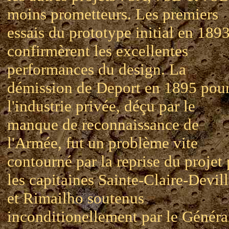
moins prometteurs. Les premiers
essais du prototype initial en 189
confirmèrent les excellentes
performances du design. La
démission de Deport en 1895 pou
l'industrie privée, déçu par le
manque de reconnaissance de
l'Armée, fut un problème vite
contourné par la reprise du projet 
les capitaines Sainte-Claire-Devil
et Rimailho soutenus
inconditionellement par le Généra