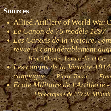
Sources
Allied Artillery of World W
Le Canon de 75 modèle 1897
Les Canons de la Victoire, 5èm
revue et considérablement au
Henri Charles-Lavauzelle et Cie
Les canons de la Victoire 1914-
campagne
Pierre Touzin Franç
Ecole Militaire de l'Artillerie
Lithographie de l'Ecole Militaire