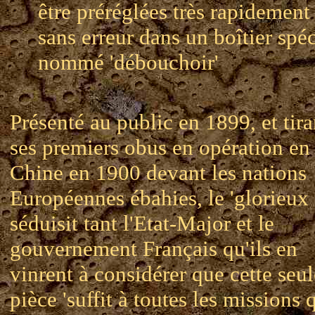
être préréglées très rapidement 
sans erreur dans un boîtier spéc
nommé 'débouchoir'
Présenté au public en 1899, et tira
ses premiers obus en opération en
Chine en 1900 devant les nations
Européennes ébahies, le 'glorieux 
séduisit tant l'Etat-Major et le
gouvernement Français qu'ils en
vinrent à considérer que cette seul
pièce 'suffit à toutes les missions 