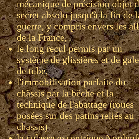
mécanique de précision objet d
secret absolu jusqu'à la fin de l
guerre, y compris envers les all
de la France,
le long recul permis par un
système de glissières et de gale
de tube,
l'immobilisation parfaite du
châssis par la bêche et la
technique de l'abattage (roues
posées sur des patins reliés au
chassis)
la culasse excentrique Nordenf