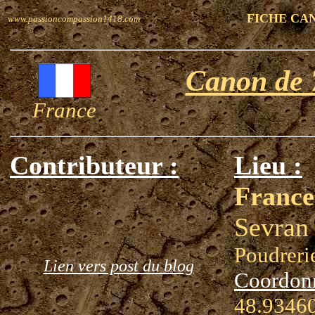
FICHE CA
www.passioncompassion1418.com
Canon de
France
Contributeur :
Lieu :
France
Sevran 
Poudreri
Lien vers post du blog
Coordon
48.93460