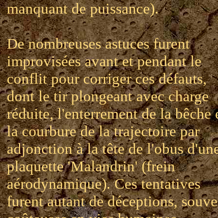
manquant de puissance).
De nombreuses astuces furent
improvisées avant et pendant le
conflit pour corriger ces défauts,
dont le tir plongeant avec charge
réduite, l'enterrement de la bêche 
la courbure de la trajectoire par
adjonction à la tête de l'obus d'un
plaquette 'Malandrin' (frein
aérodynamique). Ces tentatives
furent autant de déceptions, souve