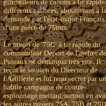
prometteurs de canons à tir rapide
différents calibres, aboutissant à l
demande par l'état-major Français
d'une pièce de 75mm.
Le projet de '75C' à tir rapide du
commandant Deport de l'atelier d
Puteaux se démarqua très vite. Il
reçut le soutien du Directeur de
l'Artillerie et fut tenu secret par u
habile campagne de contre-
espionnage mettant surtout en ava
les autres projets 75A, 75B et 75