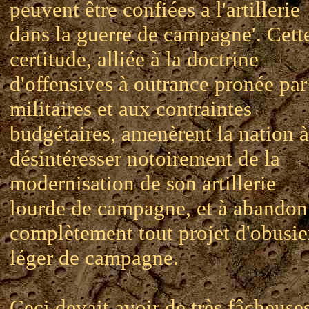
peuvent être confiées a l'artillerie
dans la guerre de campagne'. Cett
certitude, alliée à la doctrine
d'offensives à outrance pronée par
militaires et aux contraintes
budgétaires, amenèrent la nation à
désintéresser notoirement de la
modernisation de son artillerie
lourde de campagne, et à abandon
complètement tout projet d'obusie
léger de campagne.
Ceci devait avoir de très fâcheuse