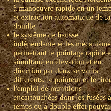
à manoeuvre rapide en un tem
et extraction automatique de la
douille
le systême de hausse
indépendante et les mécanisme
permettant le pointage rapide e
simultané en élévation et en
direction par deux servants
différents, le pointeur et le tire
l'emploi de munitions
encartouchées dont les fusées 
temps ou à double effet pouvai