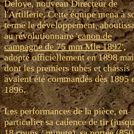
Deloye, nouveau Directeur de
l'Artillerie. Cette équipe mena à s
terme le développement, aboutiss
au révolutionnaire '
canon de
campagne de 75 mm Mle 1897
',
adopté officiellement en 1898 mai
dont les premiers tubes et chassis
avaient été commandés dès 1895 
1896.
Les performances de la pièce, en
particulier sa cadence de tir (jusq
18 coups / minute), sa portée (85