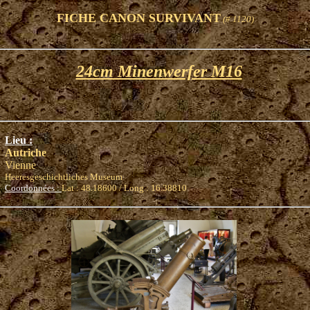
FICHE CANON SURVIVANT
(# 1120)
24cm Minenwerfer M16
Lieu :
Autriche
Vienne
Heeresgeschichtliches Museum
Coordonnées :
Lat : 48.18600 / Long : 16.38810