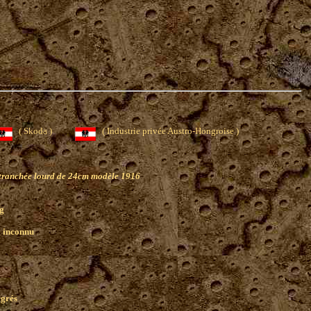
( Skoda )
( Industrie privée Austro-Hongroise )
 tranchée lourd de 24cm modèle 1916
g
0 inconnu
egrés