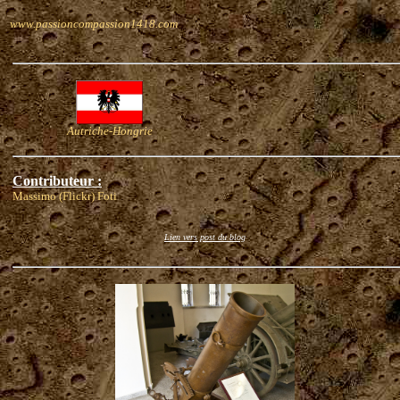
www.passioncompassion1418.com
Autriche-Hongrie
Contributeur :
Massimo (Flickr) Foti
Lien vers post du blog