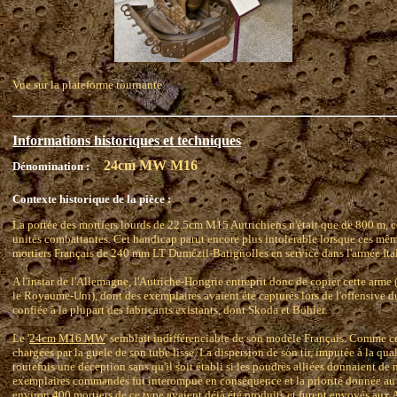
Vue sur la plateforme tournante
Informations historiques et techniques
24cm MW M16
Dénomination :
Contexte historique de la pièce :
La portée des mortiers lourds de 22.5cm M15 Autrichiens n'était que de 800 m, ce q
unités combattantes. Cet handicap parut encore plus intolérable lorsque ces même
mortiers Français de 240 mm LT Dumézil-Batignolles en service dans l'armée Ita
A l'instar de l'Allemagne, l'Autriche-Hongrie entreprit donc de copier cette arme 
le Royaume-Uni), dont des exemplaires avaient été capturés lors de l'offensive d
confiée à la plupart des fabricants existants, dont Skoda et Böhler.
Le '
24cm M16 MW
' semblait indifférenciable de son modèle Français. Comme ce
chargées par la guele de son tube lisse. La dispersion de son tir, imputée à la qu
toutefois une déception sans qu'il soit établi si les poudres alliées donnaient de 
exemplaires commandés fut interompue en conséquence et la priorité donnée 
environ 400 mortiers de ce type avaient déjà été produits et furent envoyés aux 