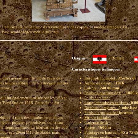
Le tube et le mécanisme d'élévation sont des copies du modèle Français. La
base semble légèrement différente
Origine :
( Böhler)
Caractéristiques techniques :
ui s'avérait insuffisant de l'avis des
Descriptif complet :
Mortier de
s troupes subirent le feu dévastateur des
Année du design :
1916
lienne,
Calibre :
240.00 mm
Poids en position de tir :
1000 k
(qui fut également utilisée par les USA et
Poids à tracter :
u Tyrol Sud en 1916. Cette tâche fut
Longueur tube en calibres :
0.0
Nombre de rayures :
0 tube lisse
Poids du projectile :
inconnu
lui-ci, il tirait des bombes empennées
Vitesse initiale :
alité des poudres propulsives, constitua
Cadence de tir :
meilleurs résultats. La fabrication des 500
Portee :
1600 m
au nouveau 26cm M17 de Skoda, mais
Pointage en hauteur :
45 à 75 d
Armées.
Pointage en direction :