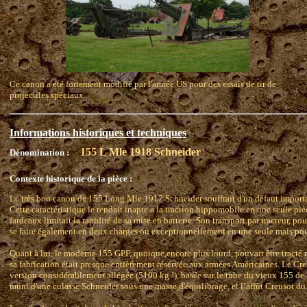
Ce canon a été fortement modifié par l'armée US pour des essais de tir de
projectiles spéciaux.
Informations historiques et techniques
155 L Mle 1918 Schneider
Dénomination :
Contexte historique de la pièce :
Le très bon canon de 155 Long Mle 1917 Schneider souffrait d'un défaut importa
Cette caractéristique le rendait inapte a la traction hippomobile en une seule pièc
fardeaux limitait la rapidité de sa mise en batterie. Son transport par tracteur, pou
se faire également en deux charges ou exceptionnellement en une seule mais pour 
Quant à lui, le moderne 155 GPF, quoique encore plus lourd, pouvait être tract
sa fabrication était presque entièrement réservée aux armées Américaines. Le C
version considérablement allégée (5100 kg !), basée sur le tube du vieux 155 d
muni d'une culasse Schneider sous une masse d'équilibrage, et l’affût Creusot d