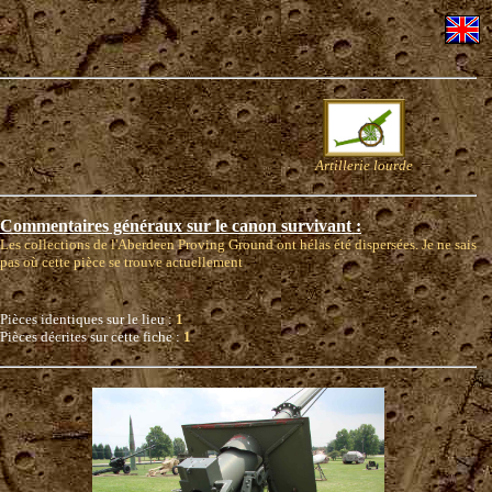
Artillerie lourde
Commentaires généraux sur le canon survivant :
Les collections de l'Aberdeen Proving Ground ont hélas été dispersées. Je ne sais
pas où cette pièce se trouve actuellement
Pièces identiques sur le lieu :
1
Pièces décrites sur cette fiche :
1