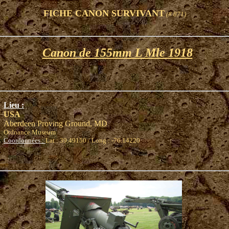
FICHE CANON SURVIVANT
(# 871)
Canon de 155mm L Mle 1918
Lieu :
USA
Aberdeen Proving Ground, MD
Ordnance Museum
Coordonnées :
Lat : 39.49150 / Long : -76.14220