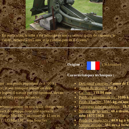
En particulier, le tube a été rallongé et son extrémité dotée de capteurs, le
calibre ramené à 105 mm, et la culasse percée d’évents !
Origine :
( Schneider
Caractéristiques techniques :
nt : son poids important de 8700 kg.
Descriptif complet :
Canon de 1
e, et son transport réparti en deux
Année du design :
1918
r lequel il n'avait pas été optimisé, devait
Calibre :
155.00 mm
de très petites distances.
Poids en position de tir :
5100 k
Poids à tracter :
5565 kg, en une
é mécaniquement en une seule charge, mais
Longueur tube en calibres :
19.7
reusot développa donc une nouvelle
Nombre de rayures :
48 à droite
e Bange Mle 1877 raccourci de 11 cm et
tube 1877/1916
u 155 C Mle 1917 sans bouclier.
Poids du projectile :
40.8 kg à 4
Vitesse initiale :
561 m/s à fort