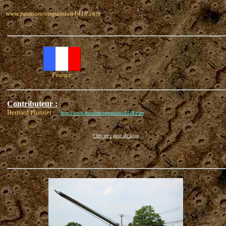
www.passioncompassion1418.com
France
Contributeur :
Bernard Plumier
http://www.passioncompassion1418.com
Lien vers post du blog