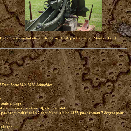
Cette pièce a en fait été construite aux USA, par Bethlehem Steel en 1918
)
55mm Long Mle 1918 Schneider
g
 seule charge
4 (partie rayée seulement), 26.3 au total
, pas progressif (final a 7 degrés) pour tube 1877, pas constant 7 degrés pour
3.5 kg
e charge