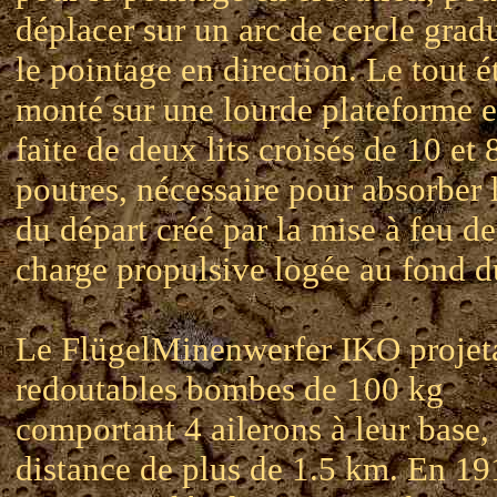
déplacer sur un arc de cercle grad
le pointage en direction. Le tout ét
monté sur une lourde plateforme e
faite de deux lits croisés de 10 et 
poutres, nécessaire pour absorber 
du départ créé par la mise à feu de
charge propulsive logée au fond d
Le FlügelMinenwerfer IKO projeta
redoutables bombes de 100 kg
comportant 4 ailerons à leur base,
distance de plus de 1.5 km. En 19