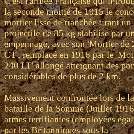
C'est l'armée Française qui introdu
la seconde moitié de 1915 le conc
mortier lisse de tranchée tirant un
projectile de 85 kg stabilisé par u
empennage, avec son 'Mortier de 
CT', remplacé en 1916 par le 'Mor
240 LT' allongé atteignant des por
considérables de plus de 2 km.
Massivement confrontée lors de l
bataille de la Somme (Juillet 1916
armes terrifiantes (employées éga
par les Britanniques sous la