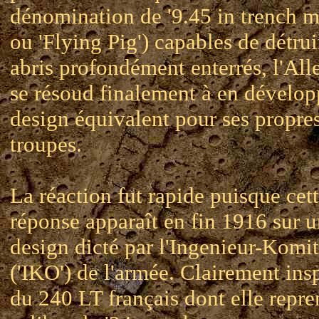
dénomination de '9.45 in trench mo
ou 'Flying Pig') capables de détrui
abris profondément enterrés, l'Al
se résoud finalement à en dévelop
design équivalent pour ses propre
troupes.
La réaction fut rapide puisque cet
réponse apparaît en fin 1916 sur 
design dicté par l'Ingenieur-Komi
('IKO') de l'armée. Clairement ins
du 240 LT français dont elle repren