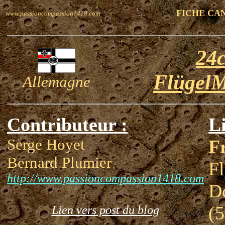
FICHE CA
www.passioncompassion1418.com
24
Flügel
Allemagne
Contributeur :
Li
Serge Hoyet
F
Bernard Plumier
Fl
http://www.passioncompassion1418.com
D
(5
Lien vers post du blog