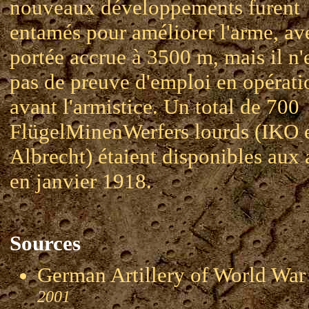
nouveaux développements furent
entamés pour améliorer l'arme, av
portée accrue à 3500 m, mais il n'
pas de preuve d'emploi en opérati
avant l'armistice. Un total de 700
FlügelMinenWerfers lourds (IKO 
Albrecht) étaient disponibles aux
en janvier 1918.
Sources
German Artillery of World 
2001