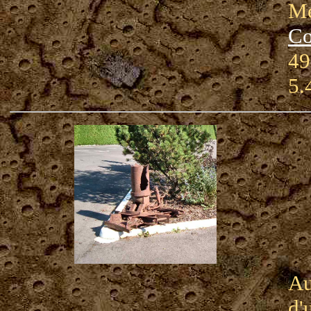
Mé
Co
49
5.
Au
d'