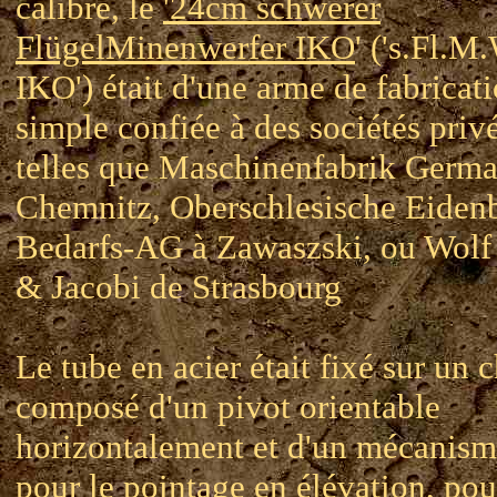
calibre, le
'24cm schwerer
FlügelMinenwerfer IKO
' ('s.Fl.M
IKO') était d'une arme de fabricat
simple confiée à des sociétés priv
telles que Maschinenfabrik Germa
Chemnitz, Oberschlesische Eiden
Bedarfs-AG à Zawaszski, ou Wolf 
& Jacobi de Strasbourg
Le tube en acier était fixé sur un c
composé d'un pivot orientable
horizontalement et d'un mécanism
pour le pointage en élévation, pou