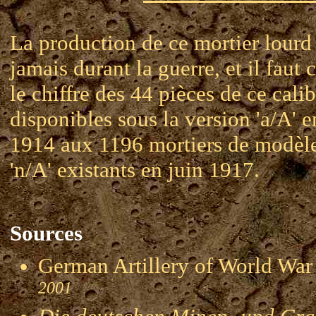
La production de ce mortier lourd
jamais durant la guerre, et il faut
le chiffre des 44 pièces de ce calib
disponibles sous la version 'a/A' e
1914 aux 1196 mortiers de modèle 
'n/A' existants en juin 1917.
Sources
German Artillery of World 
2001