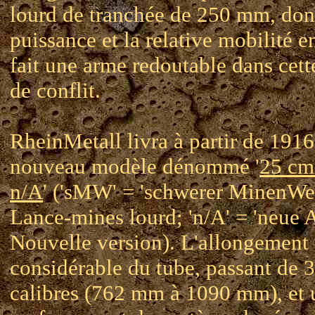
lourd de tranchée de 250 mm, don
puissance et la relative mobilité e
fait une arme redoutable dans cet
de conflit.
RheinMetall livra à partir de 191
nouveau modèle dénommé '
25 c
n/A
' ('sMW' = 'schwerer MinenWer
Lance-mines lourd; 'n/A' = 'neue A
Nouvelle version). L'allongement
considérable du tube, passant de 3
calibres (762 mm à 1090 mm), et 