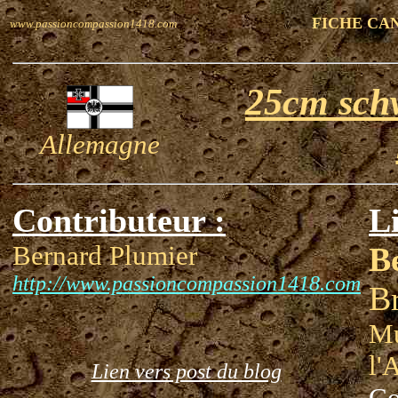
FICHE CA
www.passioncompassion1418.com
25cm sch
Allemagne
Contributeur :
Li
Bernard Plumier
B
http://www.passioncompassion1418.com
Br
Mu
l'
Lien vers post du blog
Co