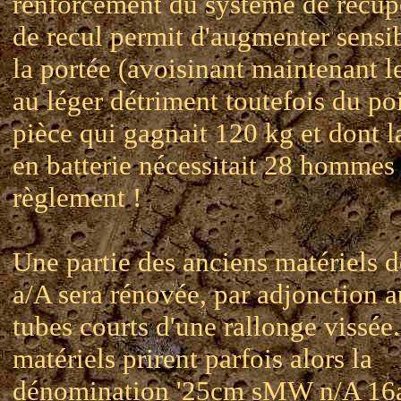
renforcement du système de récup
de recul permit d'augmenter sens
la portée (avoisinant maintenant l
au léger détriment toutefois du po
pièce qui gagnait 120 kg et dont l
en batterie nécessitait 28 hommes 
règlement !
Une partie des anciens matériels d
a/A sera rénovée, par adjonction 
tubes courts d'une rallonge vissée
matériels prirent parfois alors la
dénomination '
25cm sMW n/A 16