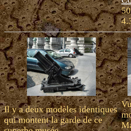
50
4.
Vu
Il y a deux modèles identiques
mo
qui montent la garde de ce
Ma
superbe musée.