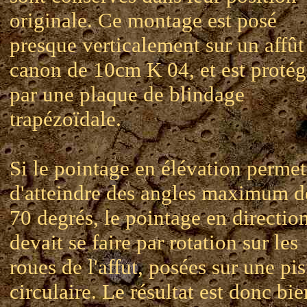
originale. Ce montage est posé
presque verticalement sur un affût
canon de 10cm K 04, et est protég
par une plaque de blindage
trapézoïdale.
Si le pointage en élévation permet
d'atteindre des angles maximum d
70 degrés, le pointage en directio
devait se faire par rotation sur les
roues de l'affut, posées sur une pis
circulaire. Le résultat est donc bie