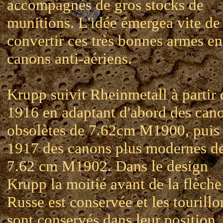
accompagnés de gros stocks de
munitions. L'idée émergea vite de
convertir ces très bonnes armes en
canons anti-aériens.
Krupp suivit Rheinmetall à partir 
1916 en adaptant d'abord des can
obsolètes de 7.62cm M1900, puis
1917 des canons plus modernes d
7.62 cm M1902. Dans le design
Krupp la moitié avant de la flèche
Russe est conservée et les tourillo
sont conservés dans leur position