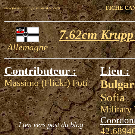
FICHE CA
www.passioncompassion1418.com
7.62cm Krupp 
Allemagne
Contributeur :
Lieu :
Massimo (Flickr) Foti
Bulgar
Sofia
Militar
Coordon
Lien vers post du blog
42.68940