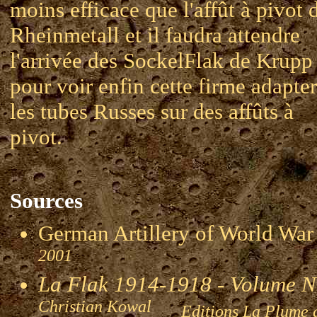
moins efficace que l'affût à pivot 
Rheinmetall et il faudra attendre
l'arrivée des SockelFlak de Krupp
pour voir enfin cette firme adapter
les tubes Russes sur des affûts à
pivot.
Sources
German Artillery of World 
2001
La Flak 1914-1918 - Volume 
Christian Kowal
Editions La Plume 