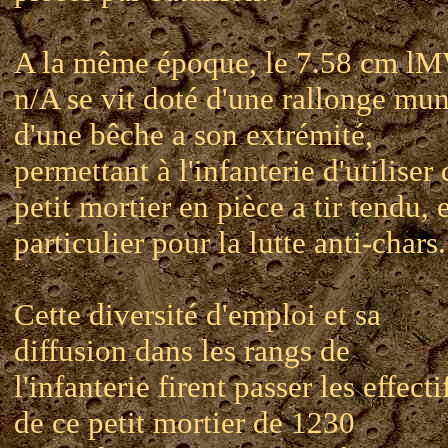
A la même époque, le 7.58 cm l
n/A se vit doté d'une rallonge mun
d'une bêche a son extrémité,
permettant à l'infanterie d'utiliser 
petit mortier en pièce a tir tendu, 
particulier pour la lutte anti-chars.
Cette diversité d'emploi et sa
diffusion dans les rangs de
l'infanterie firent passer les effecti
de ce petit mortier de 1230