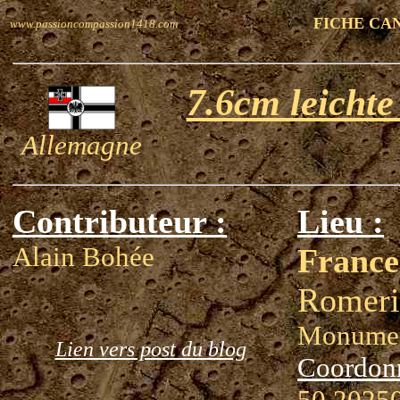
FICHE CA
www.passioncompassion1418.com
7.6cm leicht
Allemagne
Contributeur :
Lieu :
Alain Bohée
France
Romeri
Monumen
Lien vers post du blog
Coordon
50.20250