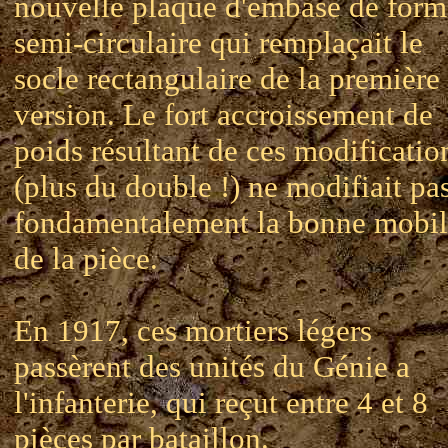
nouvelle plaque d'embase de form
semi-circulaire qui remplaçait le
socle rectangulaire de la première
version. Le fort accroissement de
poids résultant de ces modificatio
(plus du double !) ne modifiait pa
fondamentalement la bonne mobil
de la pièce.
En 1917, ces mortiers légers
passèrent des unités du Génie a
l'infanterie, qui reçut entre 4 et 8
pièces par bataillon.