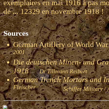
exemplaires en mai 1916 à pas mo
de ... 12329 en novembre 1918 !
Sources
German Artillery of World 
2001
Die deutschen Minen- und Gran
1918
Dr Tillmann Reibert
German Trench Mortars and I
Fleischer
Schiffer Military / 