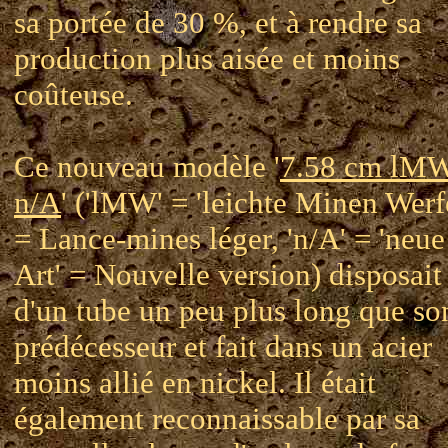
sa portée de 30 %, et à rendre sa
production plus aisée et moins
coûteuse.
Ce nouveau modèle '
7.58 cm lM
n/A
' ('lMW' = 'leichte Minen Werf
= Lance-mines léger, 'n/A' = 'neue
Art' = Nouvelle version) disposait
d'un tube un peu plus long que so
prédécesseur et fait dans un acier
moins allié en nickel. Il était
également reconnaissable par sa